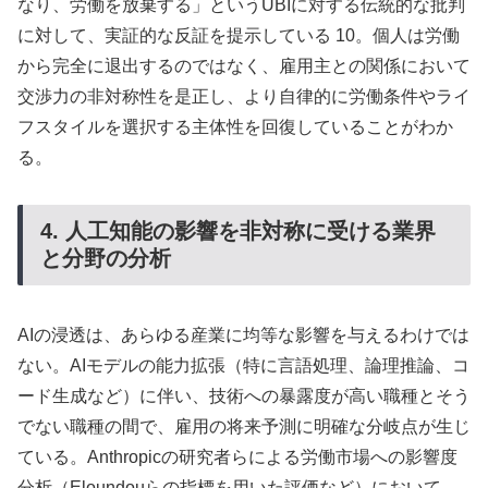
なり、労働を放棄する」というUBIに対する伝統的な批判
に対して、実証的な反証を提示している 10。個人は労働
から完全に退出するのではなく、雇用主との関係において
交渉力の非対称性を是正し、より自律的に労働条件やライ
フスタイルを選択する主体性を回復していることがわか
る。
4. 人工知能の影響を非対称に受ける業界
と分野の分析
AIの浸透は、あらゆる産業に均等な影響を与えるわけでは
ない。AIモデルの能力拡張（特に言語処理、論理推論、コ
ード生成など）に伴い、技術への暴露度が高い職種とそう
でない職種の間で、雇用の将来予測に明確な分岐点が生じ
ている。Anthropicの研究者らによる労働市場への影響度
分析（Eloundouらの指標を用いた評価など）において