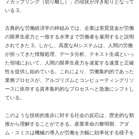
ィカップリング（切り離し）」の現状が浮き彫りとなって
いる 3。
古典的な労働経済学の枠組みでは、企業は実質賃金が労働
の限界生産力と一致する水準まで労働者を雇用すると説明
されてきた 3。しかし、高度なAIシステムは、人間の労働
が担ってきた情報処理、データ分析、テキスト生成といっ
た領域において、人間の限界生産力を凌駕する速度と正確
性を提供し始めている。これにより、労働集約的であった
業務プロセスが、アルゴリズムとコンピューティングリソ
ースに依存する資本集約的なプロセスへと急激にシフトし
ている。
このような技術的進歩に対する社会の反応は、歴史的な類
推から理解することができる。産業革命の黎明期、アダ
ム・スミスは機械の導入が労働を大幅に効率化する様子を