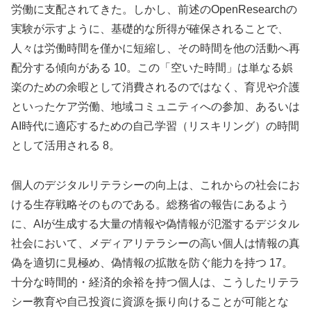
労働に支配されてきた。しかし、前述のOpenResearchの
実験が示すように、基礎的な所得が確保されることで、
人々は労働時間を僅かに短縮し、その時間を他の活動へ再
配分する傾向がある 10。この「空いた時間」は単なる娯
楽のための余暇として消費されるのではなく、育児や介護
といったケア労働、地域コミュニティへの参加、あるいは
AI時代に適応するための自己学習（リスキリング）の時間
として活用される 8。
個人のデジタルリテラシーの向上は、これからの社会にお
ける生存戦略そのものである。総務省の報告にあるよう
に、AIが生成する大量の情報や偽情報が氾濫するデジタル
社会において、メディアリテラシーの高い個人は情報の真
偽を適切に見極め、偽情報の拡散を防ぐ能力を持つ 17。
十分な時間的・経済的余裕を持つ個人は、こうしたリテラ
シー教育や自己投資に資源を振り向けることが可能とな