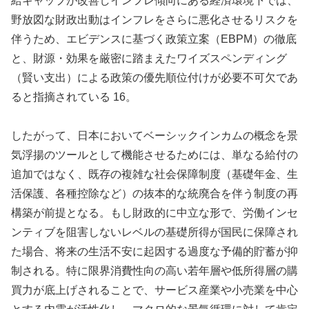
給ギャップが改善しインフレ傾向にある経済環境下では、
野放図な財政出動はインフレをさらに悪化させるリスクを
伴うため、エビデンスに基づく政策立案（EBPM）の徹底
と、財源・効果を厳密に踏まえたワイズスペンディング
（賢い支出）による政策の優先順位付けが必要不可欠であ
ると指摘されている 16。
したがって、日本においてベーシックインカムの概念を景
気浮揚のツールとして機能させるためには、単なる給付の
追加ではなく、既存の複雑な社会保障制度（基礎年金、生
活保護、各種控除など）の抜本的な統廃合を伴う制度の再
構築が前提となる。もし財政的に中立な形で、労働インセ
ンティブを阻害しないレベルの基礎所得が国民に保障され
た場合、将来の生活不安に起因する過度な予備的貯蓄が抑
制される。特に限界消費性向の高い若年層や低所得層の購
買力が底上げされることで、サービス産業や小売業を中心