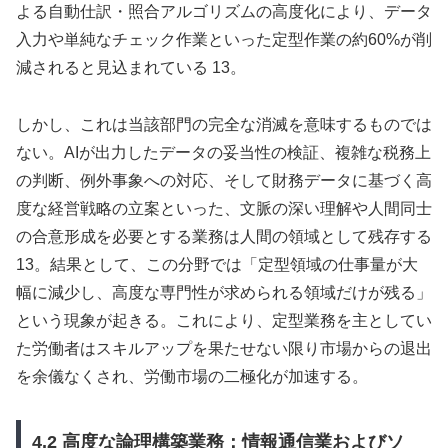
よる自動仕訳・照合アルゴリズムの高度化により、データ
入力や単純なチェック作業といった定型作業の約60%が削
減されると見込まれている 13。
しかし、これは当該部門の完全な消滅を意味するものでは
ない。AIが出力したデータの妥当性の検証、複雑な税務上
の判断、例外事象への対応、そして財務データに基づく高
度な経営戦略の立案といった、文脈の深い理解や人間同士
の合意形成を必要とする業務は人間の領域として残存する
13。結果として、この分野では「定型領域の仕事量が大
幅に減少し、高度な専門性が求められる領域だけが残る」
という現象が起きる。これにより、定型業務を主としてい
た労働者はスキルアップを果たせない限り市場からの退出
を余儀なくされ、労働市場の二極化が加速する。
4.2 高度な論理構築業務：情報通信業およびソ