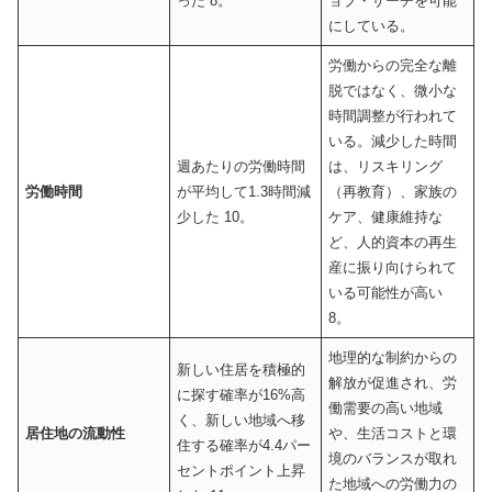
った 8。
ョブ・サーチを可能
にしている。
労働からの完全な離
脱ではなく、微小な
時間調整が行われて
いる。減少した時間
週あたりの労働時間
は、リスキリング
労働時間
が平均して1.3時間減
（再教育）、家族の
少した 10。
ケア、健康維持な
ど、人的資本の再生
産に振り向けられて
いる可能性が高い
8。
地理的な制約からの
新しい住居を積極的
解放が促進され、労
に探す確率が16%高
働需要の高い地域
く、新しい地域へ移
居住地の流動性
や、生活コストと環
住する確率が4.4パー
境のバランスが取れ
セントポイント上昇
た地域への労働力の