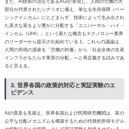
また、AI技術の頂点であるAGIが実現し、人間の労働の大
部分が代替されたシナリオに備え、単なる生存保障（ベー
シックインカム）にとどまらず、技術によって生み出され
た莫大な富をより豊かに分配する「ユニバーサル・ハイ・
インカム（UHI）」という新たな概念もテクノロジー業界
のリーダーから提示され始めている 1。これらの議論は、
人間の所得の源泉を「労働の対価」から「社会全体の生産
インフラがもたらす果実の分配」へと再定義する試みであ
ると言える。
3. 世界各国の政策的対応と実証実験のエ
ビデンス
AIの普及を見据え、世界各国および民間研究機関は、富の
公平な分配メカニズムを構築するための代替的所得モデル