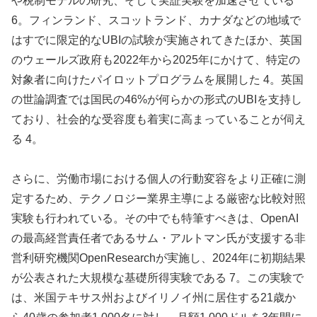
や税制モデルの研究、そして実証実験を加速させている
6。フィンランド、スコットランド、カナダなどの地域で
はすでに限定的なUBIの試験が実施されてきたほか、英国
のウェールズ政府も2022年から2025年にかけて、特定の
対象者に向けたパイロットプログラムを展開した 4。英国
の世論調査では国民の46%が何らかの形式のUBIを支持し
ており、社会的な受容度も着実に高まっていることが伺え
る 4。
さらに、労働市場における個人の行動変容をより正確に測
定するため、テクノロジー業界主導による厳密な比較対照
実験も行われている。その中でも特筆すべきは、OpenAI
の最高経営責任者であるサム・アルトマン氏が支援する非
営利研究機関OpenResearchが実施し、2024年に初期結果
が公表された大規模な基礎所得実験である 7。この実験で
は、米国テキサス州およびイリノイ州に居住する21歳か