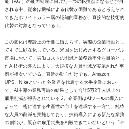
能（AGI）の能力到達に向けた一つの転換点になると予測
される中、従来は機械による代替が困難であると考えられ
てきたホワイトカラー層の認知的業務が、直接的な技術的
代替の対象となっている 1。
この変化は理論上の予測に留まらず、実際の企業行動とし
てすでに顕在化している。米国をはじめとするグローバル
市場において、労働コストの削減と業務効率化を目的とし
たAI技術の導入により、大規模な人員削減が実施された事
例が相次いでいる。直近の動向だけでも、Amazon、
UPS、Nikeといった各業界を代表する大手企業におい
て、AI主導の業務再編の結果として合計5万2千人以上の
雇用削減が報告されている 2。企業側はAIツールの導入に
よって二桁に達する生産性の向上を達成する一方で、純粋
な人員の削減を実施しており、技術導入による新たな業務
の創出が、既存の雇用喪失を相殺できていないという「デ