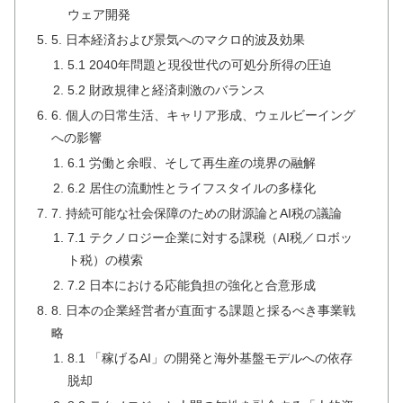
ウェア開発
5. 日本経済および景気へのマクロ的波及効果
5.1 2040年問題と現役世代の可処分所得の圧迫
5.2 財政規律と経済刺激のバランス
6. 個人の日常生活、キャリア形成、ウェルビーイング
への影響
6.1 労働と余暇、そして再生産の境界の融解
6.2 居住の流動性とライフスタイルの多様化
7. 持続可能な社会保障のための財源論とAI税の議論
7.1 テクノロジー企業に対する課税（AI税／ロボッ
ト税）の模索
7.2 日本における応能負担の強化と合意形成
8. 日本の企業経営者が直面する課題と採るべき事業戦
略
8.1 「稼げるAI」の開発と海外基盤モデルへの依存
脱却