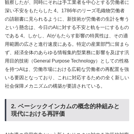
観察したが、同時にそれは手工業者を中心とする労働者に
深い不安をもたらした 4。1786年のリーズ毛織物労働者
の請願書に見られるように、新技術が労働者の生計を奪う
という懸念は、今日のAIに対する不安と軌を一にするもの
である 4。しかし、AIがもたらす影響の特異性は、その適
用範囲の広さと進行速度にある。特定の産業部門に留まら
ず、経済全体のあらゆる情報集約型業務に影響を及ぼす汎
用目的技術（General Purpose Technology）としての性格
を持つAIは、労働市場における広範な労働者の再配置を強
いる要因となっており、これに対応するための全く新しい
社会保障メカニズムの構築が要請されている。
2. ベーシックインカムの概念的枠組みと
現代における再評価