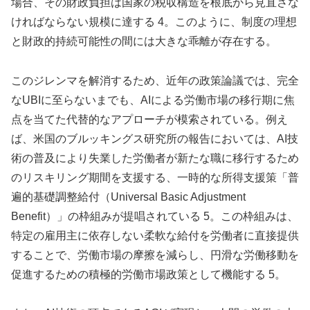
場合、その財政負担は国家の税収構造を根底から見直さな
ければならない規模に達する 4。このように、制度の理想
と財政的持続可能性の間には大きな乖離が存在する。
このジレンマを解消するため、近年の政策論議では、完全
なUBIに至らないまでも、AIによる労働市場の移行期に焦
点を当てた代替的なアプローチが模索されている。例え
ば、米国のブルッキングス研究所の報告においては、AI技
術の普及により失業した労働者が新たな職に移行するため
のリスキリング期間を支援する、一時的な所得支援策「普
遍的基礎調整給付（Universal Basic Adjustment
Benefit）」の枠組みが提唱されている 5。この枠組みは、
特定の雇用主に依存しない柔軟な給付を労働者に直接提供
することで、労働市場の摩擦を減らし、円滑な労働移動を
促進するための積極的労働市場政策として機能する 5。