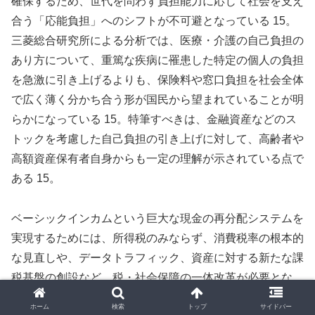
確保するため、世代を問わず負担能力に応じて社会を支え
合う「応能負担」へのシフトが不可避となっている 15。
三菱総合研究所による分析では、医療・介護の自己負担の
あり方について、重篤な疾病に罹患した特定の個人の負担
を急激に引き上げるよりも、保険料や窓口負担を社会全体
で広く薄く分かち合う形が国民から望まれていることが明
らかになっている 15。特筆すべきは、金融資産などのス
トックを考慮した自己負担の引き上げに対して、高齢者や
高額資産保有者自身からも一定の理解が示されている点で
ある 15。
ベーシックインカムという巨大な現金の再分配システムを
実現するためには、所得税のみならず、消費税率の根本的
な見直しや、データトラフィック、資産に対する新たな課
税基盤の創設など、税・社会保障の一体改革が必要とな
る。これを実現するためには、NDB（匿名医療保険等関
ホーム
検索
トップ
サイドバー