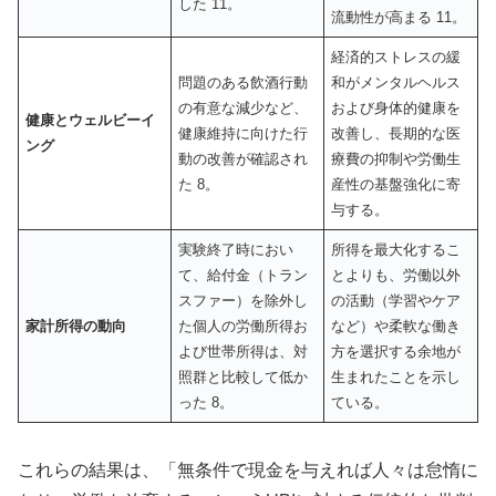
した 11。
流動性が高まる 11。
経済的ストレスの緩
問題のある飲酒行動
和がメンタルヘルス
の有意な減少など、
および身体的健康を
健康とウェルビーイ
健康維持に向けた行
改善し、長期的な医
ング
動の改善が確認され
療費の抑制や労働生
た 8。
産性の基盤強化に寄
与する。
実験終了時におい
所得を最大化するこ
て、給付金（トラン
とよりも、労働以外
スファー）を除外し
の活動（学習やケア
家計所得の動向
た個人の労働所得お
など）や柔軟な働き
よび世帯所得は、対
方を選択する余地が
照群と比較して低か
生まれたことを示し
った 8。
ている。
これらの結果は、「無条件で現金を与えれば人々は怠惰に