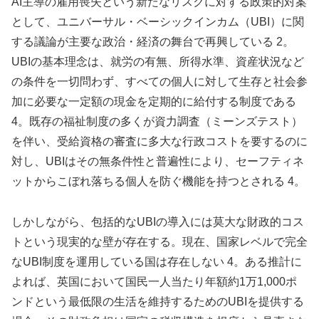
AI主導の雇用喪失という新たなリスクに対する政策的対案
として、ユニバーサル・ベーシックインカム（UBI）に関
する議論が主要な政治・経済の舞台で再興している 2。
UBIの基本理念は、就労の有無、所得水準、資産状況など
の条件を一切問わず、すべての個人に対して生存と社会参
加に必要な一定額の現金を定期的に給付する制度である
4。既存の福祉制度の多くが資力調査（ミーンズテスト）
を伴い、受給資格の審査に多大な行政コストを要するのに
対し、UBIはその無条件性と普遍性により、セーフティネ
ットからこぼれ落ちる個人を防ぐ機能を持つとされる 4。
しかしながら、包括的なUBIの導入には莫大な財政的コス
トという現実的な壁が存在する。現在、国家レベルで完全
なUBI制度を運用している国は存在しない 4。ある推計に
よれば、英国において国民一人当たり年額約1万1,000ポ
ンドという最低限の生活を維持するためのUBIを提供する