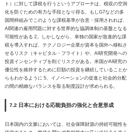
ト）に対して課税を行うというアプローチは、税収の空洞
化を防ぐための有力な手段となり得る。もしG7などの多
国間枠組みでこのような課税基準が合意・採用されれば、
AI関連の雇用問題に対する世界的な協調体制の基盤となる
可能性がある 2。しかしながら、単独の国家が急進的な課
税を導入すれば、テクノロジー企業が資本を国外へ移転さ
せるリスク（キャピタル・フライト）や、AI研究開発への
投資インセンティブを削ぐリスクがある。米国がAI研究の
優位性を維持するために巨額の投資を継続していることか
らもわかるように 5、イノベーションの促進と社会的分配
の間の精緻なバランスを取る制度設計が求められる。
7.2 日本における応能負担の強化と合意形成
日本国内の文脈においては、社会保障財源の持続可能性を