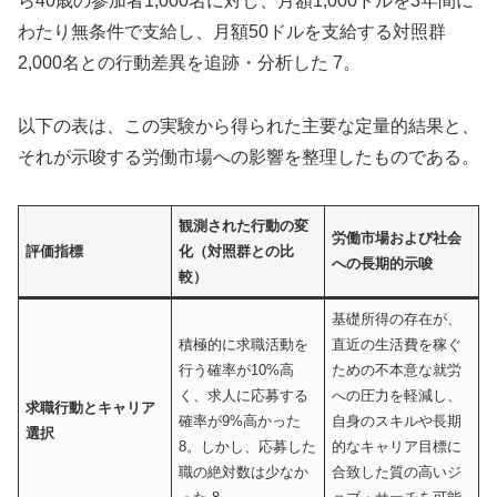
ら40歳の参加者1,000名に対し、月額1,000ドルを3年間に
わたり無条件で支給し、月額50ドルを支給する対照群
2,000名との行動差異を追跡・分析した 7。
以下の表は、この実験から得られた主要な定量的結果と、
それが示唆する労働市場への影響を整理したものである。
観測された行動の変
労働市場および社会
評価指標
化（対照群との比
への長期的示唆
較）
基礎所得の存在が、
積極的に求職活動を
直近の生活費を稼ぐ
行う確率が10%高
ための不本意な就労
く、求人に応募する
への圧力を軽減し、
求職行動とキャリア
確率が9%高かった
自身のスキルや長期
選択
8。しかし、応募した
的なキャリア目標に
職の絶対数は少なか
合致した質の高いジ