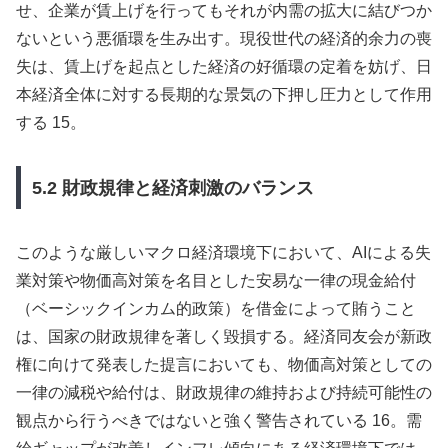
せ、企業が賃上げを行ってもそれが内需の拡大に結びつか
ないという悪循環を生み出す。現役世代の経済的余力の喪
失は、賃上げを起点とした経済の好循環の定着を妨げ、日
本経済全体に対する長期的な景気の下押し圧力として作用
する 15。
5.2 財政規律と経済刺激のバランス
このような厳しいマクロ経済環境下において、AIによる失
業対策や物価高対策を名目とした安易な一律の現金給付
（ベーシックインカム的政策）を借金によって賄うこと
は、国家の財政規律を著しく毀損する。経済同友会が新政
権に向けて発表した提言においても、物価高対策としての
一律の減税や給付は、財政規律の維持および持続可能性の
観点から行うべきではないと強く警告されている 16。需