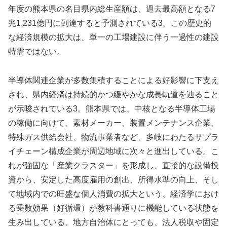
年度の熊本県の名目県内総生産額は、過去最高額となる7
兆1,231億円に到達すると予測されている3。この歴史的
な経済規模の拡大は、単一の工場建設に伴う一過性の建設
特需ではない。
半導体関連企業が多数集積することによる好影響に下支え
され、県内経済は持続的かつ緩やかな成長軌道を辿ること
が示唆されている3。熊本県では、中核となる半導体工場
の稼働に向けて、素材メーカー、装置メンテナンス企業、
特殊ガス供給会社、物流事業者など、多岐にわたるサプラ
イチェーン構成企業が周辺地域に次々と進出している。こ
れが強固な「産業クラスター」を形成し、直接的な設備投
資から、安定した高度雇用の創出、所得水準の向上、そし
て地域内での旺盛な個人消費の拡大という、経済学におけ
る乗数効果（好循環）が教科書通りに機能している状態を
生み出している。地方自治体にとっても、法人税収や固定