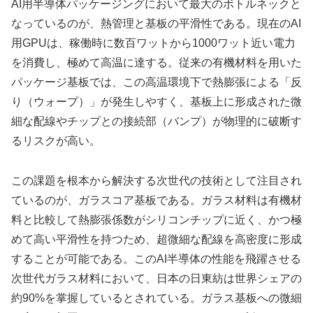
AI用半導体パッケージングにおいて最大のボトルネックと
なっているのが、熱管理と基板の平滑性である。現在のAI
用GPUは、稼働時に数百ワットから1000ワット近い電力
を消費し、極めて高温に達する。従来の有機材料を用いた
パッケージ基板では、この高温環境下で熱膨張による「反
り（ウォープ）」が発生しやすく、基板上に形成された微
細な配線やチップとの接続部（バンプ）が物理的に破断す
るリスクが高い。
この課題を根本から解決する次世代の技術として注目され
ているのが、ガラスコア基板である。ガラス材料は有機材
料と比較して熱膨張係数がシリコンチップに近く、かつ極
めて高い平滑性を持つため、超微細な配線を高密度に形成
することが可能である。このAI半導体の性能を飛躍させる
次世代ガラス材料において、日本の日東紡は世界シェアの
約90%を掌握しているとされている。ガラス基板への微細