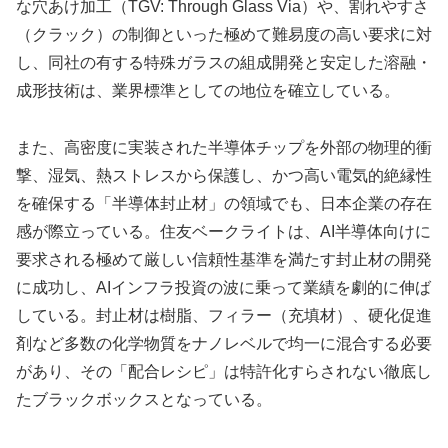
な穴あけ加工（TGV: Through Glass Via）や、割れやすさ
（クラック）の制御といった極めて難易度の高い要求に対
し、同社の有する特殊ガラスの組成開発と安定した溶融・
成形技術は、業界標準としての地位を確立している。
また、高密度に実装された半導体チップを外部の物理的衝
撃、湿気、熱ストレスから保護し、かつ高い電気的絶縁性
を確保する「半導体封止材」の領域でも、日本企業の存在
感が際立っている。住友ベークライトは、AI半導体向けに
要求される極めて厳しい信頼性基準を満たす封止材の開発
に成功し、AIインフラ投資の波に乗って業績を劇的に伸ば
している。封止材は樹脂、フィラー（充填材）、硬化促進
剤など多数の化学物質をナノレベルで均一に混合する必要
があり、その「配合レシピ」は特許化すらされない徹底し
たブラックボックスとなっている。