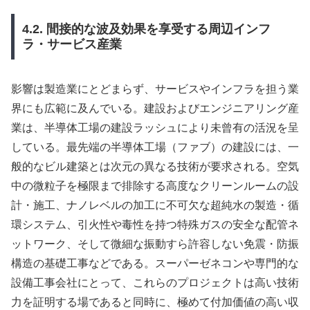
4.2. 間接的な波及効果を享受する周辺インフ
ラ・サービス産業
影響は製造業にとどまらず、サービスやインフラを担う業
界にも広範に及んでいる。建設およびエンジニアリング産
業は、半導体工場の建設ラッシュにより未曾有の活況を呈
している。最先端の半導体工場（ファブ）の建設には、一
般的なビル建築とは次元の異なる技術が要求される。空気
中の微粒子を極限まで排除する高度なクリーンルームの設
計・施工、ナノレベルの加工に不可欠な超純水の製造・循
環システム、引火性や毒性を持つ特殊ガスの安全な配管ネ
ットワーク、そして微細な振動すら許容しない免震・防振
構造の基礎工事などである。スーパーゼネコンや専門的な
設備工事会社にとって、これらのプロジェクトは高い技術
力を証明する場であると同時に、極めて付加価値の高い収