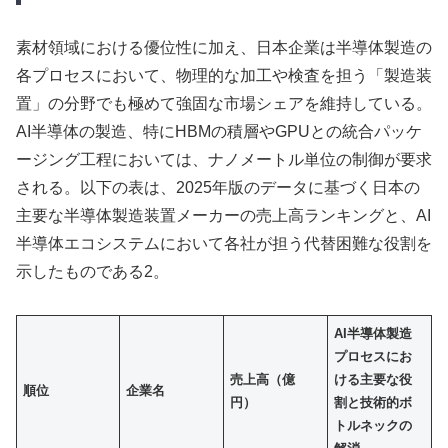
素材領域における優位性に加え、日本企業は半導体製造の
各プロセスにおいて、物理的な加工や検査を担う「製造装
置」の分野でも極めて強固な市場シェアを維持している。
AI半導体の製造、特にHBMの積層やGPUとの統合パッケ
ージング工程においては、ナノメートル単位の制御が要求
される。以下の表は、2025年版のデータに基づく日本の
主要な半導体製造装置メーカーの売上高ランキングと、AI
半導体エコシステムにおいて各社が担う代替困難な役割を
示したものである2。
AI半導体製造
プロセスにお
売上高（億
ける主要な役
順位
企業名
円）
割と技術的ボ
トルネックの