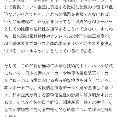
して複数チップを垂直に貫通する微細な配線の歩留まり低
下などがそれである。これらの課題を克服できなければ、
いかに最先端の回路設計を行っても、最終的なAIサーバー
としての性能や信頼性を担保することはできない。すなわ
ち、最先端の素材特性やナノレベルの物理的加工精度が、
AI半導体製造プロセス全体の歩留まりや性能の限界を決定
づける「ボトルネック」となっているのである。
そして、この代替が極めて困難な技術的ボトルネック領域
において、日本の素材メーカーや半導体製造装置メーカー
がグローバル市場における寡占的な地位を確立している。
本レポートでは、客観的な市場データや経済見通しに基づ
き、日本企業が有する競争優位性の源泉を解き明かすとと
もに、それが今後の日本経済、関連産業、個人の生活、そ
して企業経営に与える中長期的な影響について詳細な分析
を行う。