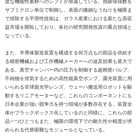
度な機能性素材へのシフトが加速している。熱膨張係数を
サブミクロン単位で制御し、表面の微細なうねりを極限ま
で排除する平滑性技術は、ガラス産業における新たな高収
益市場を開拓しており、各社の研究開発投資の重点領域と
なっている。
また、半導体製造装置を構成する何万点もの部品を供給す
る精密機械および工作機械メーカーへの波及効果も甚大で
ある。真空チャンバー内の圧力を制御する超精密バルブ、
不純物を排気するための高性能真空ポンプ、露光装置に用
いられる非球面光学レンズ、ウェーハ搬送用ロボットを駆
動するリニアモーターなど、これらのコンポーネントにも
日本企業が強い競争力を持つ領域が多数存在する。装置全
体がブラックボックス化しているのと同様に、これらの部
品一つひとつもまた、極限の環境下での耐久性や精度が求
められる代替困難なモジュールとなっている。