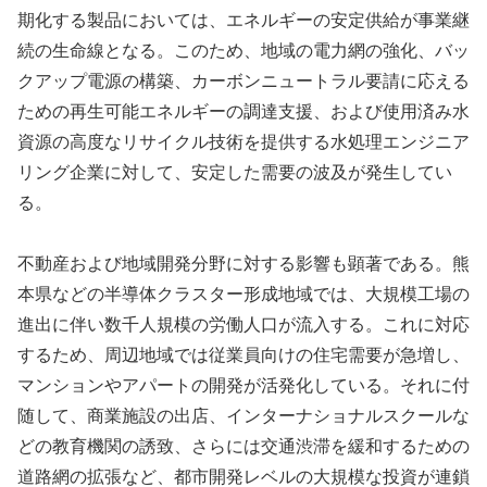
期化する製品においては、エネルギーの安定供給が事業継
続の生命線となる。このため、地域の電力網の強化、バッ
クアップ電源の構築、カーボンニュートラル要請に応える
ための再生可能エネルギーの調達支援、および使用済み水
資源の高度なリサイクル技術を提供する水処理エンジニア
リング企業に対して、安定した需要の波及が発生してい
る。
不動産および地域開発分野に対する影響も顕著である。熊
本県などの半導体クラスター形成地域では、大規模工場の
進出に伴い数千人規模の労働人口が流入する。これに対応
するため、周辺地域では従業員向けの住宅需要が急増し、
マンションやアパートの開発が活発化している。それに付
随して、商業施設の出店、インターナショナルスクールな
どの教育機関の誘致、さらには交通渋滞を緩和するための
道路網の拡張など、都市開発レベルの大規模な投資が連鎖