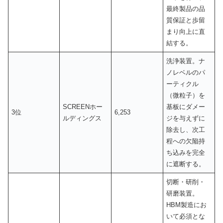
最終製品の品
質保証と歩留
まり向上に直
結する。
洗浄装置。ナ
ノレベルのパ
ーティクル
（微粒子）を
SCREENホー
基板にダメー
3位
6,253
ルディングス
ジを与えずに
除去し、次工
程への欠陥持
ち込みを完全
に遮断する。
切断・研削・
研磨装置。
HBM製造にお
いて必須とな