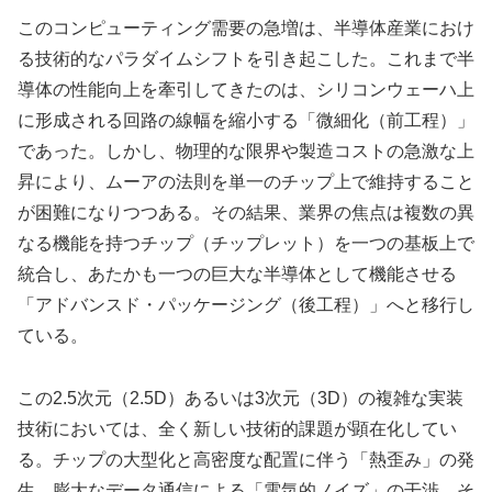
このコンピューティング需要の急増は、半導体産業におけ
る技術的なパラダイムシフトを引き起こした。これまで半
導体の性能向上を牽引してきたのは、シリコンウェーハ上
に形成される回路の線幅を縮小する「微細化（前工程）」
であった。しかし、物理的な限界や製造コストの急激な上
昇により、ムーアの法則を単一のチップ上で維持すること
が困難になりつつある。その結果、業界の焦点は複数の異
なる機能を持つチップ（チップレット）を一つの基板上で
統合し、あたかも一つの巨大な半導体として機能させる
「アドバンスド・パッケージング（後工程）」へと移行し
ている。
この2.5次元（2.5D）あるいは3次元（3D）の複雑な実装
技術においては、全く新しい技術的課題が顕在化してい
る。チップの大型化と高密度な配置に伴う「熱歪み」の発
生、膨大なデータ通信による「電気的ノイズ」の干渉、そ