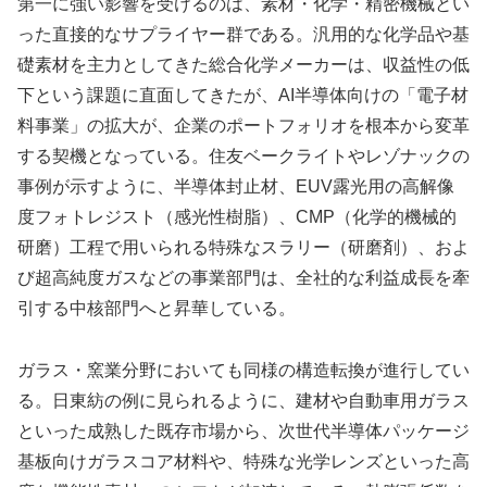
第一に強い影響を受けるのは、素材・化学・精密機械とい
った直接的なサプライヤー群である。汎用的な化学品や基
礎素材を主力としてきた総合化学メーカーは、収益性の低
下という課題に直面してきたが、AI半導体向けの「電子材
料事業」の拡大が、企業のポートフォリオを根本から変革
する契機となっている。住友ベークライトやレゾナックの
事例が示すように、半導体封止材、EUV露光用の高解像
度フォトレジスト（感光性樹脂）、CMP（化学的機械的
研磨）工程で用いられる特殊なスラリー（研磨剤）、およ
び超高純度ガスなどの事業部門は、全社的な利益成長を牽
引する中核部門へと昇華している。
ガラス・窯業分野においても同様の構造転換が進行してい
る。日東紡の例に見られるように、建材や自動車用ガラス
といった成熟した既存市場から、次世代半導体パッケージ
基板向けガラスコア材料や、特殊な光学レンズといった高