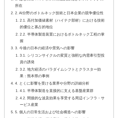
所在
2. AI分野のボトルネック技術と日本企業の競争優位性
2.1. 高付加価値素材（ハイテク部材）における技術
的優位と寡占的地位
2.2. 半導体製造装置におけるボトルネック工程の掌
握
3. 今後の日本の経済や景気への影響
3.1. シリコンサイクルの変質と強靭な内需牽引型投
資の誘発
3.2. 地方経済のパラダイムシフトとクラスター効
果：熊本県の事例
4. とくに影響を受ける業界や分野の詳細分析
4.1. 半導体製造を直接的に支える基盤産業群
4.2. 間接的な波及効果を享受する周辺インフラ・サ
ービス産業
5. 個人の日常生活および社会構造への影響