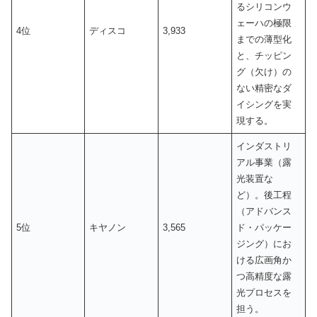
るシリコンウ
ェーハの極限
4位
ディスコ
3,933
までの薄型化
と、チッピン
グ（欠け）の
ない精密なダ
イシングを実
現する。
インダストリ
アル事業（露
光装置な
ど）。後工程
（アドバンス
5位
キヤノン
3,565
ド・パッケー
ジング）にお
ける広画角か
つ高精度な露
光プロセスを
担う。