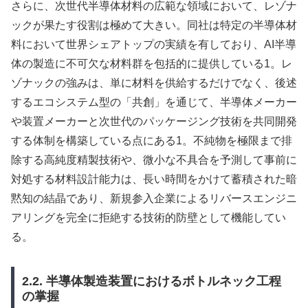
さらに、次世代半導体材料の広範な領域において、レゾナ
ックが果たす役割は極めて大きい。同社は特定の半導体材
料において世界シェアトップの実績を有しており、AI半導
体の製造に不可欠な材料群を包括的に提供している1。レ
ゾナックの強みは、単に材料を供給するだけでなく、後述
するエコシステム型の「共創」を通じて、半導体メーカー
や装置メーカーと次世代のパッケージング技術を共同開発
する体制を構築している点にある1。不純物を極限まで排
除する高純度精製技術や、微小な不具合を予測して事前に
対処する材料設計能力は、長い時間をかけて蓄積された暗
黙知の結晶であり、新規参入企業によるリバースエンジニ
アリングを完全に拒絶する技術的防壁として機能してい
る。
2.2. 半導体製造装置におけるボトルネック工程
の掌握