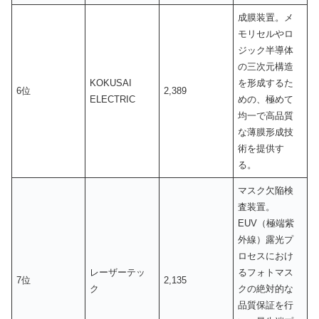
成膜装置。メ
モリセルやロ
ジック半導体
の三次元構造
KOKUSAI
を形成するた
6位
2,389
ELECTRIC
めの、極めて
均一で高品質
な薄膜形成技
術を提供す
る。
マスク欠陥検
査装置。
EUV（極端紫
外線）露光プ
ロセスにおけ
レーザーテッ
るフォトマス
7位
2,135
ク
クの絶対的な
品質保証を行