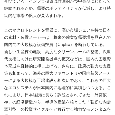
帯びている。インフラ投資は計画的かつ中長期にわたって
継続されるため、需要のボラティリティが低減し、より持
続的な市場の拡大が見込まれる。
このマクロトレンドを背景に、高い市場シェアを持つ日本
の素材・装置メーカーは、将来の確実な需要増を見込んで
国内での大規模な設備投資（CapEx）を断行している。
新しい生産棟の建設、高度なクリーンルームの整備、次世
代技術に向けた研究開発拠点の拡充などは、国内の固定資
本形成を直接的に押し上げる。さらに、政府の強力な支援
策も相まって、海外の巨大ファウンドリや国内新興メーカ
ーによる大規模な工場建設が相次いでおり、これらの巨大
なエコシステムが日本国内に地理的に集積しつつある。こ
れにより、日本経済は長らく課題とされてきた「外需依
存」の経済構造から、半導体産業を核とした「強靭な内需
牽引型」の投資サイクルへと移行する強力なモメンタムを