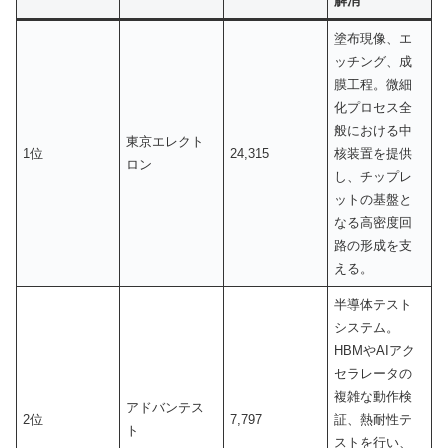
解消
塗布現像、エ
ッチング、成
膜工程。微細
化プロセス全
般における中
東京エレクト
1位
24,315
核装置を提供
ロン
し、チップレ
ットの基盤と
なる高密度回
路の形成を支
える。
半導体テスト
システム。
HBMやAIアク
セラレータの
複雑な動作検
アドバンテス
2位
7,797
証、熱耐性テ
ト
ストを行い、