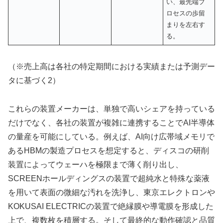
い、最先端プ
ロセスの歩留
まりを左右す
る。
（※売上高は各社の特定期間における実績または予測デー
タに基づく2）
これらの装置メーカーは、単独で高いシェアを持っている
だけでなく、各社の装置が複雑に連携することでAI半導体
の量産を可能にしている。例えば、AI向け広帯域メモリで
あるHBMの製造プロセスを想定すると、ディスコの研削
装置によってウェーハを極限まで薄く削り出し、
SCREENホールディングスの装置で超純水と特殊な薬液
を用いて表面の微細な汚れを洗浄し、東京エレクトロンや
KOKUSAI ELECTRICの装置で絶縁膜や導電膜を形成した
上で、複数枚を積層する。そして最終的な動作確認と品質