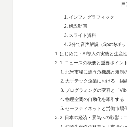
目
インフォグラフィック
解説動画
スライド資料
2分で音声解説（Spotify
はじめに：AI導入の実態と生産
1. ニュースの概要と重要ポイン
北米市場に漂う危機感と規制
大手テック企業における「組
プログラミングの変容と「Vibe
物理空間の自動化を牽引する「
セーフティネットと労働市場
2. 日本の経済・景気への影響：
知的生産性の格差と「市場シ