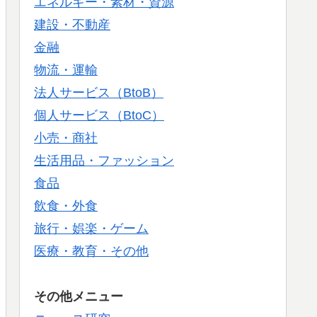
エネルギー・素材・資源
建設・不動産
金融
物流・運輸
法人サービス（BtoB）
個人サービス（BtoC）
小売・商社
生活用品・ファッション
食品
飲食・外食
旅行・娯楽・ゲーム
医療・教育・その他
その他メニュー