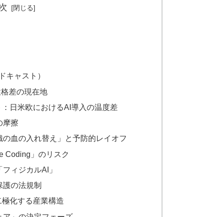
次
ポッドキャスト）
性格差の現在地
ト：日米欧におけるAI導入の温度差
の摩擦
織の血の入れ替え」と予防的レイオフ
 Coding」のリスク
フィジカルAI」
保護の法規制
二極化する産業構造
ェア」の決定フェーズ