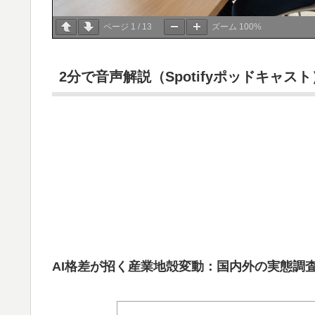
ページ
1
/
13
ズーム
100%
2分で音声解説（Spotifyポッドキャスト
AI格差が招く産業地殻変動：国内外の実態調