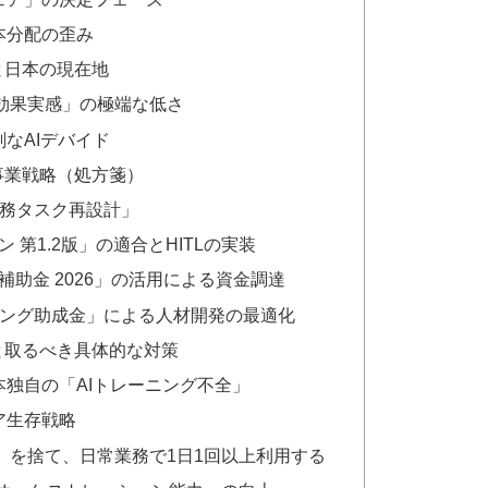
本分配の歪み
と日本の現在地
効果実感」の極端な低さ
なAIデバイド
事業戦略（処方箋）
業務タスク再設計」
 第1.2版」の適合とHITLの実装
補助金 2026」の活用による資金調達
リング助成金」による人材開発の最適化
響と取るべき具体的な対策
独自の「AIトレーニング不全」
ア生存戦略
嫌い」を捨て、日常業務で1日1回以上利用する