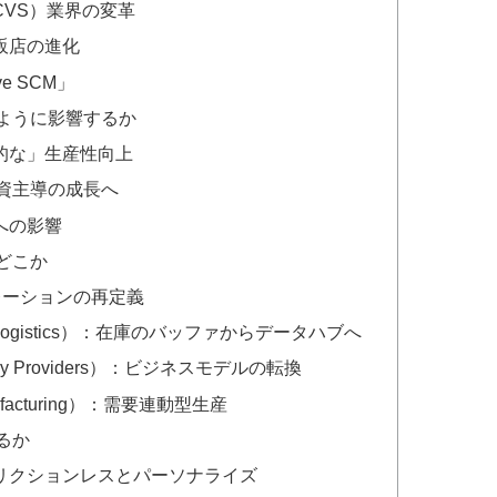
（CVS）業界の変革
量販店の進化
ve SCM」
のように影響するか
制的な」生産性向上
投資主導の成長へ
への影響
どこか
オペレーションの再定義
 & Logistics）：在庫のバッファからデータハブへ
ogy Providers）：ビジネスモデルの転換
acturing）：需要連動型生産
るか
フリクションレスとパーソナライズ