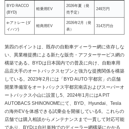
BYD RACCO
2026年夏（発
軽乗用EV
249万円
(BYD)
売予定）
e-アトレー (ダ
2026年2月（発
軽商用EV
314万円台
イハツ)
表）
第四のポイントは、既存の自動車ディーラー網に依存しな
い、異業種提携による新たな販売・アフターサービス網の
構築である。BYDは日本国内での普及に向け、自動車用
品店大手のオートバックスセブンと強力な提携関係を構築
している。2023年2月には「BYD AUTO 宇都宮」の店舗
開業準備室をオートバックス宇都宮南店およびスーパーオ
ートバックス小山に設置し5、2024年1月にはA PIT
AUTOBACS SHINONOMEにて、BYD、Hyundai、Tesla
の海外EVを体感できる試乗会を開催している6。これらの
店舗では購入相談からメンテナンスまで一貫して対応可能
であり、BYDは自社単独でのディーラー網構築にかかる