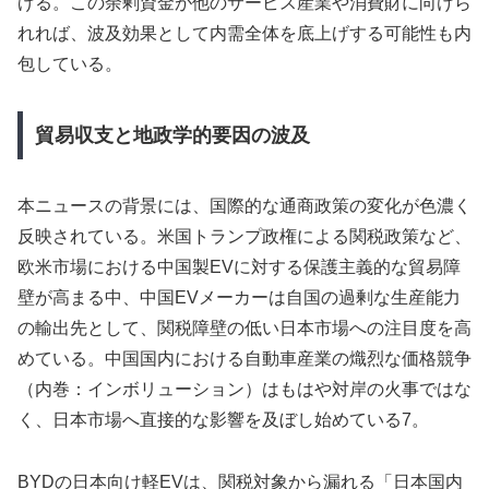
げる。この余剰資金が他のサービス産業や消費財に向けら
れれば、波及効果として内需全体を底上げする可能性も内
包している。
貿易収支と地政学的要因の波及
本ニュースの背景には、国際的な通商政策の変化が色濃く
反映されている。米国トランプ政権による関税政策など、
欧米市場における中国製EVに対する保護主義的な貿易障
壁が高まる中、中国EVメーカーは自国の過剰な生産能力
の輸出先として、関税障壁の低い日本市場への注目度を高
めている。中国国内における自動車産業の熾烈な価格競争
（内巻：インボリューション）はもはや対岸の火事ではな
く、日本市場へ直接的な影響を及ぼし始めている7。
BYDの日本向け軽EVは、関税対象から漏れる「日本国内