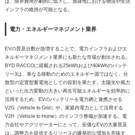
ば、限界費用が劇的に低下し、過疎地における物流や生活
インフラの維持が可能となる。
電力・エネルギーマネジメント業界
EVの普及台数が急増することで、電力インフラおよびエ
ネルギーマネジメント業界にも新たな市場が創出される。
BYD RACCOに搭載される25kWhおよび40kWhのバッテ
リー3は、単なる移動のためのエネルギー源ではなく、分
散型の定置型蓄電池としての役割を果たす。太陽光や風力
といった出力変動の大きい再生可能エネルギーを効率的に
活用するため、EVのバッテリーを電力網と連携させる
V2G（Vehicle to Grid）や、家庭内電力として活用する
V2H（Vehicle to Home）のインフラ整備が加速する。電
力会社やアグリゲーターにとって、安価なEVの大量普及
は、調整力を提供するリソースの爆発的な増加を意味す