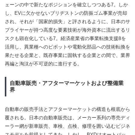
ェーンの中で新たなポジションを確立しつつある7。しか
し、EVに欠かせないブリヂストンの防振ゴム事業が売却
され、それが「国家的損失」と評されるように、日本のサ
プライヤーが持つ高度な要素技術が海外資本に流出するリ
スクも顕在化している7。経済産業省の事業転換支援8を
活用し、異業種へのピボットや電動化部品への技術転換を
果たせる企業と、既存事業に固執する企業との間で、業界
再編と淘汰が不可逆的に進行する。
自動車販売・アフターマーケットおよび整備業
界
自動車の販売手法とアフターマーケットの構造も根底から
覆される。日本の自動車販売は、メーカー系列の専売ディ
ーラー網が新車販売、車検、点検、修理を囲い込むビジネ
スモデルを前提としてきた。しかし、BYDはオートバッ