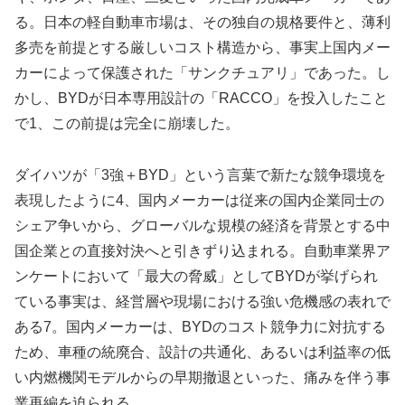
る。日本の軽自動車市場は、その独自の規格要件と、薄利
多売を前提とする厳しいコスト構造から、事実上国内メー
カーによって保護された「サンクチュアリ」であった。し
かし、BYDが日本専用設計の「RACCO」を投入したこと
で1、この前提は完全に崩壊した。
ダイハツが「3強＋BYD」という言葉で新たな競争環境を
表現したように4、国内メーカーは従来の国内企業同士の
シェア争いから、グローバルな規模の経済を背景とする中
国企業との直接対決へと引きずり込まれる。自動車業界ア
ンケートにおいて「最大の脅威」としてBYDが挙げられ
ている事実は、経営層や現場における強い危機感の表れで
ある7。国内メーカーは、BYDのコスト競争力に対抗する
ため、車種の統廃合、設計の共通化、あるいは利益率の低
い内燃機関モデルからの早期撤退といった、痛みを伴う事
業再編を迫られる。