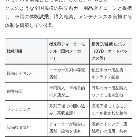
クスのような全国規模の独立系カー用品店チェーンと提携
し、車両の体験試乗、購入相談、メンテナンスを実施する
体制を構築している5。
従来型ディーラーモ
新興EV提携モデル
比較項目
デル（国内メーカ
（BYD・オートバッ
ー）
クス等）
メーカー系列の専売
独立系カー用品店・
販売チャネル
店舗
オンライン融合
車両購入・車検目的
日常のカー用品購入
顧客接点
の来店が主
ついでに接点創出
系列工場での囲い込
提携工場によるモジ
メンテナンス
み（高収益源）
ュール化された整備
ディーラーが独自に
既存のインフラ（店
設備投資負担
店舗・設備を保有
舗網）の活用・共有