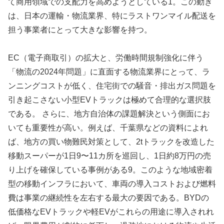
て商用領域での支配力を高めようとしている1。この動き
は、日本の運輸・物流業界、特にラストワンマイル配送を
担う事業者にとって大きな影響を持つ。
EC（電子商取引）の拡大と、労働時間規制強化に伴う
「物流の2024年問題」に直面する物流業界にとって、ラ
ンニングコストが低く、住宅街での騒音・排出ガス問題を
引き起こさない小型EVトラックは極めて合理的な選択肢
である。 さらに、地方自治体の課題解決という側面にお
いても重要性が高い。例えば、千葉県などの資料によれ
ば、地方の買い物難民対策として、2tトラックを改造した
移動スーパーが1日9〜11カ所を巡回し、1日約8万円の売
り上げを確保している事例がある9。このような地域密着
型の移動インフラにおいて、車両の導入コストおよび燃料
費は事業の継続性を左右する最大の要因である。BYDの
低価格なEVトラックや軽EVがこれらの用途に導入されれ