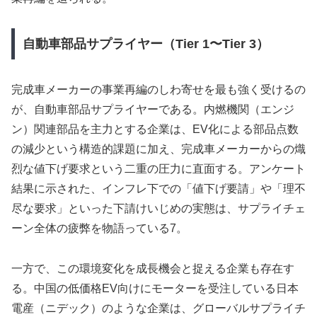
自動車部品サプライヤー（Tier 1〜Tier 3）
完成車メーカーの事業再編のしわ寄せを最も強く受けるの
が、自動車部品サプライヤーである。内燃機関（エンジ
ン）関連部品を主力とする企業は、EV化による部品点数
の減少という構造的課題に加え、完成車メーカーからの熾
烈な値下げ要求という二重の圧力に直面する。アンケート
結果に示された、インフレ下での「値下げ要請」や「理不
尽な要求」といった下請けいじめの実態は、サプライチェ
ーン全体の疲弊を物語っている7。
一方で、この環境変化を成長機会と捉える企業も存在す
る。中国の低価格EV向けにモーターを受注している日本
電産（ニデック）のような企業は、グローバルサプライチ