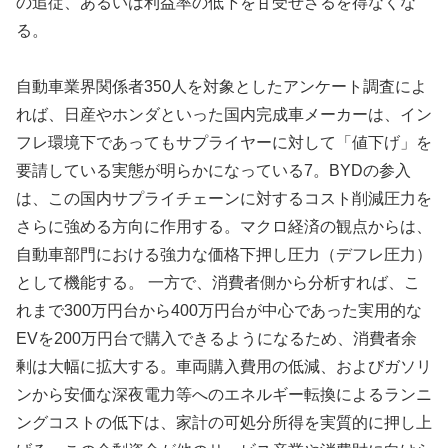
の追従、あるいは利益率の低下を甘受せざるを得なくな
る。
自動車業界関係者350人を対象としたアンケート調査によ
れば、日産やホンダといった国内完成車メーカーは、イン
フレ環境下であってもサプライヤーに対して「値下げ」を
要請している実態が明らかになっている7。BYDの参入
は、この国内サプライチェーンに対するコスト削減圧力を
さらに強める方向に作用する。マクロ経済の観点からは、
自動車部門における強力な価格下押し圧力（デフレ圧力）
として機能する。 一方で、消費者側から分析すれば、こ
れまで300万円台から400万円台が中心であった実用的な
EVを200万円台で購入できるようになるため、消費者余
剰は大幅に拡大する。車両購入費用の低減、およびガソリ
ンから安価な深夜電力等へのエネルギー転換によるランニ
ングコストの低下は、家計の可処分所得を実質的に押し上