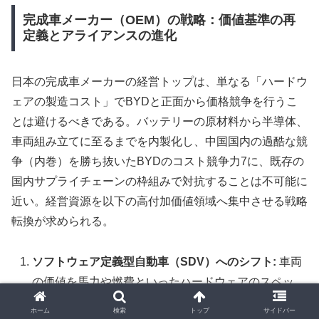
完成車メーカー（OEM）の戦略：価値基準の再
定義とアライアンスの進化
日本の完成車メーカーの経営トップは、単なる「ハードウ
ェアの製造コスト」でBYDと正面から価格競争を行うこ
とは避けるべきである。バッテリーの原材料から半導体、
車両組み立てに至るまでを内製化し、中国国内の過酷な競
争（内巻）を勝ち抜いたBYDのコスト競争力7に、既存の
国内サプライチェーンの枠組みで対抗することは不可能に
近い。経営資源を以下の高付加価値領域へ集中させる戦略
転換が求められる。
ソフトウェア定義型自動車（SDV）へのシフト:
車両
の価値を馬力や燃費といったハードウェアのスペッ
クから、車載OSを通じた顧客体験へと移行させる。
ホーム
検索
トップ
サイドバー