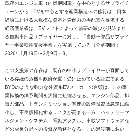
既存のエンジン車（内燃機関車）を中心とするサプライチ
ェーンから、EVを中心とする産業構造への移行は、日本
経済における大規模な資本と労働力の再配置を要求する。
経済産業省は、EVシフトによって需要の減少が見込まれ
る自動車部品サプライヤーに対し、「自動車部品サプライ
ヤー事業転換支援事業」を実施している（公募期間：
2026年1月19日〜2月9日）8。
この支援策の存在は、既存の中小サプライヤーが直面して
いる存続の危機を政府が重く受け止めている証左である。
BYDのような強力な外資系EVメーカーの台頭は、この事
業転換の猶予期間を大幅に短縮させる。エンジン部品、排
気系部品、トランスミッション関連の設備投資は急速に縮
小し、不良債権化するリスクが高まる一方、バッテリーマ
ネジメントシステム、電動アクスル、車載ソフトウェアな
どの成長分野への投資が急務となる。この過渡期におい