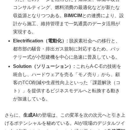
コンサルティング、燃料消費の最適化などが新たな
収益源となりつつある。
BIM/CIM
との連携により、設
計から施工、維持管理まで一気通貫のデータ活用が
実現する。
Electrification（電動化）:
脱炭素社会への移行と、
都市部の騒音・排出ガス規制に対応するため、バッ
テリー式が小型建機を中心に急速に普及している。
Solution（ソリューション）:
これらA-C-Eの技術を
統合し、ハードウェアを売る「モノ売り」から、顧
客のTCO削減や生産性向上といった「課題解決（コ
ト）」を提供するビジネスモデルへと転換する動き
が加速している。
さらに、
生成AI
の登場は、この変革を次の次元へと引き上
げるポテンシャルを秘めている。AIが現場のデジタルツイ