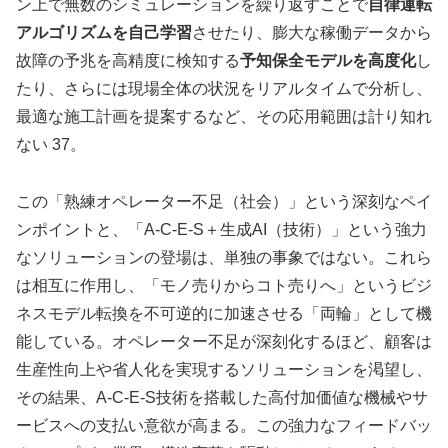
ン上で無数のシミュレーションを繰り返すことで
自律運転
アルゴリズムを自己学習
させたり、膨大な稼働データから
故障の予兆を高精度に検知する
予知保全モデルを高度化
し
たり、さらには現場全体の状況をリアルタイムで分析し、
最適な施工計画を提案するなど、その応用範囲は計り知れ
ない 37。
この「熟練オペレーター不足（社会）」という深刻なペイ
ンポイントと、「A-C-E-S＋生成AI（技術）」という強力
なソリューションの登場は、単独の事象ではない。これら
は相互に作用し、「モノ売りからコト売りへ」というビジ
ネスモデル転換を不可逆的に加速させる「両輪」として機
能している。オペレーター不足が深刻化するほど、顧客は
生産性向上や省人化を実現するソリューションを渇望し、
その結果、A-C-E-S技術を搭載した高付加価値な機械やサ
ービスへの支払い意欲が高まる。この強力なフィードバッ