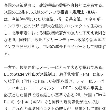
各国の政策動向は、建設機械の需要を直接的に左右する。
米国の1.2兆ドル規模の
インフラ投資・雇用法
（
IIJA
）
は、今後8年間にわたり道路、橋、公共交通、エネルギー
インフラなどの分野で膨大な建設プロジェクトを生み出
し、北米市場における建設機械需要の強力な下支え要因と
なる 9。同様に、欧州のグリーンディール政策や新興国の
インフラ開発計画も、市場の成長ドライバーとして機能す
る。
一方で、規制強化はメーカーにとって大きな挑戦である。
EUの
Stage V排出ガス規制
は、粒子状物質（PM）に加え
て粒子数（PN）にも厳しい制限を設け、ディーゼル・パ
ーティキュレート・フィルター（DPF）の搭載を事実上
必須とした世界で最も厳しい基準である 26。米国（Tier 4
Final）や中国（国IV）でも同様の規制強化が進んでお
り、これらの環境対応コストの増大が、結果として電動化