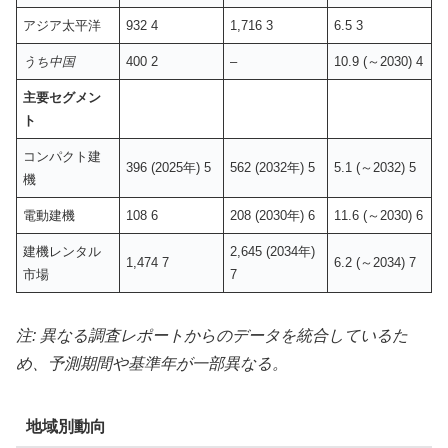
アジア太平洋
932 4
1,716 3
6.5 3
うち中国
400 2
–
10.9 (～2030) 4
主要セグメン
ト
コンパクト建
396 (2025年) 5
562 (2032年) 5
5.1 (～2032) 5
機
電動建機
108 6
208 (2030年) 6
11.6 (～2030) 6
建機レンタル
2,645 (2034年)
1,474 7
6.2 (～2034) 7
市場
7
注: 異なる調査レポートからのデータを統合しているた
め、予測期間や基準年が一部異なる。
地域別動向