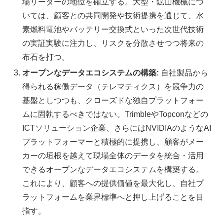
場リーダーの地位を確立する。大型・鉱山機械につ
いては、顧客との共同開発や技術提携を通じて、水
素燃料電池やバッテリー交換式といった次世代技術
の実証実験に注力し、リスクを分散させつつ将来の
布石を打つ。
オープンなデータエコシステムの構築:
自社製品から
得られる稼働データ（テレマティクス）を競争力の
基盤としつつも、クローズドな独自プラットフォー
ムに固執するべきではない。TrimbleやTopconなどの
ICTソリューション企業、さらにはNVIDIAのようなAI
プラットフォーマーと積極的に提携し、顧客がメー
カーの垣根を越えて現場全体のデータを統合・活用
できるオープンなデータエコシステムを構築する。
これにより、顧客への提供価値を最大化し、自社プ
ラットフォームを業界標準へと押し上げることを目
指す。