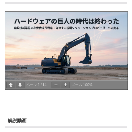
ページ
1
/
14
ズーム
100%
解説動画