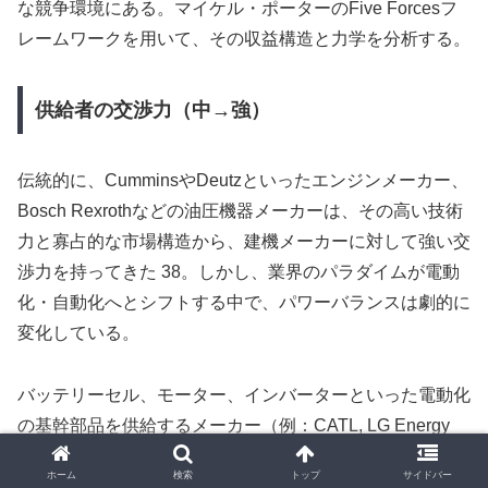
な競争環境にある。マイケル・ポーターのFive Forcesフ
レームワークを用いて、その収益構造と力学を分析する。
供給者の交渉力（中→強）
伝統的に、CumminsやDeutzといったエンジンメーカー、
Bosch Rexrothなどの油圧機器メーカーは、その高い技術
力と寡占的な市場構造から、建機メーカーに対して強い交
渉力を持ってきた 38。しかし、業界のパラダイムが電動
化・自動化へとシフトする中で、パワーバランスは劇的に
変化している。
バッテリーセル、モーター、インバーターといった電動化
の基幹部品を供給するメーカー（例：CATL, LG Energy
Solution）や、自動運転システムの「頭脳」となるAIチッ
ホーム
検索
トップ
サイドバー
プやソフトウェアプラットフォームを提供する半導体メー