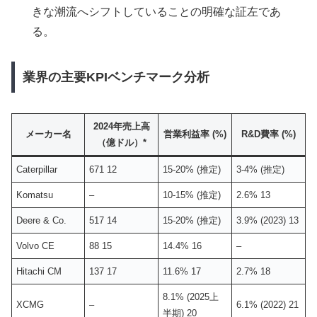
きな潮流へシフトしていることの明確な証左であ
る。
業界の主要KPIベンチマーク分析
2024年売上高
メーカー名
営業利益率 (%)
R&D費率 (%)
（億ドル）*
Caterpillar
671 12
15-20% (推定)
3-4% (推定)
Komatsu
–
10-15% (推定)
2.6% 13
Deere & Co.
517 14
15-20% (推定)
3.9% (2023) 13
Volvo CE
88 15
14.4% 16
–
Hitachi CM
137 17
11.6% 17
2.7% 18
8.1% (2025上
XCMG
–
6.1% (2022) 21
半期) 20