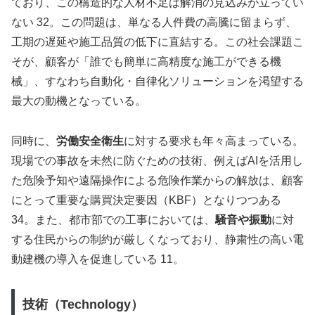
ており、この構造的な人材不足は解消の見込みが立ってい
ない 32。この問題は、単なる人件費の高騰に留まらず、
工期の遅延や施工品質の低下に直結する。この社会課題こ
そが、顧客が「誰でも簡単に高精度な施工ができる機
械」、すなわち自動化・自律化ソリューションを渇望する
最大の動機となっている。
同時に、
労働安全衛生
に対する要求も年々高まっている。
現場での事故を未然に防ぐための技術、例えばAIを活用し
た危険予知や遠隔操作による危険作業からの解放は、顧客
にとって重要な購買決定要因（KBF）となりつつある
34。また、都市部での工事においては、
騒音や振動
に対
する住民からの制約が厳しくなっており、静粛性の高い電
動建機の導入を促進している 11。
技術（Technology）