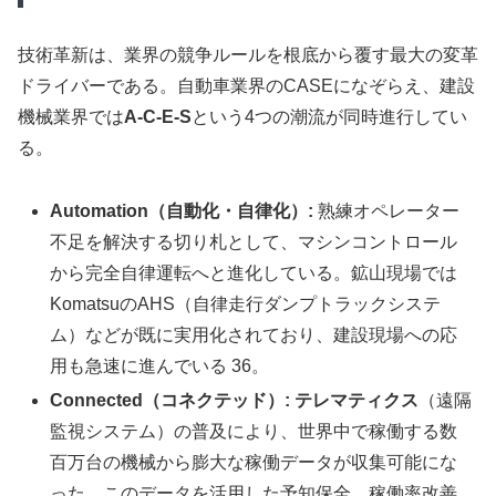
技術革新は、業界の競争ルールを根底から覆す最大の変革
ドライバーである。自動車業界のCASEになぞらえ、建設
機械業界では
A-C-E-S
という4つの潮流が同時進行してい
る。
Automation（自動化・自律化）:
熟練オペレーター
不足を解決する切り札として、マシンコントロール
から完全自律運転へと進化している。鉱山現場では
KomatsuのAHS（自律走行ダンプトラックシステ
ム）などが既に実用化されており、建設現場への応
用も急速に進んでいる 36。
Connected（コネクテッド）:
テレマティクス
（遠隔
監視システム）の普及により、世界中で稼働する数
百万台の機械から膨大な稼働データが収集可能にな
った。このデータを活用した予知保全、稼働率改善