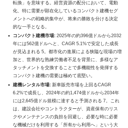
転換」を意味する。経営資源の配分において、電動
化、特に需要が顕在化しているコンパクト建機セグ
メントへの戦略的集中が、将来の勝敗を分ける決定
的な一手となる。
コンパクト建機市場:
2025年の約396億ドルから2032
年には562億ドルへと、CAGR 5.1%で安定した成長
が見込まれる 5。都市化の進展による狭隘な現場の増
加と、世界的な熟練労働者不足を背景に、多様なア
タッチメントを交換することで多機能性を発揮する
コンパクト建機の需要は極めて底堅い。
建機レンタル市場:
新車販売市場を上回るCAGR
6.2%で成長し、2024年の約1,474億ドルから2034年
には2,645億ドル規模に達すると予測される 7。これ
は、建設会社やコントラクターが、資産保有のリス
クやメンテナンスの負担を回避し、必要な時に必要
な機械だけを利用する「所有から利用へ」という大