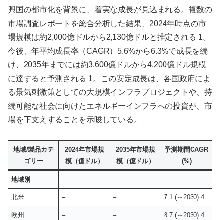
興国の都市化を背景に、着実な成長が見込まれる。複数の
市場調査レポートを統合分析した結果、2024年時点の市
場規模は約2,000億ドルから2,130億ドルと推定される 1。
今後、年平均成長率（CAGR）5.6%から6.3%で成長を続
け、2035年までには約3,600億ドルから4,200億ドル規模
に達すると予測される 1。この安定成長は、各国政府によ
る景気刺激策としての大規模インフラプロジェクトや、持
続可能な社会に向けたエネルギーインフラへの投資が、市
場を下支えすることを示唆している。
地域/製品カテ
2024年市場規
2035年市場規
予測期間CAGR
ゴリー
模（億ドル）
模（億ドル）
(%)
地域別
北米
–
–
7.1 (～2030) 4
欧州
–
–
8.7 (～2030) 4