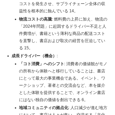
コストを発生させ、サプライチェーン全体の収
益性を根本的に蝕んでいる 14。
物流コストの高騰
: 燃料費の上昇に加え、物流の
「2024年問題」に起因するドライバー不足と人
件費増が、書籍という薄利な商品の配送コスト
を直撃し、書店および取次の経営を圧迫してい
る 15。
成長ドライバー（機会）
:
「コト消費」へのシフト
: 消費者の価値観がモノ
の所有から体験へと移行していることは、書店
にとって最大の事業機会である。イベント、ワ
ークショップ、著者との交流会など、本を媒介
とした体験を提供することで、オンライン書店
にはない独自の価値を創出できる 6。
地域コミュニティの拠点化
: 人口減少が進む地方
において、書店は人々が集い、交流する「文化