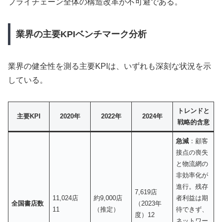
プライチェーン全体の構造改革が不可避である。
業界の主要KPIベンチマーク分析
業界の健全性を測る主要KPIは、いずれも深刻な状況を示
している。
トレンドと
主要KPI
2020年
2022年
2024年
戦略的含意
急減
：顧客
接点の喪失
と物流網の
非効率化が
進行。残存
7,619店
11,024店
約9,000店
者利益は期
全国書店数
（2023年
11
（推定）
待できず、
度）12
ネットワー