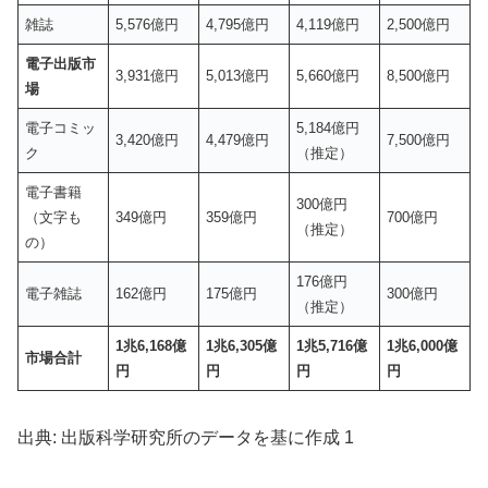
雑誌
5,576億円
4,795億円
4,119億円
2,500億円
電子出版市
3,931億円
5,013億円
5,660億円
8,500億円
場
電子コミッ
5,184億円
3,420億円
4,479億円
7,500億円
ク
（推定）
電子書籍
300億円
（文字も
349億円
359億円
700億円
（推定）
の）
176億円
電子雑誌
162億円
175億円
300億円
（推定）
1兆6,168億
1兆6,305億
1兆5,716億
1兆6,000億
市場合計
円
円
円
円
出典: 出版科学研究所のデータを基に作成 1