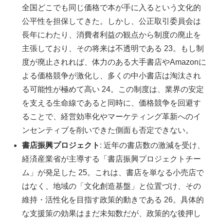
全国どこでも同じ価格で本が手に入るという文化的
公平性を担保してきた。しかし、公正取引委員会は
長年にわたり、消費者利益の観点から制度の廃止を
主張しており、その将来は不透明である 23。もし制
度が廃止されれば、体力のある大手書店やAmazonに
よる価格競争が激化し、多くの中小書店は淘汰され
る可能性が極めて高い 24。この制度は、業界の安定
を支える生命線であると同時に、価格競争を回避す
ることで、経営効率化やマーケティング革新へのイ
ンセンティブを削いできた側面も否定できない。
書店振興プロジェクト
: 近年の書店数の激減を受け、
経済産業省が主導する「書店振興プロジェクトチー
ム」が発足した 25。これは、書店を単なる小売店で
はなく、地域の「文化創造基盤」と位置づけ、その
維持・活性化を目指す政策的動きである 26。具体的
な支援策の効果はまだ未知数だが、政策的な後押し