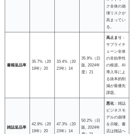
ク全体の崩
壊リスクが
高まってい
る。
高止まり
：
サプライチ
ェーン全体
35.9%（日
の非効率性
35.7%（20
33.4%（20
書籍返品率
販, 2024年
の根源。AI
19年）20
23年）14
度）21
導入等によ
る抜本的削
減が最優先
課題。
悪化
：雑誌
ビジネスモ
デルの崩壊
50.2%（日
42.9%（20
47.3%（20
を示唆。書
雑誌返品率
販, 2024年
19年）20
23年）14
店は雑誌へ