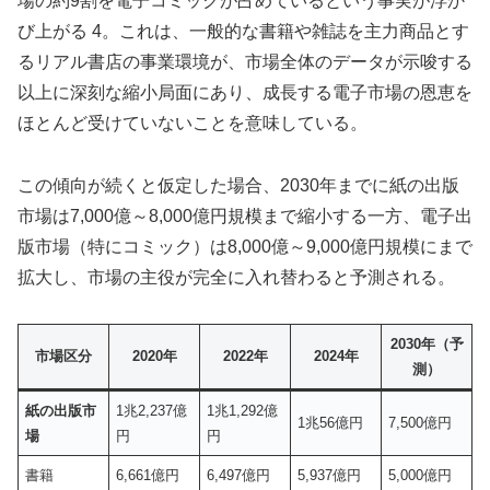
場の約9割を電子コミックが占めているという事実が浮か
び上がる 4。これは、一般的な書籍や雑誌を主力商品とす
るリアル書店の事業環境が、市場全体のデータが示唆する
以上に深刻な縮小局面にあり、成長する電子市場の恩恵を
ほとんど受けていないことを意味している。
この傾向が続くと仮定した場合、2030年までに紙の出版
市場は7,000億～8,000億円規模まで縮小する一方、電子出
版市場（特にコミック）は8,000億～9,000億円規模にまで
拡大し、市場の主役が完全に入れ替わると予測される。
2030年（予
市場区分
2020年
2022年
2024年
測）
紙の出版市
1兆2,237億
1兆1,292億
1兆56億円
7,500億円
場
円
円
書籍
6,661億円
6,497億円
5,937億円
5,000億円