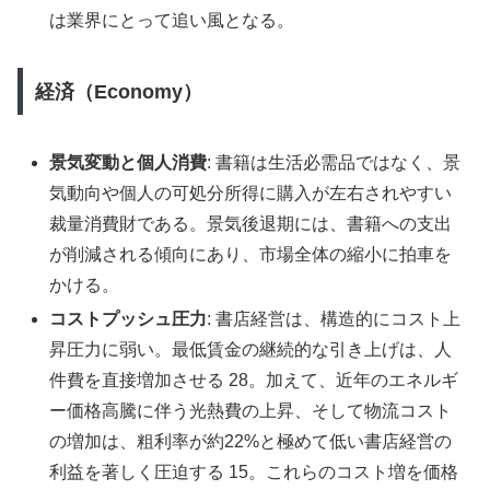
は業界にとって追い風となる。
経済（Economy）
景気変動と個人消費
: 書籍は生活必需品ではなく、景
気動向や個人の可処分所得に購入が左右されやすい
裁量消費財である。景気後退期には、書籍への支出
が削減される傾向にあり、市場全体の縮小に拍車を
かける。
コストプッシュ圧力
: 書店経営は、構造的にコスト上
昇圧力に弱い。最低賃金の継続的な引き上げは、人
件費を直接増加させる 28。加えて、近年のエネルギ
ー価格高騰に伴う光熱費の上昇、そして物流コスト
の増加は、粗利率が約22%と極めて低い書店経営の
利益を著しく圧迫する 15。これらのコスト増を価格