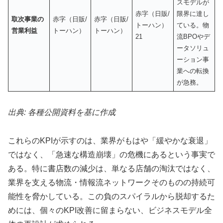
スモデルが
赤字（日販/
限界に達し
取次事業の
赤字（日販/
赤字（日販/
トーハン）
ている。物
営業利益
トーハン）
トーハン）
21
流BPOやデ
ータソリュ
ーション事
業への転換
が急務。
出典: 各種公開資料を基に作成
これらのKPIが示すのは、業界がもはや「緩やかな衰退」
ではなく、「急速な構造崩壊」の危機にあるという事実で
ある。特に書店数の減少は、単なる店舗の淘汰ではなく、
業界を支える物流・情報流ネットワークそのものの持続可
能性を脅かしている。この負のスパイラルから脱却するた
めには、個々のKPI改善に留まらない、ビジネスモデル全