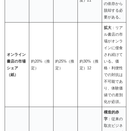
度）21
の依存から
脱却する必
要がある。
拡大
：リア
ル書店の市
場がオンラ
インに侵食
オンライン
され続けて
書店の市場
約20%（推
約25%（推
約30%（推
いる。価
シェア
定）
定）
定）12
格・利便性
（紙）
での対抗は
不可能であ
り、体験価
値での差別
化が必須。
構造的赤
字
：従来の
取次ビジネ