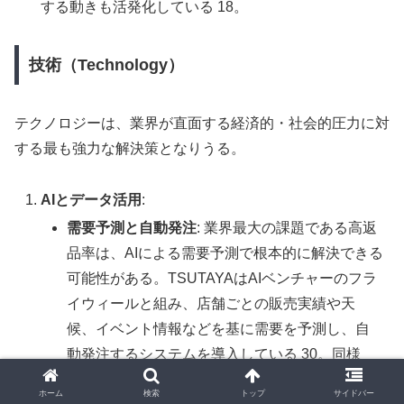
する動きも活発化している 18。
技術（Technology）
テクノロジーは、業界が直面する経済的・社会的圧力に対
する最も強力な解決策となりうる。
AIとデータ活用
:
需要予測と自動発注
: 業界最大の課題である高返
品率は、AIによる需要予測で根本的に解決できる
可能性がある。TSUTAYAはAIベンチャーのフラ
イウィールと組み、店舗ごとの販売実績や天
候、イベント情報などを基に需要を予測し、自
動発注するシステムを導入している 30。同様
に、大日本印刷（DNP）も書店POSデータを活
ホーム
検索
トップ
サイドバー