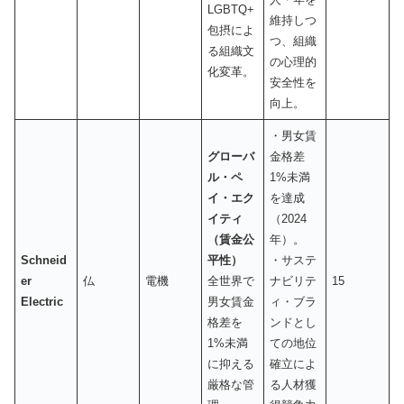
LGBTQ+
維持しつ
包摂によ
つ、組織
る組織文
の心理的
化変革。
安全性を
向上。
・男女賃
グローバ
金格差
ル・ペ
1%未満
イ・エク
を達成
イティ
（2024
（賃金公
年）。
Schneid
平性）
・サステ
er
仏
電機
全世界で
ナビリテ
15
Electric
男女賃金
ィ・ブラ
格差を
ンドとし
1%未満
ての地位
に抑える
確立によ
厳格な管
る人材獲