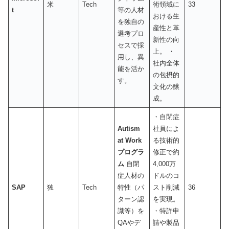
米
Tech
術領域に
33
t
等の人材
おける生
を独自の
産性と革
選考プロ
新性の向
セスで採
上。 ・
用し、異
社内全体
能を活か
の包摂的
す。
文化の醸
成。
・自閉症
Autism
社員によ
at Work
る技術的
プログラ
修正で約
ム
自閉
4,000万
症人材の
ドルのコ
SAP
独
Tech
特性（パ
スト削減
36
ターン認
を実現。
識等）を
・特許申
QAやデ
請や製品