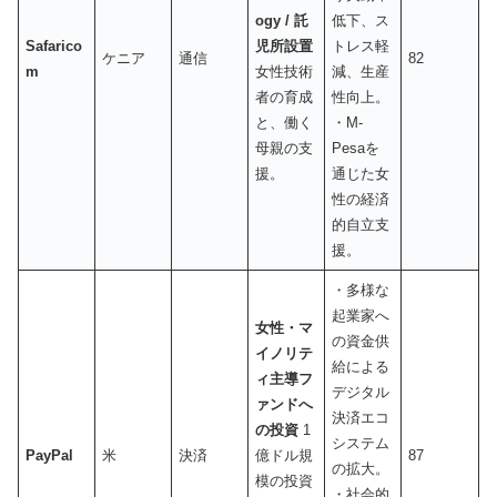
ogy / 託
低下、ス
Safarico
児所設置
トレス軽
ケニア
通信
82
m
女性技術
減、生産
者の育成
性向上。
と、働く
・M-
母親の支
Pesaを
援。
通じた女
性の経済
的自立支
援。
・多様な
起業家へ
女性・マ
の資金供
イノリテ
給による
ィ主導フ
デジタル
ァンドへ
決済エコ
の投資
1
システム
PayPal
米
決済
億ドル規
87
の拡大。
模の投資
・社会的