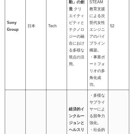
動」の創
STEAM
造
クリ
教育支援
エイティ
による次
Sony
ビティと
世代女性
日本
Tech
52
Group
テクノロ
エンジニ
ジーの融
アのパイ
合におけ
プライン
る多様な
構築。
視点の活
・事業ポ
用。
ートフォ
リオの多
角化成
功。
・多様な
サプライ
経済的イ
ヤーによ
ンクルー
る競争力
ジョンと
強化。
ヘルスリ
・社会的