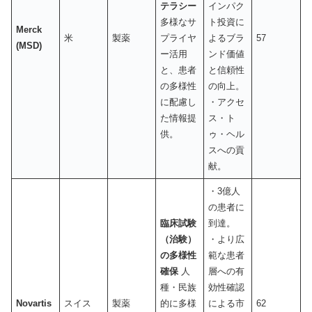
テラシー
インパク
多様なサ
ト投資に
Merck
米
製薬
プライヤ
よるブラ
57
(MSD)
ー活用
ンド価値
と、患者
と信頼性
の多様性
の向上。
に配慮し
・アクセ
た情報提
ス・ト
供。
ゥ・ヘル
スへの貢
献。
・3億人
の患者に
臨床試験
到達。
（治験）
・より広
の多様性
範な患者
確保
人
層への有
種・民族
効性確認
Novartis
スイス
製薬
的に多様
による市
62