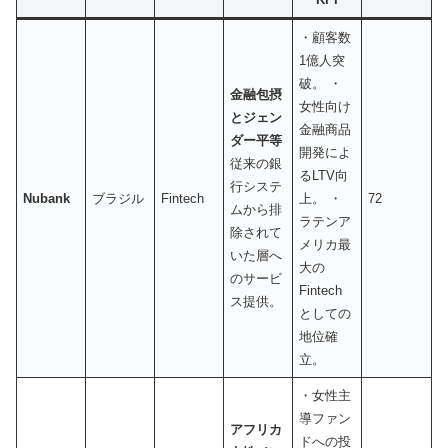
・顧客数
1億人突
破。 ・
金融包摂
女性向け
とジェン
金融商品
ダー平等
開発によ
従来の銀
るLTV向
行システ
Nubank
ブラジル
Fintech
上。 ・
72
ムから排
ラテンア
除されて
メリカ最
いた層へ
大の
のサービ
Fintech
ス提供。
としての
地位確
立。
・女性主
導ファン
アフリカ
ドへの投