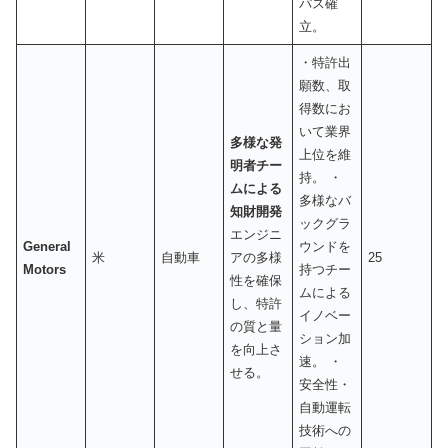
パス確
立。
・特許出
願数、取
得数にお
いて業界
多様な発
上位を維
明者チー
持。 ・
ムによる
多様なバ
知財開発
ックグラ
エンジニ
General
ウンドを
米
自動車
アの多様
25
Motors
持つチー
性を確保
ムによる
し、特許
イノベー
の質と量
ション加
を向上さ
速。 ・
せる。
安全性・
自動運転
技術への