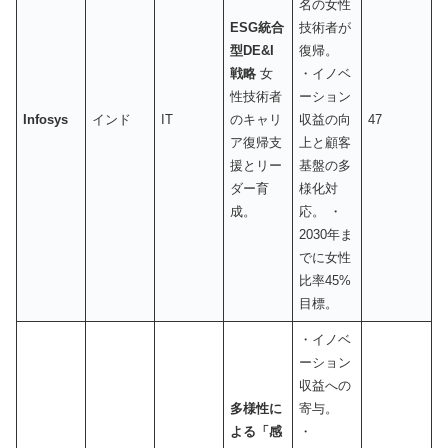
名の女性
ESG統合
技術者が
型DE&I
復帰。
戦略
女
・イノベ
性技術者
ーション
Infosys
インド
IT
のキャリ
収益の向
47
ア復帰支
上と顧客
援とリー
基盤の多
ダー育
様化対
成。
応。 ・
2030年ま
でに女性
比率45%
目標。
・イノベ
ーション
収益への
多様性に
寄与。
よる「感
・