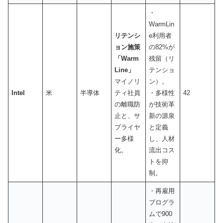
・
WarmLin
リテンシ
e利用者
ョン施策
の82%が
「Warm
残留（リ
Line」
テンショ
マイノリ
ン）。
Intel
米
半導体
ティ社員
・多様性
42
の離職防
が技術革
止と、サ
新の源泉
プライヤ
と定義
ー多様
し、人材
化。
流出コス
トを抑
制。
・再雇用
プログラ
ムで900