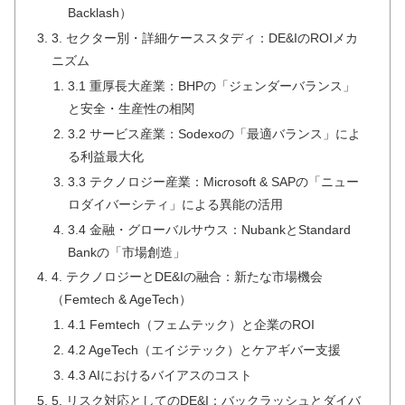
Backlash）
3. セクター別・詳細ケーススタディ：DE&IのROIメカ
ニズム
3.1 重厚長大産業：BHPの「ジェンダーバランス」
と安全・生産性の相関
3.2 サービス産業：Sodexoの「最適バランス」によ
る利益最大化
3.3 テクノロジー産業：Microsoft & SAPの「ニュー
ロダイバーシティ」による異能の活用
3.4 金融・グローバルサウス：NubankとStandard
Bankの「市場創造」
4. テクノロジーとDE&Iの融合：新たな市場機会
（Femtech & AgeTech）
4.1 Femtech（フェムテック）と企業のROI
4.2 AgeTech（エイジテック）とケアギバー支援
4.3 AIにおけるバイアスのコスト
5. リスク対応としてのDE&I：バックラッシュとダイバ