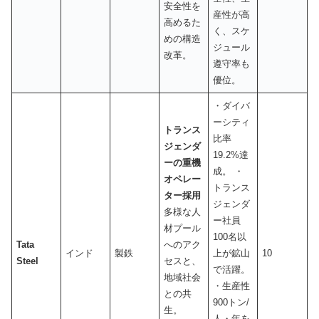
安全性を
産性が高
高めるた
く、スケ
めの構造
ジュール
改革。
遵守率も
優位。
・ダイバ
ーシティ
トランス
比率
ジェンダ
19.2%達
ーの重機
成。 ・
オペレー
トランス
ター採用
ジェンダ
多様な人
ー社員
材プール
100名以
Tata
へのアク
インド
製鉄
上が鉱山
10
Steel
セスと、
で活躍。
地域社会
・生産性
との共
900トン/
生。
人・年を