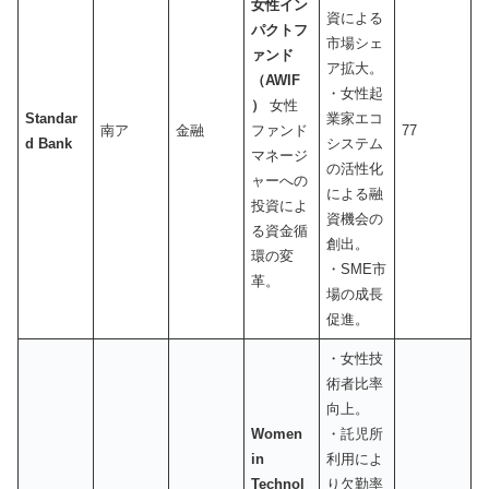
女性イン
資による
パクトフ
市場シェ
ァンド
ア拡大。
（AWIF
・女性起
）
女性
Standar
業家エコ
南ア
金融
ファンド
77
d Bank
システム
マネージ
の活性化
ャーへの
による融
投資によ
資機会の
る資金循
創出。
環の変
・SME市
革。
場の成長
促進。
・女性技
術者比率
向上。
Women
・託児所
in
利用によ
Technol
り欠勤率