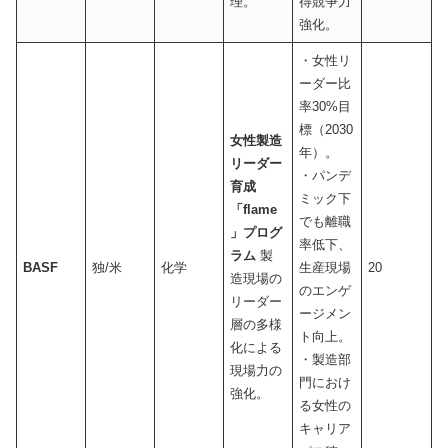
理。
得競争力
強化。
・女性リ
ーダー比
率30%目
標（2030
女性製造
年）。
リーダー
・パンデ
育成
ミック下
「flame
でも離職
」プログ
率低下、
ラム
製
BASF
独/米
化学
生産現場
20
造現場の
のエンゲ
リーダー
ージメン
層の多様
ト向上。
化による
・製造部
現場力の
門におけ
強化。
る女性の
キャリア