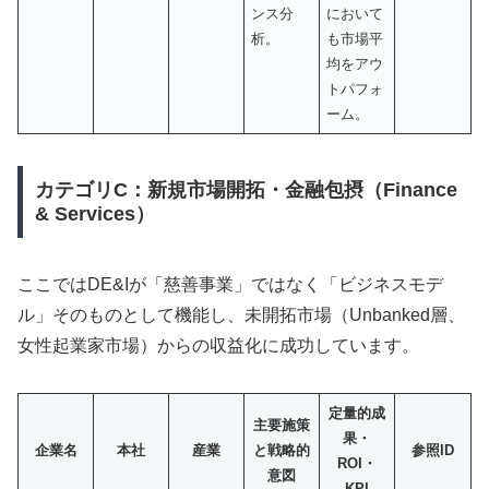
ンス分
において
析。
も市場平
均をアウ
トパフォ
ーム。
カテゴリC：新規市場開拓・金融包摂（Finance
& Services）
ここではDE&Iが「慈善事業」ではなく「ビジネスモデ
ル」そのものとして機能し、未開拓市場（Unbanked層、
女性起業家市場）からの収益化に成功しています。
定量的成
主要施策
果・
企業名
本社
産業
と戦略的
参照ID
ROI・
意図
KPI