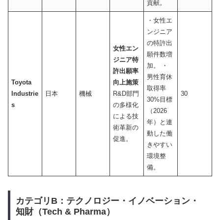
貢献。
・女性エ
ンジニア
の特許出
女性エン
願件数増
ジニア特
加。 ・
許出願率
男性育休
Toyota
向上施策
取得率
Industrie
日本
機械
R&D部門
30
30%目標
s
の多様化
（2026
による技
年）と連
術革新の
動した働
促進。
きやすい
環境整
備。
カテゴリB：テクノロジー・イノベーション・
知財（Tech & Pharma）