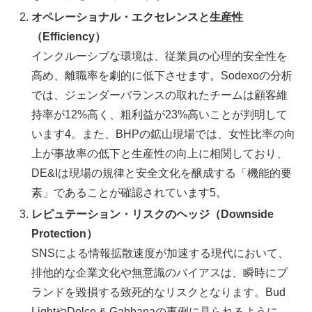
オペレーショナル・エクセレンスと生産性
（Efficiency）
インクルーシブな環境は、従業員の心理的安全性を
高め、離職率を劇的に低下させます。Sodexoの分析
では、ジェンダーバランスの取れたチームは顧客維
持率が12%高く、粗利益が23%高いことが判明して
います4。また、BHPの鉱山現場では、女性比率の向
上が事故率の低下と生産性の向上に相関しており、
DE&Iは現場の規律と安全文化を醸成する「機能的要
素」であることが確認されています5。
レピュテーション・リスクのヘッジ（Downside
Protection）
SNSによる情報拡散速度が加速する現代において、
排他的な企業文化や無意識のバイアスは、瞬時にブ
ランドを毀損する致死的なリスクとなります。Bud
LightやDolce & Gabbanaの事例に見られるように、