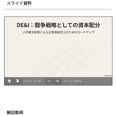
スライド資料
ページ
1
/
15
ズーム
100%
解説動画