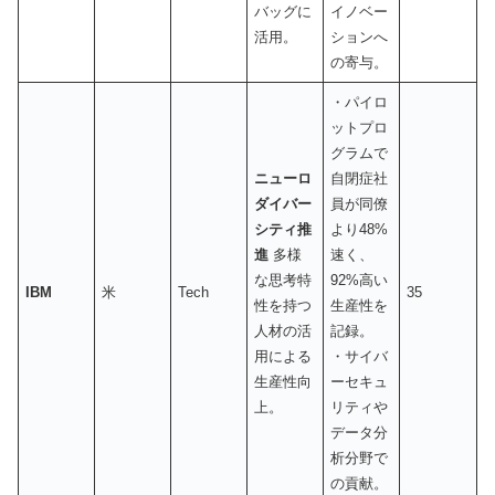
バッグに
イノベー
活用。
ションへ
の寄与。
・パイロ
ットプロ
グラムで
ニューロ
自閉症社
ダイバー
員が同僚
シティ推
より48%
進
多様
速く、
な思考特
92%高い
IBM
米
Tech
35
性を持つ
生産性を
人材の活
記録。
用による
・サイバ
生産性向
ーセキュ
上。
リティや
データ分
析分野で
の貢献。