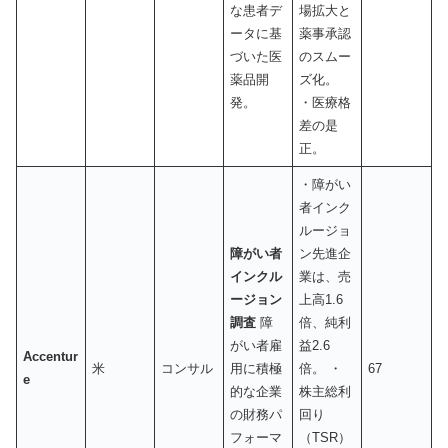
な患者デ
場拡大と
ータに基
薬事承認
づいた医
のスムー
薬品開
ズ化。
発。
・医療格
差の是
正。
・障がい
者インク
ルージョ
障がい者
ン先進企
インクル
業は、売
ージョン
上高1.6
調査
障
倍、純利
がい者雇
益2.6
Accentur
米
コンサル
用に積極
倍。 ・
67
e
的な企業
株主総利
の財務パ
回り
フォーマ
（TSR）