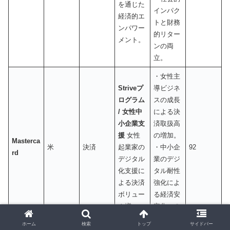
を通じた
インパク
経済的エ
トと財務
ンパワー
的リター
メント。
ンの両
立。
・女性主
Striveプ
導ビジネ
ログラム
スの成長
/ 女性中
による決
小企業支
済取扱高
援
女性
の増加。
Masterca
米
決済
起業家の
・中小企
92
rd
デジタル
業のデジ
化支援に
タル耐性
よる決済
強化によ
ボリュー
る経済安
ム増。
定化への
寄与。
ホーム
検索
トップ
サイドバー