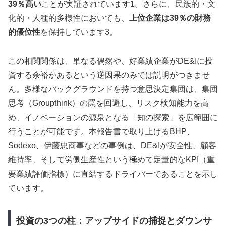
39％高い
ことが実証されています1。さらに、民族的・文
化的・人種的多様性においても、
上位企業は39％の財務
的優位性
を保持しています3。
この相関関係は、単なる偶然や、好業績企業がDE&Iに投
資する余裕があるという逆因果のみでは説明がつきませ
ん。多様なバックグラウンドを持つ意思決定集団は、集団
思考（Groupthink）の罠を回避し、リスク検知能力を高
め、イノベーションの源泉となる「知の探索」を広範囲に
行うことが可能です。本報告書で取り上げるBHP、
Sodexo、伊藤忠商事などの事例は、DE&Iが安全性、顧客
維持率、そして労働生産性という極めて定量的なKPI（重
要業績評価指標）に直結するドライバーであることを示し
ています。
投資の3つの柱：アップサイドの捕捉とダウンサ