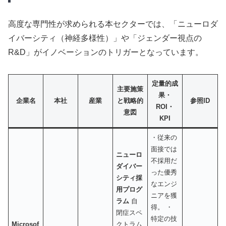
高度な専門性が求められる本セクターでは、「ニューロダ
イバーシティ（神経多様性）」や「ジェンダー視点の
R&D」がイノベーションのトリガーとなっています。
定量的成
主要施策
果・
企業名
本社
産業
と戦略的
参照ID
ROI・
意図
KPI
・従来の
面接では
ニューロ
不採用だ
ダイバー
った優秀
シティ採
なエンジ
用プログ
ニアを獲
ラム
自
得。 ・
閉症スペ
特定の技
Microsof
クトラム