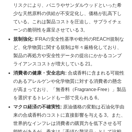
リスクにより、バニラやサンダルウッドといった希
少な天然原料の供給が不安定化し、価格が乱高下し
ている。これは製品コストを圧迫し、サプライチェ
ーンの脆弱性を露呈させている 3。
規制強化:
IFRAの安全性基準や欧州のREACH規制な
ど、化学物質に関する規制は年々厳格化しており、
製品の再処方や安全性データの提出にかかるコンプ
ライアンスコストが増大している 21。
消費者の健康・安全志向:
合成香料に含まれる可能性
のあるアレルゲンや化学物質に対する消費者の懸念
が高まっており、「無香料（Fragrance-Free）」製品
を選択するトレンドも一部で見られる 6。
マクロ経済の不確実性:
原油価格の変動は石油化学由
来の合成香料のコストに直接影響を与える 3。また、
世界的なインフレは消費者の購買力を低下させる可
能性があるが、香水は「手頃な贅沢品」として比較