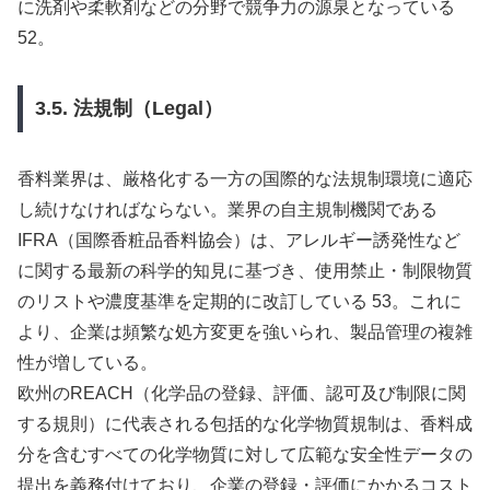
に洗剤や柔軟剤などの分野で競争力の源泉となっている
52。
3.5. 法規制（Legal）
香料業界は、厳格化する一方の国際的な法規制環境に適応
し続けなければならない。業界の自主規制機関である
IFRA（国際香粧品香料協会）は、アレルギー誘発性など
に関する最新の科学的知見に基づき、使用禁止・制限物質
のリストや濃度基準を定期的に改訂している 53。これに
より、企業は頻繁な処方変更を強いられ、製品管理の複雑
性が増している。
欧州のREACH（化学品の登録、評価、認可及び制限に関
する規則）に代表される包括的な化学物質規制は、香料成
分を含むすべての化学物質に対して広範な安全性データの
提出を義務付けており、企業の登録・評価にかかるコスト