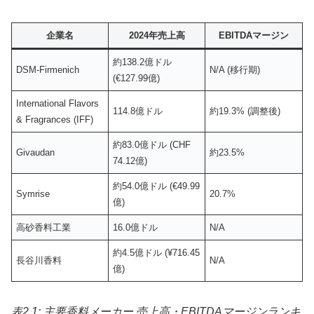
企業名
2024年売上高
EBITDAマージン
約138.2億ドル
DSM-Firmenich
N/A (移行期)
(€127.99億)
International Flavors
114.8億ドル
約19.3% (調整後)
& Fragrances (IFF)
約83.0億ドル (CHF
Givaudan
約23.5%
74.12億)
約54.0億ドル (€49.99
Symrise
20.7%
億)
高砂香料工業
16.0億ドル
N/A
約4.5億ドル (¥716.45
長谷川香料
N/A
億)
表2.1: 主要香料メーカー 売上高・EBITDAマージンランキ