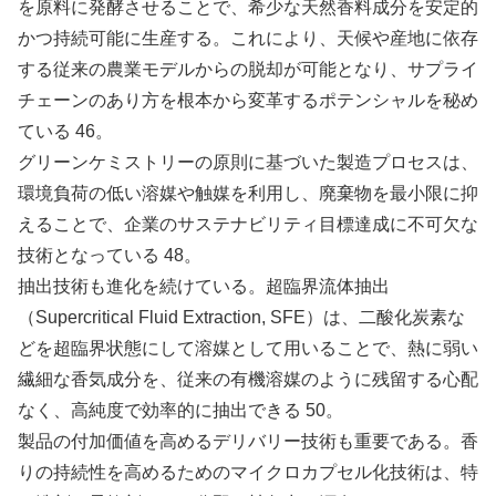
を原料に発酵させることで、希少な天然香料成分を安定的
かつ持続可能に生産する。これにより、天候や産地に依存
する従来の農業モデルからの脱却が可能となり、サプライ
チェーンのあり方を根本から変革するポテンシャルを秘め
ている 46。
グリーンケミストリーの原則に基づいた製造プロセスは、
環境負荷の低い溶媒や触媒を利用し、廃棄物を最小限に抑
えることで、企業のサステナビリティ目標達成に不可欠な
技術となっている 48。
抽出技術も進化を続けている。超臨界流体抽出
（Supercritical Fluid Extraction, SFE）は、二酸化炭素な
どを超臨界状態にして溶媒として用いることで、熱に弱い
繊細な香気成分を、従来の有機溶媒のように残留する心配
なく、高純度で効率的に抽出できる 50。
製品の付加価値を高めるデリバリー技術も重要である。香
りの持続性を高めるためのマイクロカプセル化技術は、特