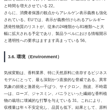
と時間を増大させている 22。
さらに、消費者保護の観点からアレルゲン表示義務も強化
されている。EUでは、表示が義務付けられるアレルギー
誘発性物質のリストが、従来の24種類から81種類へと大
幅に拡大される予定であり、製品ラベルにおける情報開示
と透明性への要求はますます高まっている 56。
3.6. 環境（Environment）
気候変動は、香料業界、特に天然原料に依存するビジネス
モデルにとって、最も深刻かつ直接的な脅威である。異常
気象の頻発と激甚化—干ばつ、サイクロン、熱波、不時霜
—は、ローズ、ジャスミン、バニラといった繊細な香料植
物の栽培に壊滅的な打撃を与えている 31。これにより、
収穫量は年々不安定化し、品質も低下。結果として、原料