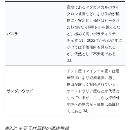
産地であるマダガスカルのサイ
クロン被害などにより供給が極
度に不安定化。価格はピーク時
に1kgあたり600ドルを超えるな
バニラ
ど、極めて高いボラティリティ
を示す 31。2022年から2024年に
かけては下落傾向も見られる
が、依然として不安定である
33。
インド産（マイソール産）は過
剰伐採により絶滅危惧に瀕し、
輸出が厳しく制限されている。
サンダルウッド
オーストラリア産などが代替と
なっているが、こちらも持続可
能性への懸念から価格は高騰傾
向にある 34。
表2.3: 主要天然原料の価格推移