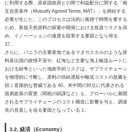
に利用する際、原産国政府との間で利益配分に関する「相
互合意条件（Mutually Agreed Terms, MAT）」を締結する
必要が生じた。このプロセスは法的に複雑で時間を要する
ため、新規天然原料の探索や開発における投資リスクを高
め、イノベーションの速度を阻害する要因となり得る
37。
さらに、バニラの主要産地であるマダガスカルのような原
料産出国の政情不安や、紅海など主要な海上輸送ルートに
おける紛争といった地政学的リスクは、サプライチェーン
を物理的に寸断し、原料の供給遅延や輸送コストの急騰を
招く直接的な脅威である 40。米中間の対立に代表される
貿易政策の変更（関税の賦課など）も、グローバルに展開
されるサプライチェーンのコスト構造に影響を与え、調達
先の見直しを迫る要因となっている 1。
3.2. 経済（Economy）