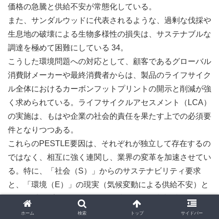
価格の急騰と供給不安が常態化している。
また、サンダルウッドに代表されるような、過剰な伐採や
生息地の破壊による生物多様性の損失は、サステナブルな
調達を極めて困難にしている 34。
こうした環境問題への対応として、顧客であるグローバル
消費財メーカーや最終消費者からは、製品のライフサイク
ル全体におけるカーボンフットプリントの開示と削減が強
く求められている。ライフサイクルアセスメント（LCA）
の実施は、もはや企業の社会的責任を果たす上での必須要
件となりつつある。
これらのPESTLE要因は、それぞれが独立して存在するの
ではなく、相互に強く連関し、業界の変革を加速させてい
る。特に、「社会（S）」からのサステナビリティ要求
と、「環境（E）」の現実（気候変動による供給不安）と
いう二重のプレッシャーが、従来の天然原料調達モデルの
限界を露呈させている。この構造的矛盾を解決する手段と
ホーム
検索
トップ
サイドバー