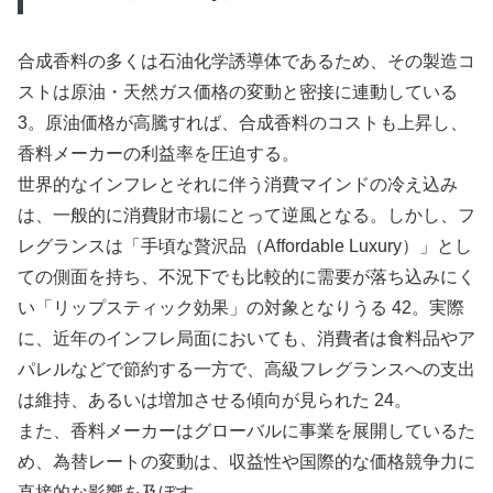
合成香料の多くは石油化学誘導体であるため、その製造コ
ストは原油・天然ガス価格の変動と密接に連動している
3。原油価格が高騰すれば、合成香料のコストも上昇し、
香料メーカーの利益率を圧迫する。
世界的なインフレとそれに伴う消費マインドの冷え込み
は、一般的に消費財市場にとって逆風となる。しかし、フ
レグランスは「手頃な贅沢品（Affordable Luxury）」とし
ての側面を持ち、不況下でも比較的に需要が落ち込みにく
い「リップスティック効果」の対象となりうる 42。実際
に、近年のインフレ局面においても、消費者は食料品やア
パレルなどで節約する一方で、高級フレグランスへの支出
は維持、あるいは増加させる傾向が見られた 24。
また、香料メーカーはグローバルに事業を展開しているた
め、為替レートの変動は、収益性や国際的な価格競争力に
直接的な影響を及ぼす。