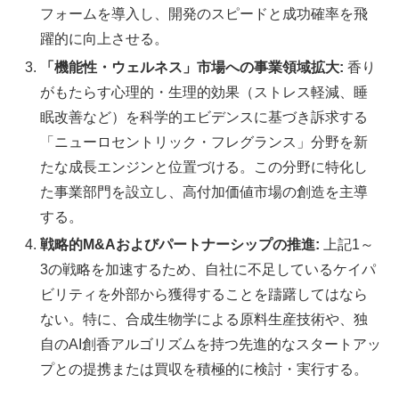
フォームを導入し、開発のスピードと成功確率を飛
躍的に向上させる。
「機能性・ウェルネス」市場への事業領域拡大:
香り
がもたらす心理的・生理的効果（ストレス軽減、睡
眠改善など）を科学的エビデンスに基づき訴求する
「ニューロセントリック・フレグランス」分野を新
たな成長エンジンと位置づける。この分野に特化し
た事業部門を設立し、高付加価値市場の創造を主導
する。
戦略的M&Aおよびパートナーシップの推進:
上記1～
3の戦略を加速するため、自社に不足しているケイパ
ビリティを外部から獲得することを躊躇してはなら
ない。特に、合成生物学による原料生産技術や、独
自のAI創香アルゴリズムを持つ先進的なスタートアッ
プとの提携または買収を積極的に検討・実行する。