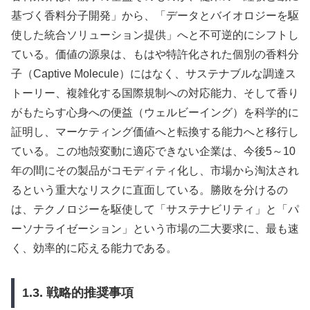
基づく香料分子開発」から、「データとバイオロジーを駆
使した統合ソリューション提供」へと不可逆的にシフトし
ている。価値の源泉は、もはや特許化された個別の香料分
子（Captive Molecule）にはなく、サステナブルな調達ス
トーリー、複雑化する国際規制への対応能力、そして香り
がもたらす心身への便益（ウェルビーイング）を科学的に
証明し、マーケティング価値へと転換する能力へと移行し
ている。この地殻変動に適応できない企業は、今後5～10
年の間にその製品がコモディティ化し、市場から淘汰され
るという重大なリスクに直面している。勝敗を分けるの
は、テクノロジーを駆使して「サステナビリティ」と「パ
ーソナライゼーション」という市場の二大要求に、最も速
く、効率的に応える能力である。
1.3. 戦略的推奨事項