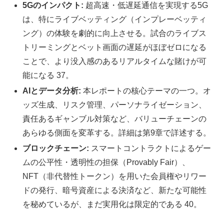
5Gのインパクト:
超高速・低遅延通信を実現する5G
は、特にライブベッティング（インプレーベッティ
ング）の体験を劇的に向上させる。試合のライブス
トリーミングとベット画面の遅延がほぼゼロになる
ことで、より没入感のあるリアルタイムな賭けが可
能になる 37。
AIとデータ分析:
本レポートの核心テーマの一つ。オ
ッズ生成、リスク管理、パーソナライゼーション、
責任あるギャンブル対策など、バリューチェーンの
あらゆる側面を変革する。詳細は第9章で詳述する。
ブロックチェーン:
スマートコントラクトによるゲー
ムの公平性・透明性の担保（Provably Fair）、
NFT（非代替性トークン）を用いた会員権やリワー
ドの発行、暗号資産による決済など、新たな可能性
を秘めているが、まだ実用化は限定的である 40。