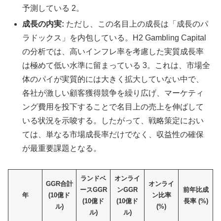
予測している 2。
成長の内実:
ただし、この名目上の成長は「成長のパ
ラドックス」を内包している。H2 Gambling Capital
の分析では、高いインフレ率を考慮した実質成長率
は極めて低い水準に留まっている 3。これは、市場全
体のパイが実質的には大きく拡大していない中で、
各社が激しい顧客獲得競争を繰り広げ、マーケティ
ング費用を投下することで名目上の売上を伸ばして
いる状況を示唆する。したがって、戦略策定におい
ては、単なる市場成長率だけでなく、収益性の確保
が最重要課題となる。
ランドベ
オンライ
GGR合計
オンライ
ースGGR
ンGGR
前年比成
年
(10億ド
ン比率
(10億ド
(10億ド
長率 (%)
ル)
(%)
ル)
ル)