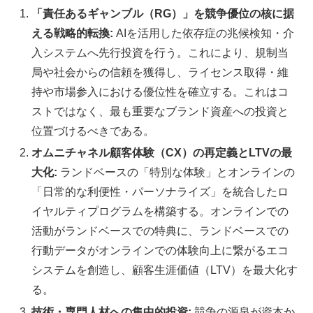
「責任あるギャンブル（RG）」を競争優位の核に据
える戦略的転換:
AIを活用した依存症の兆候検知・介
入システムへ先行投資を行う。これにより、規制当
局や社会からの信頼を獲得し、ライセンス取得・維
持や市場参入における優位性を確立する。これはコ
ストではなく、最も重要なブランド資産への投資と
位置づけるべきである。
オムニチャネル顧客体験（CX）の再定義とLTVの最
大化:
ランドベースの「特別な体験」とオンラインの
「日常的な利便性・パーソナライズ」を統合したロ
イヤルティプログラムを構築する。オンラインでの
活動がランドベースでの特典に、ランドベースでの
行動データがオンラインでの体験向上に繋がるエコ
システムを創造し、顧客生涯価値（LTV）を最大化す
る。
技術・専門人材への集中的投資:
競争の源泉が資本か