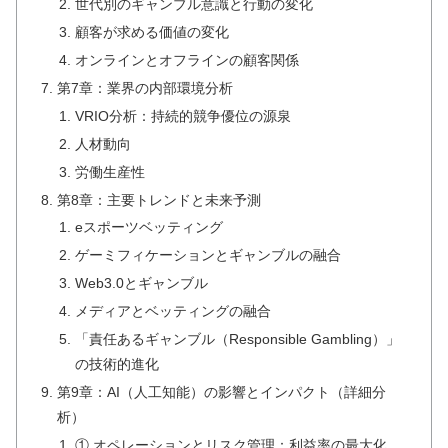
世代別のギャンブル意識と行動の変化
顧客が求める価値の変化
オンラインとオフラインの顧客関係
第7章：業界の内部環境分析
VRIO分析：持続的競争優位の源泉
人材動向
労働生産性
第8章：主要トレンドと未来予測
eスポーツベッティング
ゲーミフィケーションとギャンブルの融合
Web3.0とギャンブル
メディアとベッティングの融合
「責任あるギャンブル（Responsible Gambling）」
の技術的進化
第9章：AI（人工知能）の影響とインパクト（詳細分
析）
① オペレーションとリスク管理：利益率の最大化