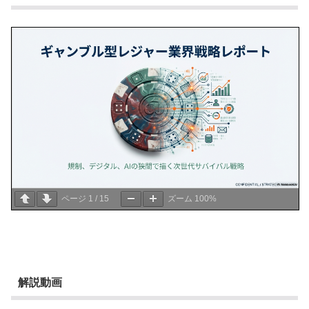
ページ
1
/
15
ズーム
100%
解説動画