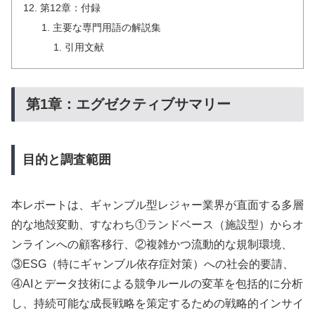
第12章：付録
主要な専門用語の解説集
引用文献
第1章：エグゼクティブサマリー
目的と調査範囲
本レポートは、ギャンブル型レジャー業界が直面する多層
的な地殻変動、すなわち①ランドベース（施設型）からオ
ンラインへの顧客移行、②複雑かつ流動的な規制環境、
③ESG（特にギャンブル依存症対策）への社会的要請、
④AIとデータ技術による競争ルールの変革を包括的に分析
し、持続可能な成長戦略を策定するための戦略的インサイ