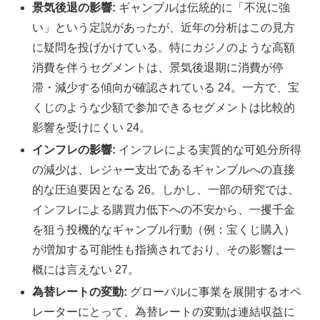
景気後退の影響:
ギャンブルは伝統的に「不況に強
い」という定説があったが、近年の分析はこの見方
に疑問を投げかけている。特にカジノのような高額
消費を伴うセグメントは、景気後退期に消費が停
滞・減少する傾向が確認されている 24。一方で、宝
くじのような少額で参加できるセグメントは比較的
影響を受けにくい 24。
インフレの影響:
インフレによる実質的な可処分所得
の減少は、レジャー支出であるギャンブルへの直接
的な圧迫要因となる 26。しかし、一部の研究では、
インフレによる購買力低下への不安から、一攫千金
を狙う投機的なギャンブル行動（例：宝くじ購入）
が増加する可能性も指摘されており、その影響は一
概には言えない 27。
為替レートの変動:
グローバルに事業を展開するオペ
レーターにとって、為替レートの変動は連結収益に