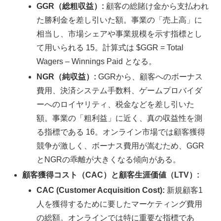
GGR（総粗収益）:
顧客の総賭け金から支払われ
た勝利金を差し引いた額。事業の「売上高」に
相当し、市場シェアや事業規模を示す指標とし
て用いられる 15。計算式は $GGR = Total
Wagers – Winnings Paid となる。
NGR（純収益）:
GGRから、顧客へのボーナス
費用、決済システム手数料、ゲームプロバイダ
ーへのロイヤリティ、税金などを差し引いた
額。事業の「粗利益」に近く、真の収益性を測
る指標である 16。オンライン市場では顧客獲得
競争が激しく、ボーナス費用が嵩むため、GGR
とNGRの乖離が大きくなる傾向がある。
顧客獲得コスト（CAC）と顧客生涯価値（LTV）:
CAC (Customer Acquisition Cost):
新規顧客1
人を獲得するために要したマーケティング費用
の総額。オンラインでは特に重要な指標であ