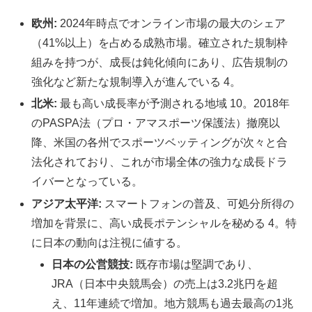
欧州:
2024年時点でオンライン市場の最大のシェア
（41%以上）を占める成熟市場。確立された規制枠
組みを持つが、成長は鈍化傾向にあり、広告規制の
強化など新たな規制導入が進んでいる 4。
北米:
最も高い成長率が予測される地域 10。2018年
のPASPA法（プロ・アマスポーツ保護法）撤廃以
降、米国の各州でスポーツベッティングが次々と合
法化されており、これが市場全体の強力な成長ドラ
イバーとなっている。
アジア太平洋:
スマートフォンの普及、可処分所得の
増加を背景に、高い成長ポテンシャルを秘める 4。特
に日本の動向は注視に値する。
日本の公営競技:
既存市場は堅調であり、
JRA（日本中央競馬会）の売上は3.2兆円を超
え、11年連続で増加。地方競馬も過去最高の1兆