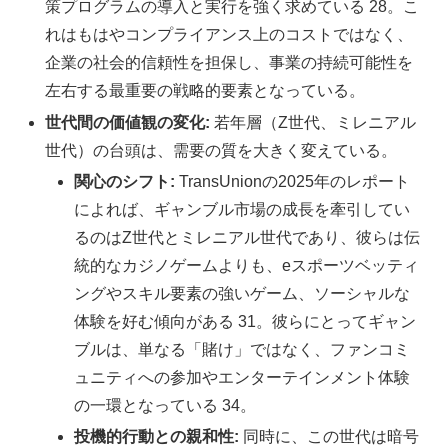
策プログラムの導入と実行を強く求めている 28。こ
れはもはやコンプライアンス上のコストではなく、
企業の社会的信頼性を担保し、事業の持続可能性を
左右する最重要の戦略的要素となっている。
世代間の価値観の変化:
若年層（Z世代、ミレニアル
世代）の台頭は、需要の質を大きく変えている。
関心のシフト:
TransUnionの2025年のレポート
によれば、ギャンブル市場の成長を牽引してい
るのはZ世代とミレニアル世代であり、彼らは伝
統的なカジノゲームよりも、eスポーツベッティ
ングやスキル要素の強いゲーム、ソーシャルな
体験を好む傾向がある 31。彼らにとってギャン
ブルは、単なる「賭け」ではなく、ファンコミ
ュニティへの参加やエンターテインメント体験
の一環となっている 34。
投機的行動との親和性:
同時に、この世代は暗号