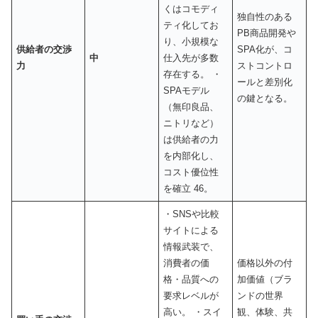
くはコモディ
独自性のある
ティ化してお
PB商品開発や
り、小規模な
供給者の交渉
SPA化が、コ
中
仕入先が多数
力
ストコントロ
存在する。 ・
ールと差別化
SPAモデル
の鍵となる。
（無印良品、
ニトリなど）
は供給者の力
を内部化し、
コスト優位性
を確立 46。
・SNSや比較
サイトによる
情報武装で、
消費者の価
価格以外の付
格・品質への
加価値（ブラ
要求レベルが
ンドの世界
高い。 ・スイ
観、体験、共