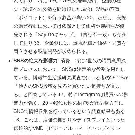
れており、特に10代・20代の若年層は、企業の社
会・環境への姿勢を問題視した場合に製品の不買
（ボイコット）を行う割合が高い 20。ただし、実際
の購買行動においては依然として価格や機能性が優
先される「Say-Doギャップ」（言行不一致）も存在
しており 33、企業側には、環境配慮と価格・品質を
両立させる製品開発が求められる。
SNSの絶大な影響力:
消費、特にZ世代の購買意思決
定プロセスにおいて、SNSは決定的な役割を果たし
ている。博報堂生活総研の調査では、若者の59.1%が
「他人のSNS投稿を見ると買いたい気持ちが高ま
る」と回答している 17。特にInstagramは購買への影
響力が強く、20～40代女性の約7割が商品購入前に
SNSで情報収集を行っているという調査結果もある
18。これは、店舗の棚割りやディスプレイといった
伝統的なVMD（ビジュアル・マーチャンダイジン