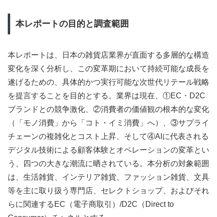
本レポートの目的と調査範囲
本レポートは、日本の雑貨店業界が直面する多層的な構造
変化を深く分析し、この変革期において持続可能な成長を
遂げるための、具体的かつ実行可能な次世代リテール戦略
を提言することを目的とする。業界は現在、①EC・D2C
ブランドとの競争激化、②消費者の価値観の根本的な変化
（「モノ消費」から「コト・イミ消費」へ）、③サプライ
チェーンの複雑化とコスト上昇、そして④AIに代表される
デジタル技術による顧客体験とオペレーションの変革とい
う、四つの大きな潮流に晒されている。本分析の対象範囲
は、生活雑貨、インテリア雑貨、ファッション雑貨、文具
等を主に取り扱う専門店、セレクトショップ、およびそれ
らに関連するEC（電子商取引）/D2C（Direct to