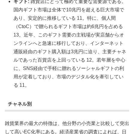
ギフト:
雑貨店にとって極めて重要な需要源である。
国内ギフト市場は全体で10兆円を超える巨大市場で
あり、安定的に推移している 11。特に、個人間
（CtoC）で贈られるギフト市場は約6兆円を占める
13。近年、このギフト需要の主戦場が実店舗からオ
ンラインへと急速に移行しており、インターネット
通販経由のギフト購入額は3兆円に迫り、主要チャネ
ルであった百貨店を上回っている 12。若年層を中心
に、SNS経由で手軽に贈れるソーシャルギフトの利
用が定着しており、市場のデジタル化を牽引してい
る 11。
チャネル別
雑貨業界の最大の特徴は、他分野の小売業と比較して突出
して高いEC化率にある。経済産業省の調査によれば、日