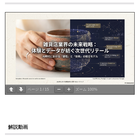
ページ
1
/
15
ズーム
100%
解説動画