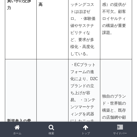
買い手の交渉
高
ッチングコス
感）の提供が
力
トはほぼゼ
不可欠。顧客
ロ。 ・体験価
ロイヤルティ
値やサステナ
の構築が重要
ビリティな
課題。
ど、要求が多
様化・高度化
している。
・ECプラット
フォームの進
化により、D2C
ブランドの立
ち上げが容
独自のブラン
易。 ・コンテ
ド・世界観の
ンツマーケテ
構築と、既存
ィングを武器
の店舗網や顧
新規参入の脅
にしたニッチ
高
客基盤を活か
威
プレイヤー
したOMO戦略
ホーム
検索
トップ
サイドバー
（例：北欧、