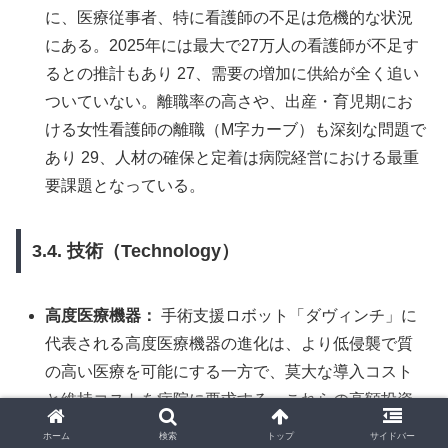
に、医療従事者、特に看護師の不足は危機的な状況
にある。2025年には最大で27万人の看護師が不足す
るとの推計もあり 27、需要の増加に供給が全く追い
ついていない。離職率の高さや、出産・育児期にお
ける女性看護師の離職（M字カーブ）も深刻な問題で
あり 29、人材の確保と定着は病院経営における最重
要課題となっている。
3.4. 技術（Technology）
高度医療機器：
手術支援ロボット「ダヴィンチ」に
代表される高度医療機器の進化は、より低侵襲で質
の高い医療を可能にする一方で、莫大な導入コスト
と維持コストを病院に要求する。これらの高額投資
は、病院の専門性やブランド価値を高める一方、経
ホーム
検索
トップ
サイドバー