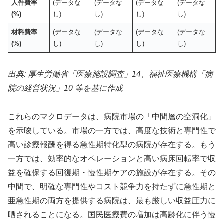
人件費率
(データな
(データな
(データな
(データな
(%)
し)
し)
し)
し)
材料費率
(データな
(データな
(データな
(データな
(%)
し)
し)
し)
し)
出典: 厚生労働省「医療施設調査」14、福祉医療機構「病
院の経営状況」10 等を基に作成
これらのマクロデータは、病院市場の「中間層の空洞化」
を示唆している。市場の一方では、高度な技術と専門性で
高い診療報酬を得る急性期特化型の病院が存在する。もう
一方では、効率的なオペレーションと高い病床回転率で収
益を確保する回復期・慢性期ケアの施設が存在する。その
中間で、明確な専門性やコスト競争力を持たずに急性期と
亜急性期の両方を提供する病院は、最も厳しい収益圧力に
晒されることになる。国民医療費の増加は高齢化に伴う慢