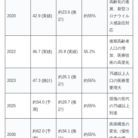
高齢化の進
展、新型コ
約23.6 (推
2020
42.9 (実績)
約55%
ロナウイル
計)
ス感染症対
応
後期高齢者
人口の増
2022
46.7 (実績)
25.8 (実績)
55.2%
加、医療技
術の高度化
75歳以上人
約26.1 (推
2023
47.3 (推計)
約55%
口の医療需
計)
要増大
団塊の世代
約54.0 (予
約29.7 (推
2025
約55%
の75歳以上
測)
計)
到達
疾病構造の
約62.0 (予
約34.1 (推
変化（慢性
2030
約55%