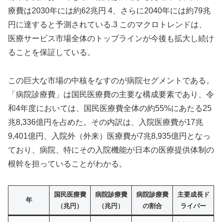
療費は2030年には約62兆円 4、さらに2040年には約79兆
円に達すると予測されている.3 このマクロトレンドは、
医療サービス市場全体のトップラインが今後も拡大し続け
ることを保証している。
この巨大な市場の中核をなすのが病院セグメントである。
「病院診療費」は国民医療費の主要な構成要素であり、令
和4年度においては、国民医療費全体の約55%にあたる25
兆8,336億円を占めた。その内訳は、入院医療費が17兆
9,401億円、入院外（外来）医療費が7兆8,935億円となっ
ており、病院、特にその入院機能が日本の医療提供体制の
根幹を担っていることがわかる。
国民医療費
病院診療費
病院診療費
主要成長ド
年
（兆円）
（兆円）
の割合
ライバー