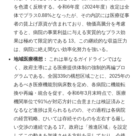
を色濃く反映する。令和6年度（2024年度）改定は全
体でプラス0.88%となったが、その内訳には医療従事
者の賃上げ原資が含まれており、物価高騰分を考慮
すると、病院の事業利益に与える実質的なプラス効
果は極めて限定的である 13。この継続的な収益圧力
は、病院に絶え間ない効率化努力を強いる。
地域医療構想：
これは単なるガイドラインではな
く、政府主導による医療提供体制の強制的再編プロ
グラムである。全国339の構想区域ごとに、2025年の
あるべき医療機能別病床数を定め、各病院に機能転
換や再編・統合を促す。令和6年3月末時点で、医療
機関単位で91%が対応方針に合意または検証済みと
なるなど進捗は見られるものの、その過程は各病院
の経営戦略、ひいては存続そのものを左右する厳し
い交渉の連続である 17。政府は「推進区域」を設定
してこの動きを加速させる方針を示しており、今後