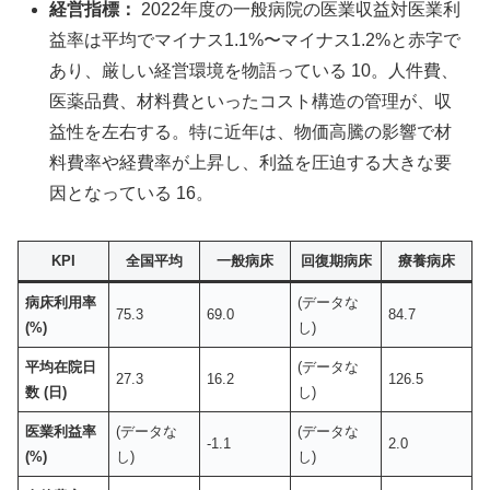
経営指標：
2022年度の一般病院の医業収益対医業利
益率は平均でマイナス1.1%〜マイナス1.2%と赤字で
あり、厳しい経営環境を物語っている 10。人件費、
医薬品費、材料費といったコスト構造の管理が、収
益性を左右する。特に近年は、物価高騰の影響で材
料費率や経費率が上昇し、利益を圧迫する大きな要
因となっている 16。
KPI
全国平均
一般病床
回復期病床
療養病床
病床利用率
(データな
75.3
69.0
84.7
(%)
し)
平均在院日
(データな
27.3
16.2
126.5
数 (日)
し)
医業利益率
(データな
(データな
-1.1
2.0
(%)
し)
し)