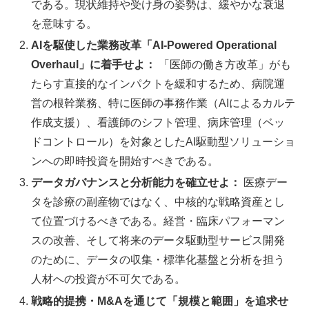
である。現状維持や受け身の姿勢は、緩やかな衰退
を意味する。
AIを駆使した業務改革「AI-Powered Operational
Overhaul」に着手せよ：
「医師の働き方改革」がも
たらす直接的なインパクトを緩和するため、病院運
営の根幹業務、特に医師の事務作業（AIによるカルテ
作成支援）、看護師のシフト管理、病床管理（ベッ
ドコントロール）を対象としたAI駆動型ソリューショ
ンへの即時投資を開始すべきである。
データガバナンスと分析能力を確立せよ：
医療デー
タを診療の副産物ではなく、中核的な戦略資産とし
て位置づけるべきである。経営・臨床パフォーマン
スの改善、そして将来のデータ駆動型サービス開発
のために、データの収集・標準化基盤と分析を担う
人材への投資が不可欠である。
戦略的提携・M&Aを通じて「規模と範囲」を追求せ