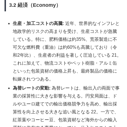
3.2 経済（Economy）
生産・加工コストの高騰:
近年、世界的なインフレと
地政学的リスクの高まりを受け、生産コストが急騰
している。特に、肥料価格は約35%、荒茶製造に不
可欠な燃料費（重油）は約60%も高騰しており（令
和2年比）、生産者の利益を著しく圧迫している 21。
これに加えて、物流コストやペット樹脂・アルミ缶
といった包装資材の価格上昇も、最終製品の価格に
転嫁されつつある。
為替レートの変動:
為替レートは、輸出入の両面で事
業の採算性に大きな影響を与える。円安局面は、ド
ルやユーロ建てでの輸出価格競争力を高め、輸出採
算性を向上させる大きな追い風となる 22。一方で、
紅茶葉やコーヒー豆、包装資材など海外からの輸入