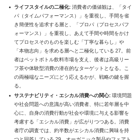
ライフスタイルの二極化:
消費者の価値観は、「タイ
パ（タイムパフォーマンス）」を重視し、手間を省
き簡便性を追求する層と、「プロパ（プロセスパフ
ォーマンス）」を重視し、あえて手間や時間をかけ
てプロセスそのものを楽しむ「丁寧な暮らし」や
「本物志向」を求める層へと二極化している 27。前
者はペットボトル飲料市場を支え、後者は高級リー
フ茶や体験型消費の潜在的なターゲットとなる。こ
の両極端なニーズにどう応えるかが、戦略の鍵を握
る。
サステナビリティ・エシカル消費への関心:
環境問題
や社会問題への意識が高い消費者、特に若年層を中
心に、自身の消費行動が社会や環境に与える影響を
考慮する「エシカル消費」が広がりつつある。消費
者庁の調査では、約半数がエシカル消費に興味を持
つと回答している 29。オーガニック製品やフェアト