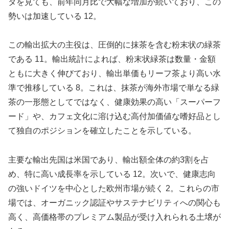
タを見ても、前年同月比で大幅な増加が続いており、この
勢いは加速している 12。
この輸出拡大の主役は、圧倒的に抹茶を含む粉末状の緑茶
である 11。輸出統計によれば、粉末状緑茶は数量・金額
ともに大きく伸びており、輸出単価もリーフ茶より高い水
準で推移している 8。これは、抹茶が海外市場で単なる緑
茶の一形態としてではなく、健康効果の高い「スーパーフ
ード」や、カフェ文化に溶け込む高付加価値な嗜好品とし
て独自のポジションを確立したことを示している。
主要な輸出先国は米国であり、輸出額全体の約3割を占
め、特に高い成長率を示している 12。次いで、健康志向
の強いドイツを中心とした欧州市場が続く 2。これらの市
場では、オーガニック認証やサステナビリティへの関心も
高く、高価格帯のプレミアム製品が受け入れられる土壌が