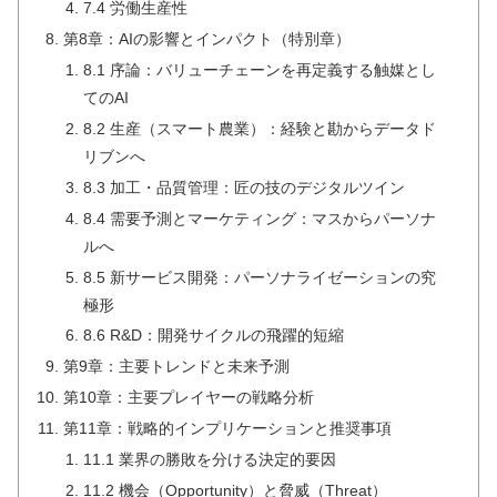
7.4 労働生産性
第8章：AIの影響とインパクト（特別章）
8.1 序論：バリューチェーンを再定義する触媒とし
てのAI
8.2 生産（スマート農業）：経験と勘からデータド
リブンへ
8.3 加工・品質管理：匠の技のデジタルツイン
8.4 需要予測とマーケティング：マスからパーソナ
ルへ
8.5 新サービス開発：パーソナライゼーションの究
極形
8.6 R&D：開発サイクルの飛躍的短縮
第9章：主要トレンドと未来予測
第10章：主要プレイヤーの戦略分析
第11章：戦略的インプリケーションと推奨事項
11.1 業界の勝敗を分ける決定的要因
11.2 機会（Opportunity）と脅威（Threat）