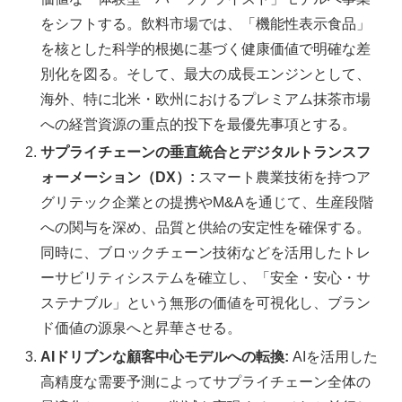
をシフトする。飲料市場では、「機能性表示食品」
を核とした科学的根拠に基づく健康価値で明確な差
別化を図る。そして、最大の成長エンジンとして、
海外、特に北米・欧州におけるプレミアム抹茶市場
への経営資源の重点的投下を最優先事項とする。
サプライチェーンの垂直統合とデジタルトランスフ
ォーメーション（DX）:
スマート農業技術を持つア
グリテック企業との提携やM&Aを通じて、生産段階
への関与を深め、品質と供給の安定性を確保する。
同時に、ブロックチェーン技術などを活用したトレ
ーサビリティシステムを確立し、「安全・安心・サ
ステナブル」という無形の価値を可視化し、ブラン
ド価値の源泉へと昇華させる。
AIドリブンな顧客中心モデルへの転換:
AIを活用した
高精度な需要予測によってサプライチェーン全体の