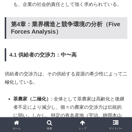
も、企業の社会的責任として強く求められている。
第4章：業界構造と競争環境の分析（Five
Forces Analysis）
4.1 供給者の交渉力：中〜高
供給者の交渉力は、その供給する資源の希少性によって二
極化している。
茶農家（二極化）:
全体として茶農家は高齢化と後継
者不足により減少し、個々の農家の交渉力は伝統的
に弱い。しかし、特定の有名産地（宇治、静岡本山
など）や、手間のかかる有機JAS認証を取得した高品
ホーム
検索
トップ
サイドバー
質な茶葉を安定的に供給できる生産者は希少性が高