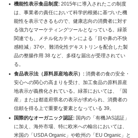
機能性表示食品制度:
2015年に導入されたこの制度
は、事業者の責任において科学的根拠に基づいた機
能性を表示できるもので、健康志向の消費者に対す
る強力なマーケティングツールとなっている。緑茶
関連でも、メチル化カテキンによる「目や鼻の不快
感軽減」37や、難消化性デキストリンを配合した製
品の整腸作用 38 など、多様な届出が受理されてい
る。
食品表示法（原料原産地表示）:
消費者の食の安全・
安心への関心の高まりを受け、加工食品の原料原産
地表示が義務化されている。緑茶においては、「国
産」または都道府県名の表示が求められ、消費者の
信頼を得る上で重要な要素となっている 39。
国際的なオーガニック認証:
国内の「有機JAS認証」
に加え、海外市場、特に欧米への輸出においては、
米国の「USDA Organic」や欧州の「EU Organic」と