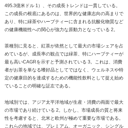
495.3億米ドル 1）、その成長トレンドは一貫している。
この成長の根底にあるのは、世界的な健康志向の高まりで
あり、特に緑茶やハーブティーに含まれる抗酸化物質など
の健康機能性への関心が強力な原動力となっている 2。
茶種別に見ると、紅茶が依然として最大の市場シェアを占
めているが、成長率の観点では緑茶、特にハーブティーが
最も高いCAGRを示すと予測されている 3。これは、消費
者がお茶を単なる嗜好品としてではなく、ウェルネスや特
定の健康目的を達成するための機能性飲料として捉え始め
ていることの明確な証左である。
地域別では、アジア太平洋地域が生産・消費の両面で最大
の市場であり続けている 2。しかし、市場成長の質と将来
性を考慮すると、北米と欧州が極めて重要な市場である。
これらの地域では、プレミアム、オーガニック、シングル