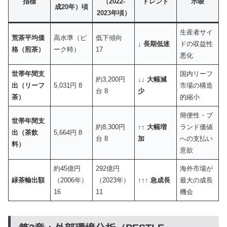
指標
（2022-
トレンド
示唆
成20年）頃
2023年頃）
生産者サイ
荒茶平均価
高水準（ピ
低下傾向
↓ 長期低迷
ドの収益性
格（煎茶）
ーク時）
17
悪化
世帯年間支
国内リーフ
約3,200円
↓↓ 大幅減
出（リーフ
5,031円 8
市場の構造
台 8
少
茶）
的縮小
簡便性・ブ
世帯年間支
約8,300円
↑↑ 大幅増
ランド価値
出（茶飲
5,664円 8
台 8
加
への支払い
料）
意欲
約45億円
292億円
海外市場が
緑茶輸出額
（2006年）
（2023年）
↑↑↑ 急成長
最大の成長
16
11
機会