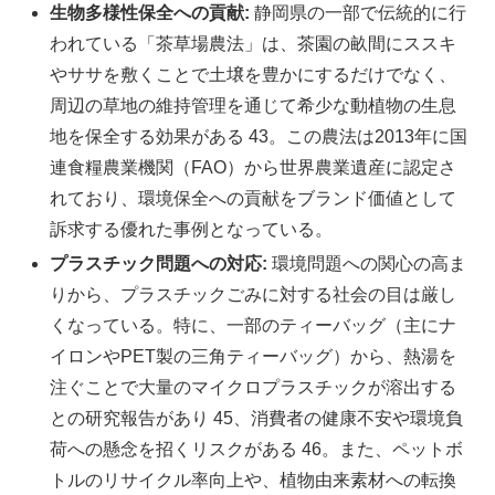
生物多様性保全への貢献:
静岡県の一部で伝統的に行
われている「茶草場農法」は、茶園の畝間にススキ
やササを敷くことで土壌を豊かにするだけでなく、
周辺の草地の維持管理を通じて希少な動植物の生息
地を保全する効果がある 43。この農法は2013年に国
連食糧農業機関（FAO）から世界農業遺産に認定さ
れており、環境保全への貢献をブランド価値として
訴求する優れた事例となっている。
プラスチック問題への対応:
環境問題への関心の高ま
りから、プラスチックごみに対する社会の目は厳し
くなっている。特に、一部のティーバッグ（主にナ
イロンやPET製の三角ティーバッグ）から、熱湯を
注ぐことで大量のマイクロプラスチックが溶出する
との研究報告があり 45、消費者の健康不安や環境負
荷への懸念を招くリスクがある 46。また、ペットボ
トルのリサイクル率向上や、植物由来素材への転換