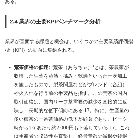
ある。
2.4 業界の主要KPIベンチマーク分析
業界が直面する課題と機会は、いくつかの主要業績評価指
標（KPI）の動向に集約される。
荒茶価格の低迷:
*荒茶（あらちゃ）*とは、茶農家が
収穫した生葉を蒸熱・揉み・乾燥といった一次加工
を施したもので、製茶問屋などがブレンド（合組）
や火入れを行う前の半製品を指す。この荒茶の国内
取引価格は、国内リーフ茶需要の減少を直接的に反
映し、長期的な低下傾向にある 17。特に、生産量の
多い煎茶の一番茶価格の低下が顕著であり、ピーク
時から1kgあたり約2,000円も下落している 17。これ
は生産者の収益性を直撃し、経営意欲の減退や後継