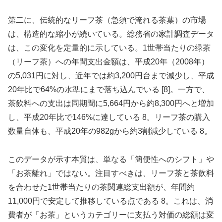
第二に、伝統的なリーフ茶（急須で淹れる茶葉）の市場
は、構造的な縮小が続いている。総務省の家計調査データ
は、この変化を定量的に示している。1世帯当たりの緑茶
（リーフ茶）への年間支出金額は、平成20年（2008年）
の5,031円に対し、近年では約3,200円台まで減少し、平成
20年比で64%の水準にまで落ち込んでいる [8]。一方で、
茶飲料への支出は同期間に5,664円から約8,300円へと増加
し、平成20年比で146%に達している 8。リーフ茶の購入
数量自体も、平成20年の982gから約3割減少している 8。
このデータが示す本質は、単なる「簡便性へのシフト」や
「お茶離れ」ではない。注目すべきは、リーフ茶と茶飲料
を合わせた1世帯当たりの茶関連総支出額が、年間約
11,000円で安定して推移している点である 8。これは、消
費者が「お茶」というカテゴリーに支払う対価の総額は変