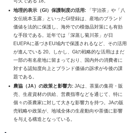
可欠である 18。
地理的表示（GI）保護制度の活用:
「宇治茶」や「八
女伝統本玉露」といったGI登録は、産地のブランド
価値を法的に保護し、海外での模倣品対策にも有効
な手段である。近年では「深蒸し菊川茶」が日
EUEPAに基づきEU域内で保護されるなど、その活用
が進んでいる 20。しかし、GIの戦略的な活用はまだ
一部の有名産地に留まっており、国内外の消費者に
対する認知度向上とブランド価値の訴求が今後の課
題である。
農協（JA）の政策と影響力:
JAは、茶葉の集荷・販
売、生産資材の供給、営農指導などを通じて、特に
個々の茶農家に対して大きな影響力を持つ。JAの販
売戦略や政策が、地域全体の生産動向や茶価に影響
を与える構造となっている。