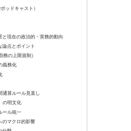
ifyポッドキャスト）
背景と現在の政治的・実務的動向
主な論点とポイント
連続勤務の上限規制）
ルの義務化
化
時間通算ルール見直し
利」の明文化
算ルール統一
気へのマクロ的影響
や分野