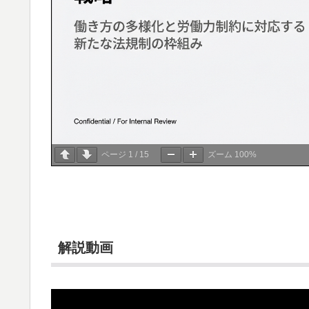
ページ
1
/
15
ズーム
100%
解説動画