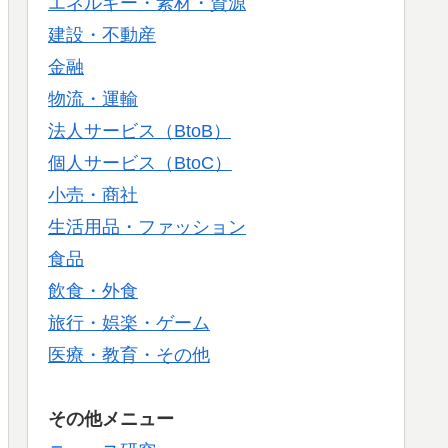
エネルギー・素材・資源
建設・不動産
金融
物流・運輸
法人サービス（BtoB）
個人サービス（BtoC）
小売・商社
生活用品・ファッション
食品
飲食・外食
旅行・娯楽・ゲーム
医療・教育・その他
その他メニュー