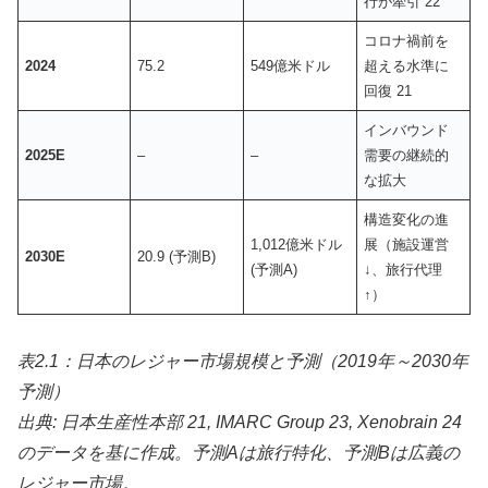
行が牽引 22
コロナ禍前を
2024
75.2
549億米ドル
超える水準に
回復 21
インバウンド
2025E
–
–
需要の継続的
な拡大
構造変化の進
1,012億米ドル
展（施設運営
2030E
20.9 (予測B)
(予測A)
↓、旅行代理
↑）
表2.1：日本のレジャー市場規模と予測（2019年～2030年
予測）
出典: 日本生産性本部 21, IMARC Group 23, Xenobrain 24
のデータを基に作成。予測Aは旅行特化、予測Bは広義の
レジャー市場。