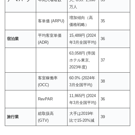
万人
増加傾向（高
客単価 (ARPU)
35
価格戦略）
平均客室単価
15,489円 (2024
宿泊業
36
(ADR)
年3月全国平均)
63,058円 (帝国
ホテル東京,
37
2023年度)
客室稼働率
60.0% (2024年
38
(OCC)
3月全国平均)
11,865円 (2024
RevPAR
36
年3月全国平均)
総取扱高
大手は2019年
旅行業
39
(GTV)
比で15-20%減