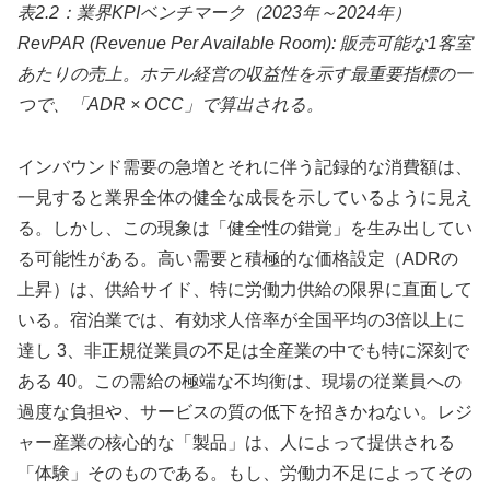
表2.2：業界KPIベンチマーク（2023年～2024年）
RevPAR (Revenue Per Available Room): 販売可能な1客室
あたりの売上。ホテル経営の収益性を示す最重要指標の一
つで、「ADR × OCC」で算出される。
インバウンド需要の急増とそれに伴う記録的な消費額は、
一見すると業界全体の健全な成長を示しているように見え
る。しかし、この現象は「健全性の錯覚」を生み出してい
る可能性がある。高い需要と積極的な価格設定（ADRの
上昇）は、供給サイド、特に労働力供給の限界に直面して
いる。宿泊業では、有効求人倍率が全国平均の3倍以上に
達し 3、非正規従業員の不足は全産業の中でも特に深刻で
ある 40。この需給の極端な不均衡は、現場の従業員への
過度な負担や、サービスの質の低下を招きかねない。レジ
ャー産業の核心的な「製品」は、人によって提供される
「体験」そのものである。もし、労働力不足によってその