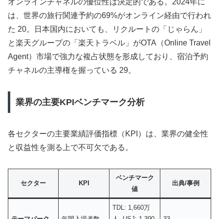
オンラインチャネルの優位性は決定的である。2024年に
は、世界の旅行関連予約の69%がオンライン経由で行われ
た 20。日本国内においても、リクルートの「じゃらん」
と楽天グループの「楽天トラベル」がOTA（Online Travel
Agent）市場で強力な複占状態を形成しており、宿泊予約
チャネルの主導権を握っている 29。
業界の主要KPIベンチマーク分析
各セクターの主要業績評価指標（KPI）は、業界の健全性
と収益性を測る上で不可欠である。
ベンチマーク
セクター
KPI
出典/事例
値
TDL: 1,660万
テーマパーク
年間入場者数
人, USJ: 1,390
33