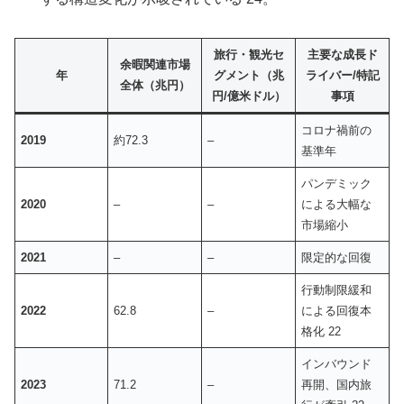
旅行・観光セ
主要な成長ド
余暇関連市場
年
グメント（兆
ライバー/特記
全体（兆円）
円/億米ドル）
事項
コロナ禍前の
2019
約72.3
–
基準年
パンデミック
2020
–
–
による大幅な
市場縮小
2021
–
–
限定的な回復
行動制限緩和
2022
62.8
–
による回復本
格化 22
インバウンド
2023
71.2
–
再開、国内旅