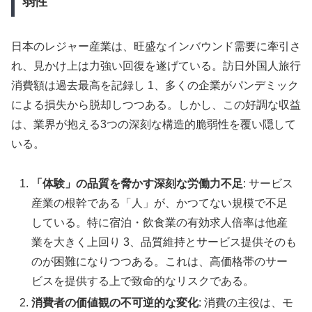
弱性
日本のレジャー産業は、旺盛なインバウンド需要に牽引さ
れ、見かけ上は力強い回復を遂げている。訪日外国人旅行
消費額は過去最高を記録し 1、多くの企業がパンデミック
による損失から脱却しつつある。しかし、この好調な収益
は、業界が抱える3つの深刻な構造的脆弱性を覆い隠して
いる。
「体験」の品質を脅かす深刻な労働力不足
: サービス
産業の根幹である「人」が、かつてない規模で不足
している。特に宿泊・飲食業の有効求人倍率は他産
業を大きく上回り 3、品質維持とサービス提供そのも
のが困難になりつつある。これは、高価格帯のサー
ビスを提供する上で致命的なリスクである。
消費者の価値観の不可逆的な変化
: 消費の主役は、モ