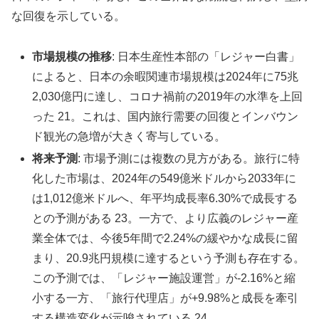
な回復を示している。
市場規模の推移
: 日本生産性本部の「レジャー白書」
によると、日本の余暇関連市場規模は2024年に75兆
2,030億円に達し、コロナ禍前の2019年の水準を上回
った 21。これは、国内旅行需要の回復とインバウン
ド観光の急増が大きく寄与している。
将来予測
: 市場予測には複数の見方がある。旅行に特
化した市場は、2024年の549億米ドルから2033年に
は1,012億米ドルへ、年平均成長率6.30%で成長する
との予測がある 23。一方で、より広義のレジャー産
業全体では、今後5年間で2.24%の緩やかな成長に留
まり、20.9兆円規模に達するという予測も存在する。
この予測では、「レジャー施設運営」が-2.16%と縮
小する一方、「旅行代理店」が+9.98%と成長を牽引
する構造変化が示唆されている 24。