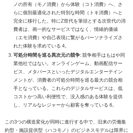
ノの所有（モノ消費）から体験（コト消費）へ、さ
らに個別最適化された特別な時間（トキ消費）へと
完全に移行した。特にZ世代を筆頭とする次世代の消
費者は、画一的なサービスではなく、情緒的価値
（エモ消費）や自己表現に繋がるパーソナライズさ
れた体験を求めている 4。
可処分時間を巡る異次元の競争
: 競争相手はもはや同
業他社ではない。オンラインゲーム、動画配信サー
ビス、メタバースといったデジタルエンターテイン
メントが、消費者の可処分時間を巡る最大の競合相
手となっている。これらのデジタルサービスは、低
コストかつ高い利便性で、没入感のある体験を提供
し、リアルなレジャーから顧客を奪っている 6。
この3つの構造変化が同時に進行する中で、旧来の労働集
約型・施設提供型（ハコモノ）のビジネスモデルは限界に