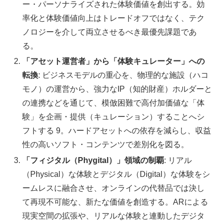
ー・パーソナライズされた体験価値を創出する。効
率化と体験価値向上はトレードオフではなく、テク
ノロジーを介して両立させるべき最優先課題であ
る。
「アセット運営者」から「体験キュレーター」への
転換
: ビジネスモデルの重心を、物理的な施設（ハコ
モノ）の運営から、強力なIP（知的財産）ホルダーと
の連携などを通じて、模倣困難で高付加価値な「体
験」を企画・提供（キュレーション）することへシ
フトする 9。ハードアセットへの依存を減らし、収益
性の高いソフト・コンテンツで差別化を図る。
「フィジタル（Phygital）」領域の制覇
: リアル
（Physical）な体験とデジタル（Digital）な体験をシ
ームレスに融合させ、オンラインの代替品では決し
て再現不可能な、新たな価値を創造する。ARによる
現実空間の拡張や、リアルな体験と連動したデジタ