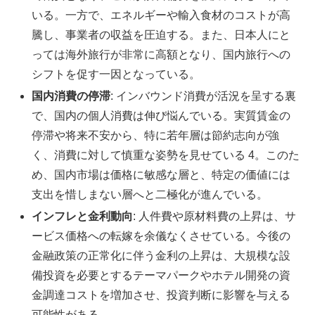
いる。一方で、エネルギーや輸入食材のコストが高
騰し、事業者の収益を圧迫する。また、日本人にと
っては海外旅行が非常に高額となり、国内旅行への
シフトを促す一因となっている。
国内消費の停滞
: インバウンド消費が活況を呈する裏
で、国内の個人消費は伸び悩んでいる。実質賃金の
停滞や将来不安から、特に若年層は節約志向が強
く、消費に対して慎重な姿勢を見せている 4。このた
め、国内市場は価格に敏感な層と、特定の価値には
支出を惜しまない層へと二極化が進んでいる。
インフレと金利動向
: 人件費や原材料費の上昇は、サ
ービス価格への転嫁を余儀なくさせている。今後の
金融政策の正常化に伴う金利の上昇は、大規模な設
備投資を必要とするテーマパークやホテル開発の資
金調達コストを増加させ、投資判断に影響を与える
可能性がある。