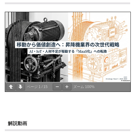
ページ
1
/
15
ズーム
100%
解説動画