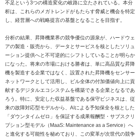
不足という3つの構造変化の岐路に立たされている。本分
析は、これらのメガトレンドがもたらす脅威と機会を特定
し、経営層への戦略提言の基盤となることを目指す。
分析の結果、昇降機業界の競争優位の源泉が、ハードウェ
アの製造・販売から、データとサービスを核としたソリュ
ーション提供へと不可逆的にシフトしていることが明らか
になった。将来の市場における勝者は、単に高品質な昇降
機を製造する企業ではなく、設置された昇降機をセンサー
ネットワークとして活用し、ビル全体の付加価値向上に貢
献するデジタルエコシステムを構築できる企業となるであ
ろう。特に、安定した収益基盤である保守ビジネスは、従
来の故障対応型モデルから、AIによる予知保全を核とした
「ダウンタイムゼロ」を保証する成果報酬型・サブスクリ
プション型モデル（MaaS: Maintenance as a Service）へ
と進化する可能性を秘めており、この変革が次世代の競争