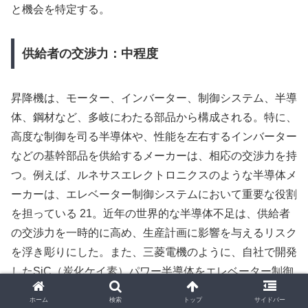
と機会を特定する。
供給者の交渉力：中程度
昇降機は、モーター、インバーター、制御システム、半導
体、鋼材など、多岐にわたる部品から構成される。特に、
高度な制御を司る半導体や、性能を左右するインバーター
などの基幹部品を供給するメーカーは、相応の交渉力を持
つ。例えば、ルネサスエレクトロニクスのような半導体メ
ーカーは、エレベーター制御システムにおいて重要な役割
を担っている 21。近年の世界的な半導体不足は、供給者
の交渉力を一時的に高め、生産計画に影響を与えるリスク
を浮き彫りにした。また、三菱電機のように、自社で開発
したSiC（炭化ケイ素）パワー半導体をエレベーター制御
装置に適用する動きもあり、これは基幹部品の内製化によ
ホーム
検索
トップ
サイドバー