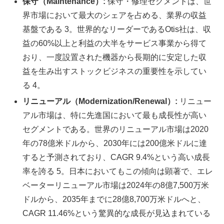
保守（Maintenance）:
保守・修理セグメントは、世
界市場において最大のシェアを占める、業界の収益
基盤である 3。世界的なリーダーであるOtis社は、収
益の60%以上と利益の大半をサービス事業から得て
おり、一度設置された機器から長期的に安定した収
益を生み出すストックビジネスの重要性を示してい
る 4。
リニューアル（Modernization/Renewal）:
リニュー
アル市場は、特に先進国において最も成長性が高い
セグメントである。世界のリニューアル市場は2020
年の78億米ドルから、2030年には200億米ドルに達
すると予測されており、CAGR 9.4%という高い成長
率を誇る 5。日本においてもこの傾向は顕著で、エレ
ベーターリニューアル市場は2024年の8億7,500万米
ドルから、2035年までに28億8,700万米ドルへと、
CAGR 11.46%という驚異的な成長が見込まれている