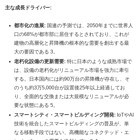
主な成長ドライバー:
都市化の進展:
国連の予測では、2050年までに世界人
口の68%が都市部に居住するとされており、これが
建物の高層化と昇降機の根本的な需要を創出する最
大の要因である 3。
老朽化設備の更新需要:
特に日本のような成熟市場で
は、設備の老朽化がリニューアル市場を強力に牽引
する。日本国内には約90万台の昇降機が存在し、そ
のうち約3万5,000台が設置後25年以上経過してお
り、全面的な交換または大規模なリニューアルが必
要な状態にある 5。
スマートシティ・スマートビルディング開発:
IoTやAI
技術を統合したスマートビルディングの普及が、単
なる移動手段ではない、高機能なコネクテッド・エ