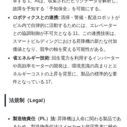
革する 1。AIは、収集されたビッグデータを解析し、
故障を予知する「予知保全」を可能にする。
ロボティクスとの連携:
清掃・警備・配送ロボットが
ビル内で自律的に活動するためには、エレベーター
との協調制御が不可欠となる 11。この連携技術は、
スマートビルディングにおける昇降機の新たな付加
価値となり、競争の軸を変える可能性がある。
省エネルギー技術:
回生電力を利用するインバーター
や高効率モーターの開発は、環境意識の高まりとエ
ネルギーコストの上昇を背景に、製品の標準的な要
件となっている 17。
法規制（Legal）
製造物責任（PL）法:
昇降機は人命に関わる製品であ
るため、製造物責任法はメーカーと保守業者に極め