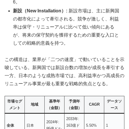
6。
新設（New Installation）:
新設市場は、主に新興国
の都市化によって牽引される。競争が激しく、利益
率は保守・リニューアルに比べて低い傾向にある
が、将来の保守契約を獲得するための重要な入口と
しての戦略的意義を持つ。
この構造は、業界が「二つの速度」で動いていることを示
唆している。新興国では新設台数の増加が成長を牽引する
一方、日本のような成熟市場では、高利益率かつ高成長の
リニューアル事業が最も重要な戦略的焦点となる。
市場セグ
基準年
予測年
データソ
地域
CAGR
メント
（金額）
（金額）
ース
2033年:
2024年:
全体
日本
163億ド
5.50%
1
95億ドル