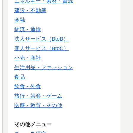
エネルギー・素材・資源
建設・不動産
金融
物流・運輸
法人サービス（BtoB）
個人サービス（BtoC）
小売・商社
生活用品・ファッション
食品
飲食・外食
旅行・娯楽・ゲーム
医療・教育・その他
その他メニュー