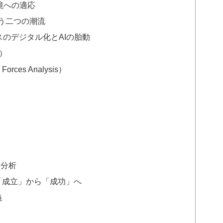
環境への適応
という二つの潮流
ロセスのデジタル化とAIの胎動
t）
es Analysis）
ム分析
「成立」から「成功」へ
義