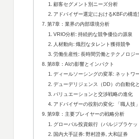
顧客セグメント別ニーズ分析
アドバイザー選定におけるKBFの構造
第7章：業界の内部環境分析
VRIO分析: 持続的な競争優位の源泉
人材動向: 熾烈なタレント獲得競争
労働生産性: 長時間労働とテクノロジ
第8章：AIの影響とインパクト
ディールソーシングの変革: ネットワ
デューデリジェンス（DD）の自動化
バリュエーションと交渉戦略の進化
アドバイザーの役割の変化: 「職人技
第9章：主要プレイヤーの戦略分析
グローバル投資銀行（バルジブラケット）: Goldma
国内大手証券: 野村證券, 大和証券