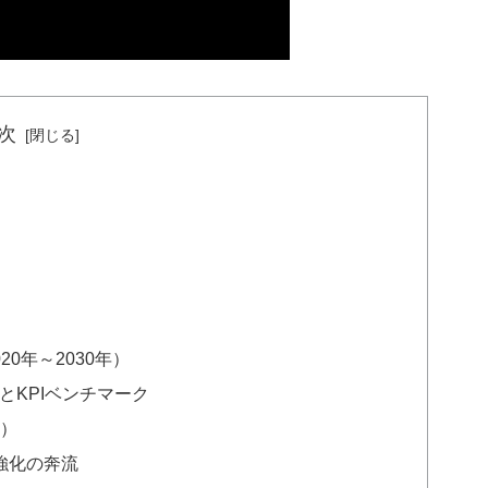
次
0年～2030年）
とKPIベンチマーク
s）
制強化の奔流