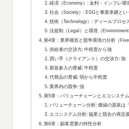
経済（Economy）: 金利・インフレ
社会（Society）: ESGと事業承継
技術（Technology）: ディールプ
法規制（Legal）と環境（Environmen
第4章：業界構造と競争環境の分析（Five Forc
供給者の交渉力: 中程度から強
買い手（クライアント）の交渉力: 強
新規参入の脅威: 中程度
代替品の脅威: 弱から中程度
業界内の競争: 強
第5章：バリューチェーンとエコシステ
バリューチェーン分析: 価値の源泉は
エコシステム分析: 協業と競合の再定
第6章：顧客需要の特性分析