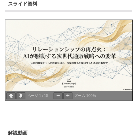
スライド資料
ページ
1
/
15
ズーム
100%
解説動画