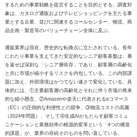
するための事業戦略を提言することを目的とする。調査対
象は、カタログ通販およびテレビショッピングを主たる事
業とする企業、並びに関連するコールセンター、物流、商
品企画・製造等のバリューチェーン全体に及ぶ。
通販業界は現在、歴史的な転換点に立たされている。長年
にわたり事業を支えてきた安定的なシニア顧客基盤は、裏
を返せば深刻な「シニア層依存」であり、顧客層の高齢化
と共に市場が縮小するリスクを内包している。この内部課
題に加え、外部環境はかつてない速さで変化している。具
体的には、①主要顧客層の高齢化とそれに伴う市場の将来
的な縮小懸念、②Amazonや楽天に代表されるeコマース
（EC）の圧倒的な利便性との競争、③物流コストの高騰
（2024年問題）、そして④生成AIがもたらす顧客コミュ
ニケーションと業務効率の根源的変革という「4つの構造
的課題」が、業界の存続そのものを問い直している。