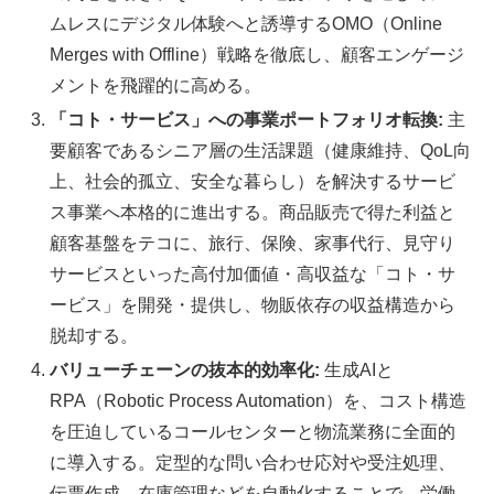
ムレスにデジタル体験へと誘導するOMO（Online
Merges with Offline）戦略を徹底し、顧客エンゲージ
メントを飛躍的に高める。
「コト・サービス」への事業ポートフォリオ転換:
主
要顧客であるシニア層の生活課題（健康維持、QoL向
上、社会的孤立、安全な暮らし）を解決するサービ
ス事業へ本格的に進出する。商品販売で得た利益と
顧客基盤をテコに、旅行、保険、家事代行、見守り
サービスといった高付加価値・高収益な「コト・サ
ービス」を開発・提供し、物販依存の収益構造から
脱却する。
バリューチェーンの抜本的効率化:
生成AIと
RPA（Robotic Process Automation）を、コスト構造
を圧迫しているコールセンターと物流業務に全面的
に導入する。定型的な問い合わせ応対や受注処理、
伝票作成、在庫管理などを自動化することで、労働