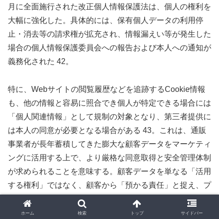
月に全面施行された改正個人情報保護法は、個人の権利を
大幅に強化した。具体的には、保有個人データの利用停
止・消去等の請求権が拡充され、情報漏えい等が発生した
場合の個人情報保護委員会への報告および本人への通知が
義務化された 42。
特に、Webサイトの閲覧履歴などを追跡するCookie情報
も、他の情報と容易に照合でき個人が特定できる場合には
「個人関連情報」として規制の対象となり、第三者提供に
は本人の同意が必要となる場合がある 43。これは、通販
事業者が長年蓄積してきた膨大な顧客データをマーケティ
ングに活用する上で、より厳格な同意取得と安全管理体制
が求められることを意味する。顧客データを単なる「活用
する権利」ではなく、顧客から「預かる責任」と捉え、プ
ライバシー保護を最優先する姿勢が、企業の信頼性を担保
する上で不可欠となる。
ホーム
検索
トップ
サイドバー