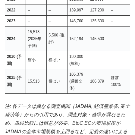
2022
–
–
139,997
127,200
–
2023
–
–
146,760
135,600
–
15,513
5,500 (推
2024
(2035年
152,194
145,500
–
計)
予測)
2030 (予
180,000
縮小
横ばい
–
–
測)
(概算)
186,379
2035 (予
ほぼ
15,513
横ばい
(通販全
186,379
測)
100%
体)
注: 各データは異なる調査機関（JADMA, 経済産業省, 富士
経済等）からの引用であり、調査対象・基準が異なるた
め、単純比較には留意が必要。BtoC ECの市場規模が
JADMAの全体市場規模を上回るなど、定義の違いによる