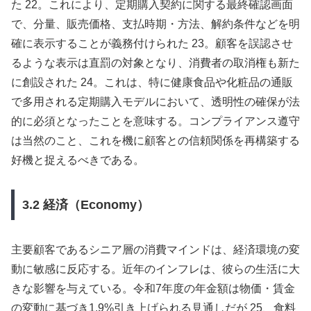
た 22。これにより、定期購入契約に関する最終確認画面
で、分量、販売価格、支払時期・方法、解約条件などを明
確に表示することが義務付けられた 23。顧客を誤認させ
るような表示は直罰の対象となり、消費者の取消権も新た
に創設された 24。これは、特に健康食品や化粧品の通販
で多用される定期購入モデルにおいて、透明性の確保が法
的に必須となったことを意味する。コンプライアンス遵守
は当然のこと、これを機に顧客との信頼関係を再構築する
好機と捉えるべきである。
3.2 経済（Economy）
主要顧客であるシニア層の消費マインドは、経済環境の変
動に敏感に反応する。近年のインフレは、彼らの生活に大
きな影響を与えている。令和7年度の年金額は物価・賃金
の変動に基づき1.9%引き上げられる見通しだが 25、食料