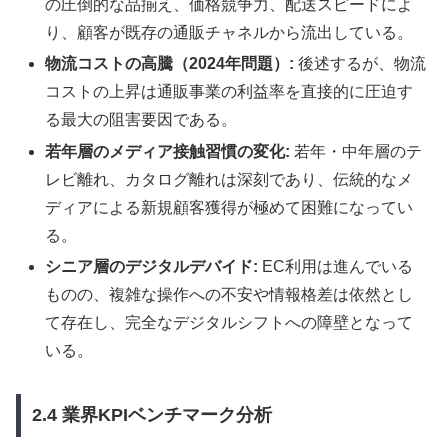
の圧倒的な品揃え、価格競争力、配送スピードによ
り、顧客が既存の通販チャネルから流出している。
物流コストの高騰（2024年問題）:
後述するが、物流
コストの上昇は通販事業の利益率を直接的に圧迫す
る最大の阻害要因である。
若年層のメディア接触習慣の変化:
若年・中年層のテ
レビ離れ、カタログ離れは深刻であり、伝統的なメ
ディアによる新規顧客獲得が極めて困難になってい
る。
シニア層のデジタルデバイド:
EC利用は進んでいる
ものの、複雑な操作への不安や情報格差は依然とし
て存在し、完全なデジタルシフトへの障壁となって
いる。
2.4 業界KPIベンチマーク分析