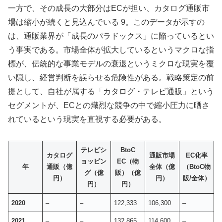
一方で、その成長の大部分はECが担い、カタログ通販市
場は縮小が続くと見込んでいる 9。このデータが示すの
は、通販業界が「成長のパラドックス」に陥っているとい
う事実である。市場全体が拡大しているというマクロな指
標が、伝統的な事業モデルの衰退というミクロな現実を覆
い隠し、経営判断を誤らせる危険性がある。戦略策定の前
提として、自社が属する「カタログ・テレビ通販」という
セグメントが、ECとの熾烈な競争の中で縮小圧力に晒さ
れているという現実を直視する必要がある。
テレビシ
BtoC
カタログ
通販市場
EC化率
ョッピン
EC（物
年
通販（億
全体（億
（BtoC物
グ（億
販）（億
円）
円）
販/全体）
円）
円）
2020
–
–
122,333
106,300
–
2021
–
–
132,865
114,600
–