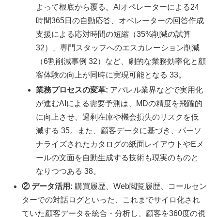
よって根底から覆る。AIオペレーターによる24
時間365日の自動応答、オペレーターの回答作成
支援による応対時間の短縮（35%削減の試算
32）、専門スタッフへのエスカレーション削減
（6割削減事例 32）など、劇的な業務効率化と顧
客体験の向上が同時に実現可能となる 33。
業務プロセスの変革:
アパレル業界などで実用化
が進むAIによる需要予測は、MDの精度を飛躍的
に向上させ、過剰在庫や機会損失のリスクを低
減する 35。また、顧客データに基づき、パーソ
ナライズされたカタログの紙面レイアウトやEメ
ールの文面を自動生成する技術も現実のものと
なりつつある 38。
② データ活用:
購買履歴、Web閲覧履歴、コールセン
ターでの対話ログといった、これまでサイロ化され
ていた顧客データを統合・分析し、顧客を360度の視