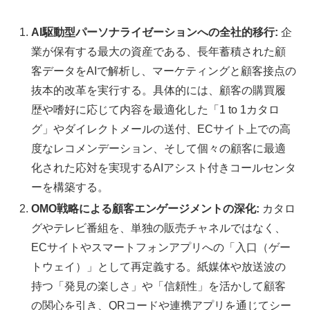
AI駆動型パーソナライゼーションへの全社的移行:
企
業が保有する最大の資産である、長年蓄積された顧
客データをAIで解析し、マーケティングと顧客接点の
抜本的改革を実行する。具体的には、顧客の購買履
歴や嗜好に応じて内容を最適化した「1 to 1カタロ
グ」やダイレクトメールの送付、ECサイト上での高
度なレコメンデーション、そして個々の顧客に最適
化された応対を実現するAIアシスト付きコールセンタ
ーを構築する。
OMO戦略による顧客エンゲージメントの深化:
カタロ
グやテレビ番組を、単独の販売チャネルではなく、
ECサイトやスマートフォンアプリへの「入口（ゲー
トウェイ）」として再定義する。紙媒体や放送波の
持つ「発見の楽しさ」や「信頼性」を活かして顧客
の関心を引き、QRコードや連携アプリを通じてシー