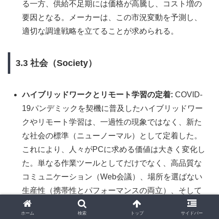
る一方、供給不足期には価格が高騰し、コスト増の
要因となる。メーカーは、この市況変動を予測し、
適切な調達戦略を立てることが求められる。
3.3 社会（Society）
ハイブリッドワークとリモート学習の定着:
COVID-
19パンデミックを契機に普及したハイブリッドワー
クやリモート学習は、一過性の現象ではなく、新た
な社会の標準（ニューノーマル）として定着した。
これにより、人々がPCに求める価値は大きく変化し
た。単なる作業ツールとしてだけでなく、高品質な
コミュニケーション（Web会議）、場所を選ばない
生産性（携帯性とパフォーマンスの両立）、そして
強固なセキュリティが不可欠な要素となった 17。こ
ホーム
検索
トップ
サイドバー
の変化は、特に法人向けPC市場において、高機能・