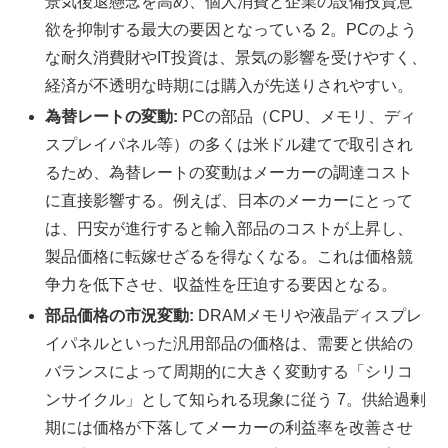
景気後退懸念を高め、個人消費と企業の設備投資意
欲を抑制する最大の要因となっている 2。PCのよう
な耐久消費財やIT投資は、景気の影響を受けやすく、
経済が不透明な時期には購入が先送りされやすい。
為替レートの変動:
PCの部品（CPU、メモリ、ディ
スプレイパネル等）の多くは米ドル建てで取引され
るため、為替レートの変動はメーカーの調達コスト
に直接影響する。例えば、日本のメーカーにとって
は、円安が進行すると輸入部品のコストが上昇し、
製品価格に転嫁せざるを得なくなる。これは価格競
争力を低下させ、収益性を圧迫する要因となる。
部品価格の市況変動:
DRAMメモリや液晶ディスプレ
イパネルといった汎用部品の価格は、需要と供給の
バランスによって周期的に大きく変動する「シリコ
ンサイクル」として知られる現象に従う 7。供給過剰
期には価格が下落してメーカーの利益率を改善させ