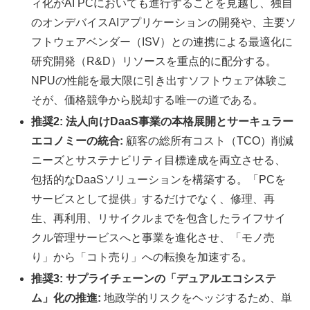
ィ化がAI PCにおいても進行することを見越し、独自
のオンデバイスAIアプリケーションの開発や、主要ソ
フトウェアベンダー（ISV）との連携による最適化に
研究開発（R&D）リソースを重点的に配分する。
NPUの性能を最大限に引き出すソフトウェア体験こ
そが、価格競争から脱却する唯一の道である。
推奨2: 法人向けDaaS事業の本格展開とサーキュラー
エコノミーの統合:
顧客の総所有コスト（TCO）削減
ニーズとサステナビリティ目標達成を両立させる、
包括的なDaaSソリューションを構築する。「PCを
サービスとして提供」するだけでなく、修理、再
生、再利用、リサイクルまでを包含したライフサイ
クル管理サービスへと事業を進化させ、「モノ売
り」から「コト売り」への転換を加速する。
推奨3: サプライチェーンの「デュアルエコシステ
ム」化の推進:
地政学的リスクをヘッジするため、単