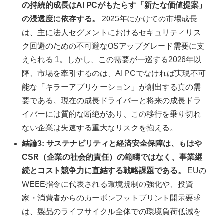
の持続的成長はAI PCがもたらす「新たな価値提案」
の浸透度に依存する。
2025年にかけての市場成長
は、主に法人セグメントにおけるセキュリティリス
ク回避のための不可避なOSアップグレード需要に支
えられる 1。しかし、この需要が一巡する2026年以
降、市場を牽引するのは、AI PCでなければ実現不可
能な「キラーアプリケーション」が創出する真の需
要である。現在の成長ドライバーと将来の成長ドラ
イバーには質的な断絶があり、この移行を乗り切れ
ない企業は失速する重大なリスクを抱える。
結論3: サステナビリティと経済安全保障は、もはや
CSR（企業の社会的責任）の範疇ではなく、事業継
続とコスト競争力に直結する戦略課題である。
EUの
WEEE指令に代表される環境規制の強化や、投資
家・消費者からのカーボンフットプリント開示要求
は、製品のライフサイクル全体での環境負荷低減を