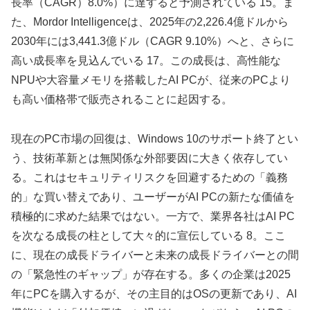
長率（CAGR）8.0%）に達すると予測されている 15。ま
た、Mordor Intelligenceは、2025年の2,226.4億ドルから
2030年には3,441.3億ドル（CAGR 9.10%）へと、さらに
高い成長率を見込んでいる 17。この成長は、高性能な
NPUや大容量メモリを搭載したAI PCが、従来のPCより
も高い価格帯で販売されることに起因する。
現在のPC市場の回復は、Windows 10のサポート終了とい
う、技術革新とは無関係な外部要因に大きく依存してい
る。これはセキュリティリスクを回避するための「義務
的」な買い替えであり、ユーザーがAI PCの新たな価値を
積極的に求めた結果ではない。一方で、業界各社はAI PC
を次なる成長の柱として大々的に宣伝している 8。ここ
に、現在の成長ドライバーと未来の成長ドライバーとの間
の「緊急性のギャップ」が存在する。多くの企業は2025
年にPCを購入するが、その主目的はOSの更新であり、AI