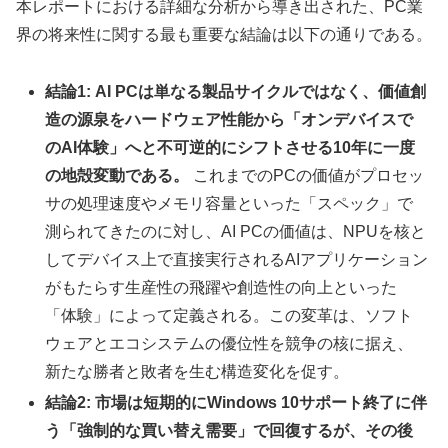
本レポートにおける詳細な分析から導き出された、PC業
界の将来性に関する最も重要な結論は以下の通りである。
結論1: AI PCは単なる製品サイクルではなく、価値創
造の源泉をハードウェア性能から「オンデバイスで
のAI体験」へと不可逆的にシフトさせる10年に一度
の地殻変動である。
これまでのPCの価値がプロセッ
サの処理速度やメモリ容量といった「スペック」で
測られてきたのに対し、AI PCの価値は、NPUを核と
してデバイス上で直接実行されるAIアプリケーション
がもたらす生産性の飛躍や創造性の向上といった
「体験」によって定義される。この変革は、ソフト
ウェアとエコシステムの優位性を競争の核に据え、
新たな勝者と敗者を生む構造変化を促す。
結論2: 市場は短期的にWindows 10サポート終了に伴
う「強制的な買い替え需要」で回復するが、その後