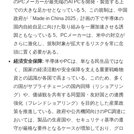
のPCメーカーが最先端のAI PCを開発・製造する上
での大きな足かせとなっている 5。この規制は、中国
政府が「Made in China 2025」計画の下で半導体の
国内自給自足に向けた取り組みを一層加速させる誘
因ともなっている 5。PCメーカーは、米中の対立が
さらに激化し、規制対象が拡大するリスクを常に念
頭に置く必要がある。
経済安全保障:
半導体やPCは、単なる民生品ではな
く、国家の経済活動や安全保障を支える重要戦略物
資との認識が各国で高まっている。このため、多く
の国がサプライチェーンの国内回帰（リショアリン
グ）や、価値観を共有する同盟国・友好国との連携
強化（フレンドショアリング）を目的とした産業政
策を推進している。政府や公共機関向けのPC調達に
おいては、製品の生産国や、セキュリティ基準の遵
守が厳格な要件となるケースが増加しており、グロ