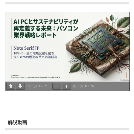
ページ
1
/
15
ズーム
100%
解説動画