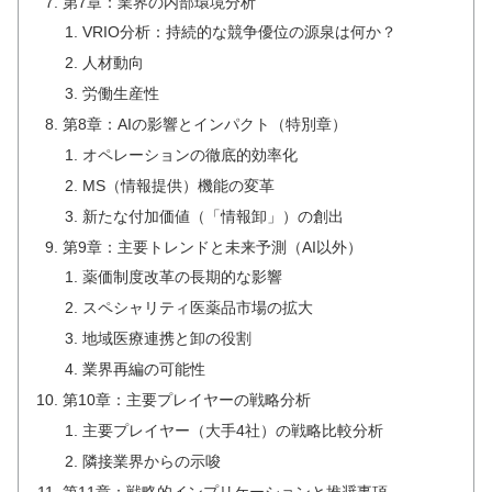
第7章：業界の内部環境分析
VRIO分析：持続的な競争優位の源泉は何か？
人材動向
労働生産性
第8章：AIの影響とインパクト（特別章）
オペレーションの徹底的効率化
MS（情報提供）機能の変革
新たな付加価値（「情報卸」）の創出
第9章：主要トレンドと未来予測（AI以外）
薬価制度改革の長期的な影響
スペシャリティ医薬品市場の拡大
地域医療連携と卸の役割
業界再編の可能性
第10章：主要プレイヤーの戦略分析
主要プレイヤー（大手4社）の戦略比較分析
隣接業界からの示唆
第11章：戦略的インプリケーションと推奨事項