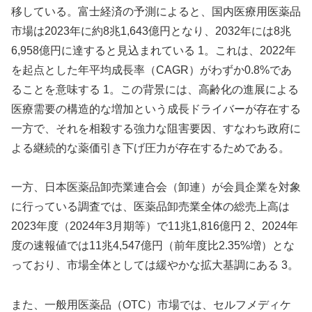
移している。富士経済の予測によると、国内医療用医薬品
市場は2023年に約8兆1,643億円となり、2032年には8兆
6,958億円に達すると見込まれている 1。これは、2022年
を起点とした年平均成長率（CAGR）がわずか0.8%であ
ることを意味する 1。この背景には、高齢化の進展による
医療需要の構造的な増加という成長ドライバーが存在する
一方で、それを相殺する強力な阻害要因、すなわち政府に
よる継続的な薬価引き下げ圧力が存在するためである。
一方、日本医薬品卸売業連合会（卸連）が会員企業を対象
に行っている調査では、医薬品卸売業全体の総売上高は
2023年度（2024年3月期等）で11兆1,816億円 2、2024年
度の速報値では11兆4,547億円（前年度比2.35%増）とな
っており、市場全体としては緩やかな拡大基調にある 3。
また、一般用医薬品（OTC）市場では、セルフメディケ