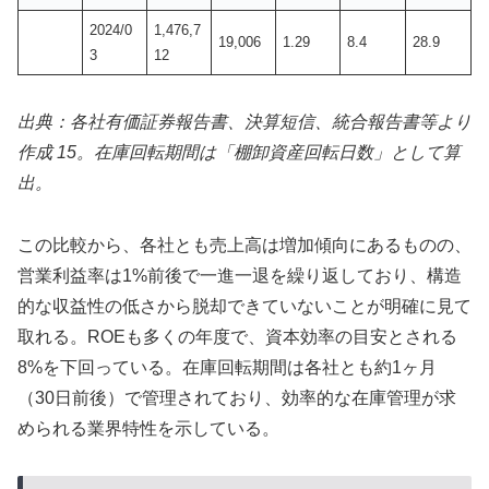
2024/0
1,476,7
19,006
1.29
8.4
28.9
3
12
出典：各社有価証券報告書、決算短信、統合報告書等より
作成 15。在庫回転期間は「棚卸資産回転日数」として算
出。
この比較から、各社とも売上高は増加傾向にあるものの、
営業利益率は1%前後で一進一退を繰り返しており、構造
的な収益性の低さから脱却できていないことが明確に見て
取れる。ROEも多くの年度で、資本効率の目安とされる
8%を下回っている。在庫回転期間は各社とも約1ヶ月
（30日前後）で管理されており、効率的な在庫管理が求
められる業界特性を示している。