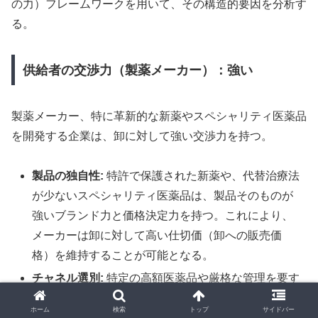
の力）フレームワークを用いて、その構造的要因を分析す
る。
供給者の交渉力（製薬メーカー）：強い
製薬メーカー、特に革新的な新薬やスペシャリティ医薬品
を開発する企業は、卸に対して強い交渉力を持つ。
製品の独自性:
特許で保護された新薬や、代替治療法
が少ないスペシャリティ医薬品は、製品そのものが
強いブランド力と価格決定力を持つ。これにより、
メーカーは卸に対して高い仕切価（卸への販売価
格）を維持することが可能となる。
チャネル選別:
特定の高額医薬品や厳格な管理を要す
る製品において、メーカーは取引する卸を限定（一
ホーム
検索
トップ
サイドバー
社流通など）することがある。これにより、卸間の