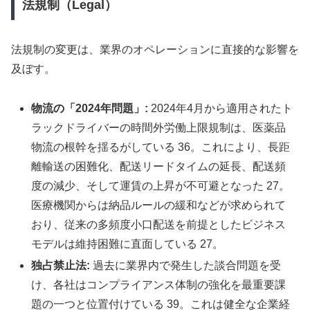
法規制（Legal）
法規制の変更は、業界のオペレーションに直接的な影響を
及ぼす。
物流の「2024年問題」:
2024年4月から適用されたト
ラックドライバーの時間外労働上限規制は、医薬品
物流の根幹を揺るがしている 36。これにより、長距
離輸送の困難化、配送リードタイムの延長、配送頻
度の減少、そして運賃の上昇が不可避となった 27。
医療機関からは納品ルールの緩和などが求められて
おり、従来の多頻度小口配送を前提としたビジネス
モデルは維持困難に直面している 27。
独占禁止法:
過去に業界内で発生した談合問題を受
け、各社はコンプライアンス体制の強化を最重要課
題の一つと位置付けている 39。これは健全な企業経