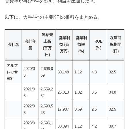
管費率が再び5%を超え、利益を圧迫した 3。
以下に、大手4社の主要KPIの推移をまとめる。
連結売
営業利
営業利
在庫回
会計年
上高
ROE
会社名
益 (百
益率
転期間
度
(百万
(%)
万円)
(%)
(日)
円)
アルフ
2020/0
2,696,0
レッサ
30,148
1.12
4.3
32.5
3
69
HD
2021/0
2,559,2
26,013
1.02
3.5
34.0
3
52
2022/0
2,593,5
17,987
0.69
2.5
32.5
3
46
2023/0
2,696,1
30,094
1.12
4.2
30.7