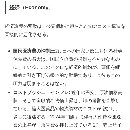
経済（Economy）
経済環境の変動は、公定価格に縛られた卸のコスト構造を
直接的に悪化させる。
国民医療費の抑制圧力:
日本の国家財政における社会
保障費の増大は、国民医療費の抑制を不可避なもの
にしている。このマクロな経済的制約が、薬価を継
続的に引き下げる根本的な動機であり、今後もこの
圧力は弱まることはない。
コストプッシュ・インフレ:
近年の円安、原油価格高
騰、そして全般的な物価上昇は、卸の経営を直撃し
ている。輸入医薬品や物流資材のコストが増加し、
さらに後述する「2024年問題」に伴う人件費や運送
費の上昇が、販管費を押し上げている 27。売上サイ