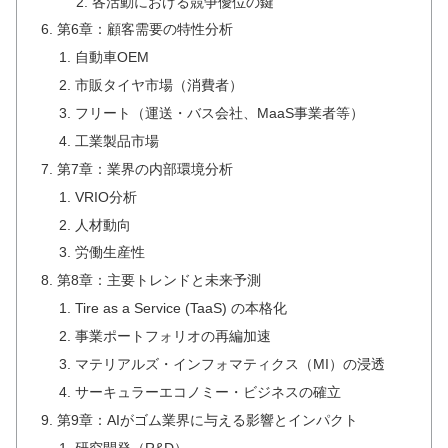
各活動における競争優位の鍵
第6章：顧客需要の特性分析
自動車OEM
市販タイヤ市場（消費者）
フリート（運送・バス会社、MaaS事業者等）
工業製品市場
第7章：業界の内部環境分析
VRIO分析
人材動向
労働生産性
第8章：主要トレンドと未来予測
Tire as a Service (TaaS) の本格化
事業ポートフォリオの再編加速
マテリアルズ・インフォマティクス（MI）の浸透
サーキュラーエコノミー・ビジネスの確立
第9章：AIがゴム業界に与える影響とインパクト
研究開発（R&D）