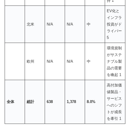
持 1
EV化と
インフラ
北米
N/A
N/A
中
投資がド
ライバー
5
環境規制
がサステ
欧州
N/A
N/A
中
ナブル製
品の需要
を喚起 1
高付加価
値製品・
サービス
全体
総計
638
1,378
8.0%
へのシフ
トが成長
を牽引 1