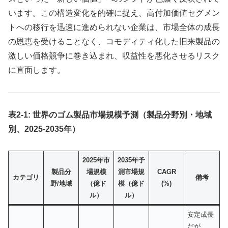
います。この構造変化を的確に捉え、高付加価値セグメン
トへの移行を迅速に進められない企業は、市場全体の成長
の恩恵を受けることなく、コモディティ化した旧来製品の
激しい価格競争に巻き込まれ、収益性を悪化させるリスク
に直面します。
表2-1: 世界のゴム製品市場規模予測（製品分野別・地域
別、2025-2035年）
2025年市
2035年予
製品分
場規模
測市場規
CAGR
カテゴリ
備考
野/地域
（億ド
模（億ド
(%)
ル）
ル）
安定成長
だが、