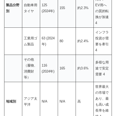
製品分野
自動車用
125
EV用へ
155
約2.3%
別
タイヤ
(2024年)
の質的転
換が加速
4
インフラ
工業用ゴ
63 (2024
投資が需
80
約2.4%
ム製品
年)
要を牽引
4
その他
多様な用
（履物、
116
165
約3.6%
途で安定
消費財
(2024年)
需要 4
等）
世界最大
の市場で
アジア太
あり、最
地域別
N/A
N/A
高
平洋
も高い成
長率を維