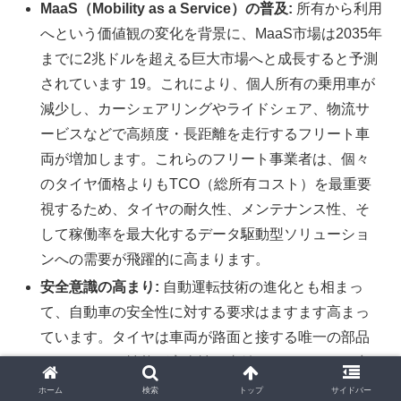
MaaS（Mobility as a Service）の普及:
所有から利用
へという価値観の変化を背景に、MaaS市場は2035年
までに2兆ドルを超える巨大市場へと成長すると予測
されています 19。これにより、個人所有の乗用車が
減少し、カーシェアリングやライドシェア、物流サ
ービスなどで高頻度・長距離を走行するフリート車
両が増加します。これらのフリート事業者は、個々
のタイヤ価格よりもTCO（総所有コスト）を最重要
視するため、タイヤの耐久性、メンテナンス性、そ
して稼働率を最大化するデータ駆動型ソリューショ
ンへの需要が飛躍的に高まります。
安全意識の高まり:
自動運転技術の進化とも相まっ
て、自動車の安全性に対する要求はますます高まっ
ています。タイヤは車両が路面と接する唯一の部品
であり、その性能が安全性に直結することから、空
気圧や摩耗状態をリアルタイムで監視するスマート
ホーム
検索
トップ
サイドバー