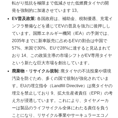
転がり抵抗を極限まで低減させた低燃費タイヤの開
発を強制的に加速させています 13。
EV普及政策:
各国政府は、補助金、税制優遇、充電イ
ンフラ整備などを通じてEVの普及を強力に後押しし
ています。国際エネルギー機関（IEA）の予測では、
2035年までに新車販売に占めるEVの割合は中国で
57%、米国で30%、EUで28%に達すると見込まれて
おり 14、この政策主導の市場シフトがEV専用タイヤ
という新たな巨大市場を創出しています。
廃棄物・リサイクル規制:
廃タイヤの不法投棄や環境
汚染を防ぐため、多くの国で規制が強化されていま
す。EUの埋立指令（Landfill Directive）は廃タイヤの
埋立を禁止しており 9、拡大生産者責任（EPR）の考
え方が浸透しています。これにより、タイヤメーカ
ーは製品のライフサイクル全体にわたる責任を負う
ことになり、リサイクル事業やサーキュラーエコノ