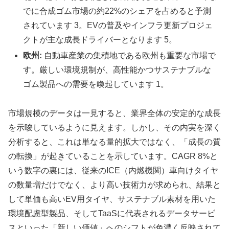
でに合成ゴム市場の約22%のシェアを占めると予測
されています 3。EVの普及やインフラ更新プロジェ
クトが主な成長ドライバーとなります 5。
欧州:
自動車産業の集積地である欧州も重要な市場で
す。厳しい環境規制が、高性能かつサステナブルな
ゴム製品への需要を喚起しています 1。
市場規模のデータは一見すると、業界全体の安定的な成長
を示唆しているように見えます。しかし、その内実を深く
分析すると、これは単なる量的拡大ではなく、「成長の質
の転換」が起きていることを示しています。CAGR 8%と
いう数字の裏には、従来のICE（内燃機関）車向けタイヤ
の数量増だけでなく、より高い技術力が求められ、結果と
して単価も高いEV用タイヤ、サステナブル素材を用いた
環境配慮型製品、そしてTaaSに代表されるデータサービ
スといった「新しい価値」へのシフトが色濃く反映されて