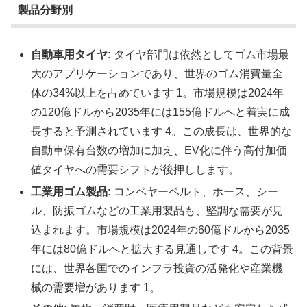
製品分野別
自動車用タイヤ:
タイヤ部門は依然としてゴム市場最
大のアプリケーションであり、世界のゴム消費量全
体の34%以上を占めています 1。市場規模は2024年
の120億ドルから2035年には155億ドルへと着実に成
長すると予測されています 4。この成長は、世界的な
自動車保有台数の増加に加え、EV化に伴う高付加価
値タイヤへの需要シフトが後押しします。
工業用ゴム製品:
コンベヤーベルト、ホース、シー
ル、防振ゴムなどの工業用製品も、堅調な需要が見
込まれます。市場規模は2024年の60億ドルから2035
年には80億ドルへと拡大する見通しです 4。この背景
には、世界各国でのインフラ投資の活発化や産業機
械の需要増があります 1。