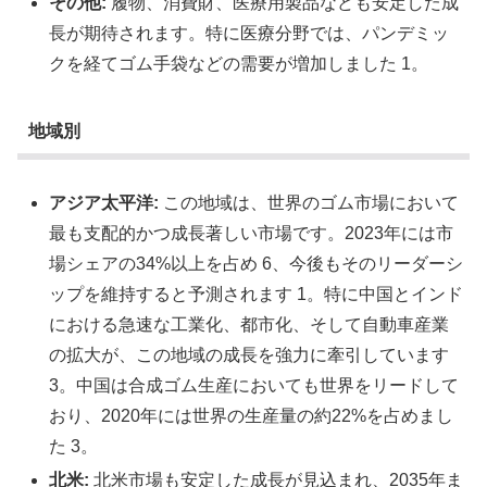
その他:
履物、消費財、医療用製品なども安定した成
長が期待されます。特に医療分野では、パンデミッ
クを経てゴム手袋などの需要が増加しました 1。
地域別
アジア太平洋:
この地域は、世界のゴム市場において
最も支配的かつ成長著しい市場です。2023年には市
場シェアの34%以上を占め 6、今後もそのリーダーシ
ップを維持すると予測されます 1。特に中国とインド
における急速な工業化、都市化、そして自動車産業
の拡大が、この地域の成長を強力に牽引しています
3。中国は合成ゴム生産においても世界をリードして
おり、2020年には世界の生産量の約22%を占めまし
た 3。
北米:
北米市場も安定した成長が見込まれ、2035年ま