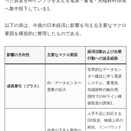
った資金をAIインフラを支える電源・蓄電・先端材料領域
へ集中投下している1。
以下の表は、今後の日本経済に影響を与える主要なマクロ
要因を構造的に整理したものである。
経済活動および企業
影響の方向性
主要なマクロ要因
行動への波及経路
世界的なデータセン
ター建設に伴う電源
AI・データセンター
システム、蓄電池、
成長牽引（プラス）
需要の拡大
先端材料の輸出増。
国内でのAIライン構
築投資の誘発1。
人手不足に対応する
DX投資、物価上昇の
鈍化、インバウンド
内需の下支え要因の