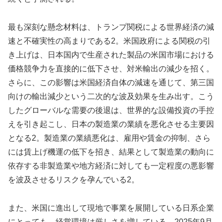
最も深刻な懸念材料は、トランプ関税による世界経済の減
速と不確実性の高まりである2。米国政府による関税の引
き上げは、日本国内で生産された製品の米国市場における
価格競争力を直接的に低下させ、対米輸出の減少を招く。
さらに、この影響は米国経済自体の減速を通じて、第三国
向けの輸出減少という二次的な波及効果を生み出す。こう
したグローバルな需要の後退は、世界的な設備投資の手控
えを引き起こし、日本の製造業の業績を悪化させる主要因
となる2。製造業の業績悪化は、雇用や賃金の抑制、さら
には賃上げ機運の低下を招き、結果として製造業の動向に
依存する非製造業や地方経済に対しても一定程度の悪影響
を波及させるリスクを孕んでいる2。
また、米国に進出して現地で事業を展開している日系企業
にとっても、経営環境は厳しさを増している。2025年9月