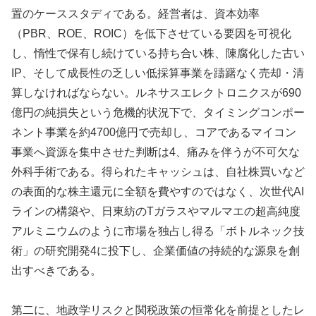
置のケーススタディである。経営者は、資本効率
（PBR、ROE、ROIC）を低下させている要因を可視化
し、惰性で保有し続けている持ち合い株、陳腐化した古い
IP、そして成長性の乏しい低採算事業を躊躇なく売却・清
算しなければならない。ルネサスエレクトロニクスが690
億円の純損失という危機的状況下で、タイミングコンポー
ネント事業を約4700億円で売却し、コアであるマイコン
事業へ資源を集中させた判断は4、痛みを伴うが不可欠な
外科手術である。得られたキャッシュは、自社株買いなど
の表面的な株主還元に全額を費やすのではなく、次世代AI
ラインの構築や、日東紡のTガラスやマルマエの超高純度
アルミニウムのように市場を独占し得る「ボトルネック技
術」の研究開発4に投下し、企業価値の持続的な源泉を創
出すべきである。
第二に、地政学リスクと関税政策の恒常化を前提としたレ