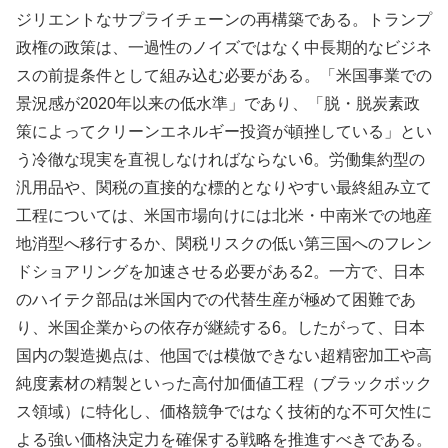
ジリエントなサプライチェーンの再構築である。トランプ
政権の政策は、一過性のノイズではなく中長期的なビジネ
スの前提条件として組み込む必要がある。「米国事業での
景況感が2020年以来の低水準」であり、「脱・脱炭素政
策によってクリーンエネルギー投資が頓挫している」とい
う冷徹な現実を直視しなければならない6。労働集約型の
汎用品や、関税の直接的な標的となりやすい最終組み立て
工程については、米国市場向けには北米・中南米での地産
地消型へ移行するか、関税リスクの低い第三国へのフレン
ドショアリングを加速させる必要がある2。一方で、日本
のハイテク部品は米国内での代替生産が極めて困難であ
り、米国企業からの依存が継続する6。したがって、日本
国内の製造拠点は、他国では模倣できない超精密加工や高
純度素材の精製といった高付加価値工程（ブラックボック
ス領域）に特化し、価格競争ではなく技術的な不可欠性に
よる強い価格決定力を確保する戦略を推進すべきである。