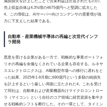
減損損失を計上したことで営業利益は圧迫されたものの、
売上収益自体は4.3%増の4675億円へと堅調に拡大した
4。この増収は、AIサーバー向けコンデンサの需要増が強
力に下支えした結果である。
自動車・産業機械半導体の再編と次世代インフ
ラ開発
恩恵を受ける企業がある一方で、戦略的な事業ポートフォ
リオの再編を余儀なくされている企業も存在する。ルネサ
スエレクトロニクスは、AI駆動型市場への移行に遅れをと
った結果、2025年1-9月期に690億円という多額の純損失
を計上するという厳しい局面に立たされた4。これを受け
て同社は、自動車および産業機器向けマイクロコントロー
ラ（マイコン）という自社のコア領域に経営資源を集中さ
せる戦略的シフトを断行した。その一環として、タイミン