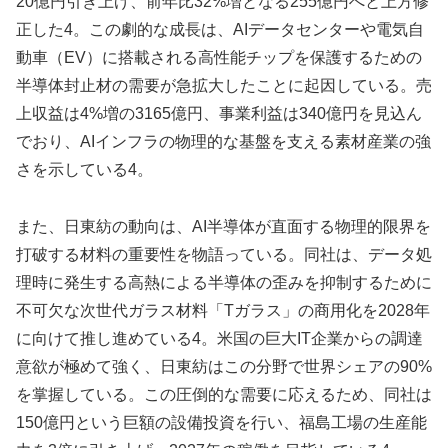
20億円引き上げ、前年比32%増となる255億円へと上方修
正した4。この劇的な成長は、AIデータセンターや電気自
動車（EV）に搭載される高性能チップを保護するための
半導体封止材の需要が急拡大したことに起因している。売
上収益は4%増の3165億円、事業利益は340億円を見込ん
でおり、AIインフラの物理的な基盤を支える素材産業の強
さを示している4。
また、日東紡の動向は、AI半導体が直面する物理的限界を
打破する材料の重要性を物語っている。同社は、データ処
理時に発生する高熱による半導体の歪みを抑制するために
不可欠な次世代ガラス材料「Tガラス」の商用化を2028年
に向けて推し進めている4。米国の巨大IT企業からの調達
意欲が極めて強く、日東紡はこの分野で世界シェアの90%
を掌握している。この圧倒的な需要に応えるため、同社は
150億円という巨額の設備投資を行い、福島工場の生産能