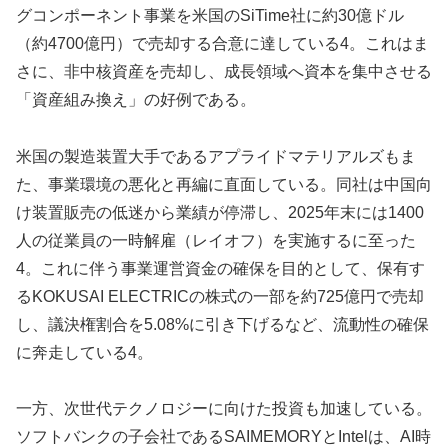
グコンポーネント事業を米国のSiTime社に約30億ドル
（約4700億円）で売却する合意に達している4。これはま
さに、非中核資産を売却し、成長領域へ資本を集中させる
「資産組み換え」の好例である。
米国の製造装置大手であるアプライドマテリアルズもま
た、事業環境の悪化と再編に直面している。同社は中国向
け装置販売の低迷から業績が停滞し、2025年末には1400
人の従業員の一時解雇（レイオフ）を実施するに至った
4。これに伴う事業運営資金の確保を目的として、保有す
るKOKUSAI ELECTRICの株式の一部を約725億円で売却
し、議決権割合を5.08%に引き下げるなど、流動性の確保
に奔走している4。
一方、次世代テクノロジーに向けた投資も加速している。
ソフトバンクの子会社であるSAIMEMORYとIntelは、AI時