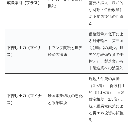
成長牽引（プラス）
需要の拡大、緩和的
機能
な財政・金融政策に
よる景気後退の回避
2。
価格競争力低下によ
る対米輸出・第三国
下押し圧力（マイナ
トランプ関税と世界
向け輸出の減少。世
ス）
経済の減速
界的な設備投資の手
控えと、製造業から
非製造業への波及2。
現地人件費の高騰
（3%増）、保険料上
昇（8.3%増）、日米
下押し圧力（マイナ
米国事業環境の悪化
賃金格差（1.5倍）。
ス）
と政策転換
脱・脱炭素政策によ
る再エネ投資の頓挫
6。