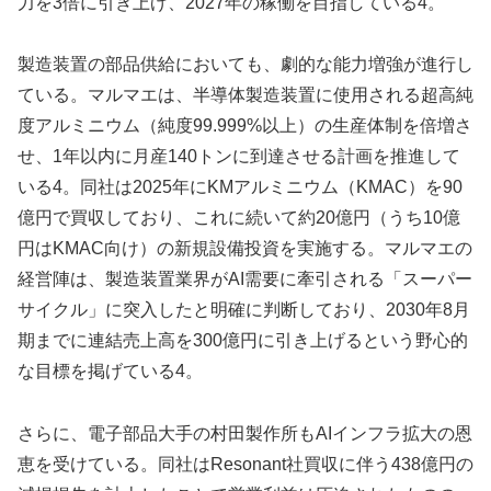
力を3倍に引き上げ、2027年の稼働を目指している4。
製造装置の部品供給においても、劇的な能力増強が進行し
ている。マルマエは、半導体製造装置に使用される超高純
度アルミニウム（純度99.999%以上）の生産体制を倍増さ
せ、1年以内に月産140トンに到達させる計画を推進して
いる4。同社は2025年にKMアルミニウム（KMAC）を90
億円で買収しており、これに続いて約20億円（うち10億
円はKMAC向け）の新規設備投資を実施する。マルマエの
経営陣は、製造装置業界がAI需要に牽引される「スーパー
サイクル」に突入したと明確に判断しており、2030年8月
期までに連結売上高を300億円に引き上げるという野心的
な目標を掲げている4。
さらに、電子部品大手の村田製作所もAIインフラ拡大の恩
恵を受けている。同社はResonant社買収に伴う438億円の