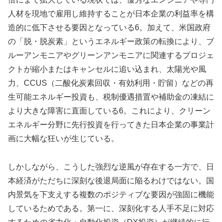
人材を現地で雇用し維持することが日本企業の利益率を構
造的に低下させる要因となっている6。加えて、米国政府
の「脱・脱炭素」というエネルギー政策の転換により、ブ
ルーアンモニアやグリーンアンモニアに関連するプロジェ
クトが縮小またはキャンセルに追い込まれ、太陽光や風
力、CCUS（二酸化炭素回収・有効利用・貯留）などの再
生可能エネルギー投資も、税制優遇措置や補助金の凍結に
より大きな障害に直面している6。これにより、クリーン
エネルギー分野に先行投資を行ってきた日本企業の事業計
画に大幅な狂いが生じている。
しかしながら、こうした強烈な逆風が存在する一方で、日
本経済がただちに深刻な後退局面に陥るわけではない。国
内景気を下支えする複数のポジティブな要因が強固に機能
しているためである。第一に、深刻化する人手不足に対応