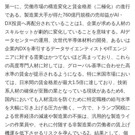
第一に、労働市場の構造変化と賃金格差（二極化）の進行
である。製造業大手が得た760億円規模の売却益がAI・
DX投資へ再配分されていることは1、企業が求める人材の
スキルセットが劇的に変化していることを意味する。AIデ
ータセンターの運用、次世代半導体材料の開発、あるいは
企業内DXを牽引するデータサイエンティストやITエンジ
ニアに対する需要はかつてないほど高まっており、これら
の高度専門人材に対しては、グローバル基準に合わせた高
水準の賃金が提示されるようになる。特に米国市場におい
ては、日米間の賃金格差が最大1.5倍に達しており、技術
系人材の確保が至難の業となっている現状があるため6、
国内においても人材流出を防ぐために特定職種の給与水準
を大幅に引き上げる圧力が働く。一方で、トランプ関税に
よる世界経済の減速や製造業の不振は、汎用的な製造ライ
ンの作業員や、それに付随する非製造業の労働者の賃上げ
機運を低下させるリスクを孕んでいる2。結果として、個