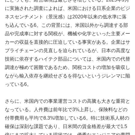
に実施された調査によれば、米国における日系企業のビジ
ネスセンチメント（景況感）は2020年以来の低水準に落
ち込んでいる6。この背景には、米国以外から調達する部
品や完成車に対する関税が、機械や化学といった主要メー
カーの収益を直接的に圧迫している事実がある。企業はサ
プライチェーンの見直しを迫られているが、日本の高度な
技術に依存するハイテク部品については、米国内での代替
調達が極めて困難であるため、関税コストの増加を吸収し
ながら輸入依存を継続せざるを得ないというジレンマに陥
っている6。
さらに、米国内での事業運営コストの高騰も大きな重荷と
なっている。人件費は前年比で3%上昇し、保険料などの
付帯費用も平均で8.3%増加している6。特に技術系人材の
確保は深刻な課題であり、日米間の賃金格差が最大で1.5
倍にまで拡大している現状では、優秀なエンジニアや専門