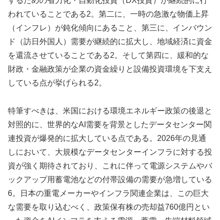
するための省力化・自動化投資（DX投資）が継続的に行
われていることである2。第二に、一時の急激な物価上昇
（インフレ）が鈍化傾向にあること、第三に、インバウン
ド（訪日外国人）需要が継続的に拡大し、地域経済に資金
を還流させていることである2。そして第四に、緩和的な
財政・金融政策が企業の資金繰りと設備投資環境を下支え
している点が挙げられる2。
特筆すべきは、米国における環境エネルギー政策の後退と
対照的に、世界的なAI需要を背景としたデータセンター関
連投資が爆発的に拡大している点である。2026年の見通
しにおいて、大規模なデータセンターインフラに対する投
資が強く期待されており、これに伴って電源システムやバ
ックアップ用蓄電池などの付帯設備の需要が急増している
6。日本の重電メーカーやインフラ関連企業は、この巨大
な需要を取り込むべく、政策保有株の売却益760億円とい