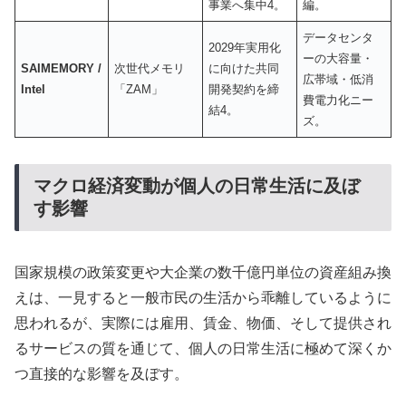
事業へ集中4。
編。
データセンタ
2029年実用化
ーの大容量・
SAIMEMORY /
次世代メモリ
に向けた共同
広帯域・低消
Intel
「ZAM」
開発契約を締
費電力化ニー
結4。
ズ。
マクロ経済変動が個人の日常生活に及ぼ
す影響
国家規模の政策変更や大企業の数千億円単位の資産組み換
えは、一見すると一般市民の生活から乖離しているように
思われるが、実際には雇用、賃金、物価、そして提供され
るサービスの質を通じて、個人の日常生活に極めて深くか
つ直接的な影響を及ぼす。