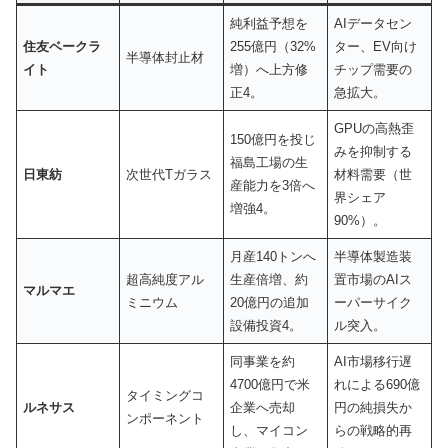
純利益予想を
AIデータセン
住友ベークラ
255億円（32%
ター、EV向け
半導体封止材
イト
増）へ上方修
チップ需要の
正4。
急拡大。
GPUの高熱歪
150億円を投じ
みを抑制する
福島工場の生
日東紡
次世代Tガラス
材料需要（世
産能力を3倍へ
界シェア
増強4。
90%）。
月産140トンへ
半導体製造装
超高純度アル
生産倍増、約
置市場のAIス
マルマエ
ミニウム
20億円の追加
ーパーサイク
設備投資4。
ル突入。
同事業を約
AI市場移行遅
4700億円で米
れによる690億
タイミングコ
ルネサス
企業へ売却
円の純損失か
ンポーネント
し、マイコン
らの戦略的再