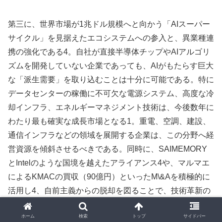
第三に、世界市場が1兆ドル規模へと向かう「AIスーパー
サイクル」を見据えたエコシステムへの参入と、異業種連
携の強化である4。自社が直接半導体チップやAIアルゴリ
ズムを開発していない企業であっても、AIがもたらす巨大
な「派生需要」を取り込むことは十分に可能である。特に
データセンターの稼働に不可欠な電源システム、高度な冷
却インフラ、エネルギーマネジメント技術は、今後数年に
わたり最も確実な成長市場となる1。重電、空調、建設、
通信インフラなどの領域を展開する企業は、この分野へ経
営資源を傾斜させるべきである。同時に、SAIMEMORY
とIntelのような国境を越えたアライアンス4や、マルマエ
によるKMACの買収（90億円）といったM\&Aを積極的に
活用し4、自前主義からの脱却を図ることで、技術革新の
スピードに追従する必要がある。
ホーム
検索
トップ
サイドバー