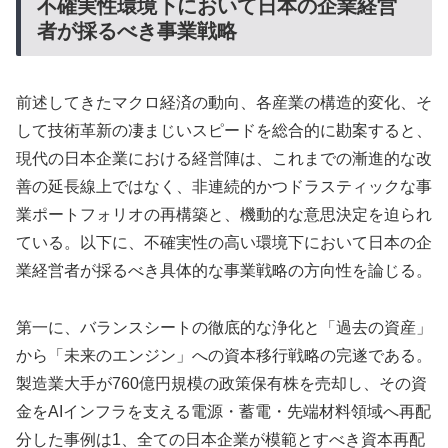
不確実性環境下において日本の企業経営
者が採るべき事業戦略
前述してきたマクロ経済の動向、各産業の構造的変化、そ
して技術革新の凄まじいスピードを総合的に勘案すると、
現代の日本企業における経営陣は、これまでの漸進的な改
善の延長線上ではなく、非連続的かつドラスティックな事
業ポートフォリオの再構築と、機動的な意思決定を迫られ
ている。以下に、不確実性の高い環境下において日本の企
業経営者が採るべき具体的な事業戦略の方向性を論じる。
第一に、バランスシートの徹底的な浄化と「過去の資産」
から「未来のエンジン」への資本移行戦略の完遂である。
製造業大手が760億円規模の政策保有株を売却し、その資
金をAIインフラを支える電源・蓄電・先端材料領域へ再配
分した事例は1、全ての日本企業が模範とすべき資本再配