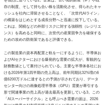
を強烈に迫っている2。企業は、古い知的財産（IP）や既
存の制度、そして持ち合い株を流動化させ、得られたキャ
ッシュを社内に滞留させることなく、「次世代AIライン」
の構築をはじめとする成長分野へと迅速に投下している。
これは、関税などの外部リスクに対する強靱性（レジリエ
ンス）を高めると同時に、次世代の産業競争力を確保する
ための攻めの防衛策であると評価できる。
この製造業の資本再配置と軌を一にするように、半導体お
よびAIセクターにおける爆発的な需要の拡大が、客観的な
財務数値として裏付けられている。主要な半導体各社にお
ける2026年第1四半期の売上高は、前年同期比32%増の6
億6200万ドルに達するとの予測が示されており、データ
センター向けの画像処理半導体（GPU）需要が牽引する
形で関連事業の売上高が過去最高を更新している3。この
「AIスーパーサイクル」とも呼ぶべき需要の波は、2026