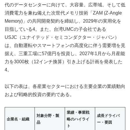
代のデータセンターに向けて、大容量、広帯域、そして低
消費電力を兼ね備えた次世代メモリ技術「ZAM (Z-Angle
Memory)」の共同開発契約を締結し、2029年の実用化を
目指している4。また、台湾UMCの子会社である
USJC（ユナイテッド・セミコンダクター・ジャパン）
は、自動運転やスマートフォンの高度化に伴う需要増を見
据え、三重工場に57億円を投資し、2027年1月から月産能
力を3000枚（12インチ換算）引き上げる計画を発表した
4。
以下の表は、各産業セクターにおける主要企業の業績動向
および戦略的投資の要約である。
業績・事業戦
対象分野・製
成長ドライバ
企業名・組織
略のハイライ
品
ー・要因
ト