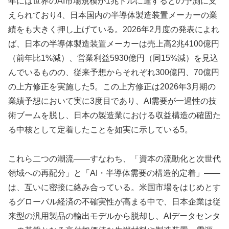
年には世界のAI市場規模が1兆ドルに達するとの予測に支
えられており4、日本国内の半導体製造装置メーカーの業
績をも大きく押し上げている。2026年2月度の発表によれ
ば、日本の半導体製造装置メーカーは売上高2兆4100億円
（前年比1%減）、営業利益5930億円（同15%減）を見込
んでいるものの、従来予想からそれぞれ300億円、70億円
の上方修正を実施した5。この上方修正は2026年3月期の
業績予想において実に3度目であり、AI需要が一過性の技
術ブームを脱し、日本の製造業における収益構造の確固た
る中核として定着したことを如実に示している5。
これら二つの潮流——すなわち、「資本の流動化と次世代
領域への再配分」と「AI・半導体需要の構造的定着」——
は、互いに密接に絡み合っている。米国市場をはじめとす
るグローバル経済の不確実性が高まる中で、日本企業は従
来型の汎用製品の輸出モデルから脱却し、AIデータセンタ