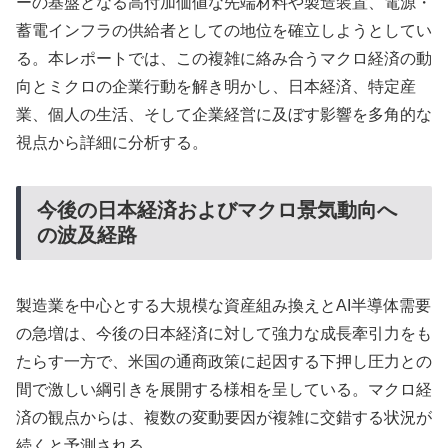
ーの基盤となる高付加価値な先端材料や製造装置、電源・
蓄電インフラの供給者としての地位を確立しようとしてい
る。本レポートでは、この複雑に絡み合うマクロ経済の動
向とミクロの企業行動を解き明かし、日本経済、特定産
業、個人の生活、そして企業経営に及ぼす影響を多角的な
視点から詳細に分析する。
今後の日本経済およびマクロ景気動向へ
の波及経路
製造業を中心とする大規模な資産組み換えとAI半導体需要
の急増は、今後の日本経済に対して強力な成長牽引力をも
たらす一方で、米国の通商政策に起因する下押し圧力との
間で激しい綱引きを展開する様相を呈している。マクロ経
済の観点からは、複数の変動要因が複雑に交錯する状況が
続くと予測される。