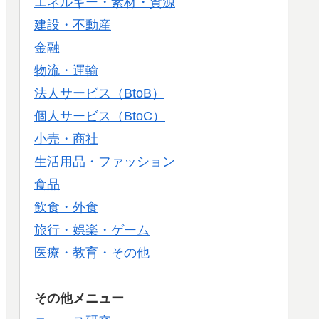
エネルギー・素材・資源
建設・不動産
金融
物流・運輸
法人サービス（BtoB）
個人サービス（BtoC）
小売・商社
生活用品・ファッション
食品
飲食・外食
旅行・娯楽・ゲーム
医療・教育・その他
その他メニュー