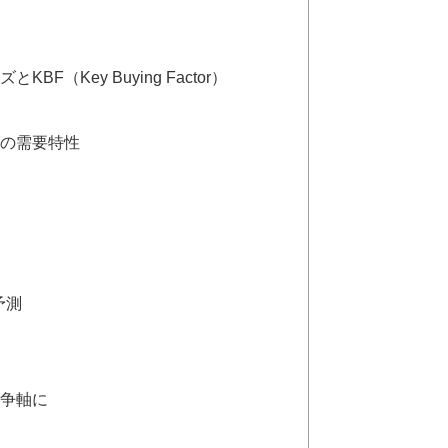
F（Key Buying Factor）
グの需要特性
予測
競争軸に
化