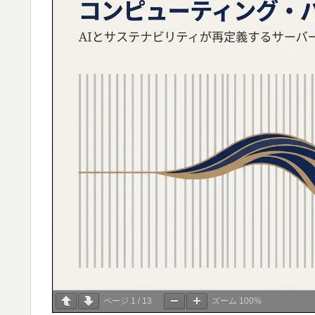
ページ
1
/
13
ズーム
100%