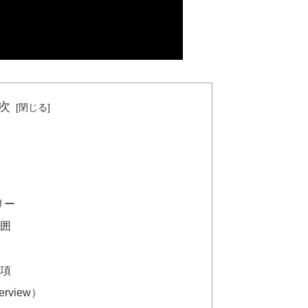
次
リー
範囲
事項
rview）