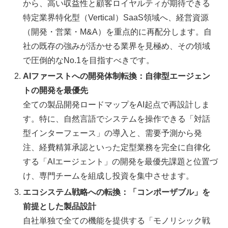
から、高い収益性と顧客ロイヤルティが期待できる
特定業界特化型（Vertical）SaaS領域へ、経営資源
（開発・営業・M&A）を重点的に再配分します。自
社の既存の強みが活かせる業界を見極め、その領域
で圧倒的なNo.1を目指すべきです。
AIファーストへの開発体制転換：自律型エージェン
トの開発を最優先
全ての製品開発ロードマップをAI起点で再設計しま
す。特に、自然言語でシステムを操作できる「対話
型インターフェース」の導入と、需要予測から発
注、経費精算承認といった定型業務を完全に自律化
する「AIエージェント」の開発を最優先課題と位置づ
け、専門チームを組成し投資を集中させます。
エコシステム戦略への転換：「コンポーザブル」を
前提とした製品設計
自社単独で全ての機能を提供する「モノリシック戦