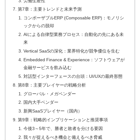
労働生産性
第7章：主要トレンドと未来予測
コンポーザブルERP (Composable ERP)：モノリシ
ックからの脱却
AIによる自律型業務プロセス：自動化の先にある未
来
Vertical SaaSの深化：業界特化が競争優位を生む
Embedded Finance & Experience：ソフトウェアが
金融サービスを飲み込む
対話型インターフェースの台頭：UI/UXの最終形態
第8章：主要プレイヤーの戦略分析
グローバル・メガベンダー
国内大手ベンダー
新興SaaSプレイヤー（国内）
第9章：戦略的インプリケーションと推奨事項
今後3～5年で、勝者と敗者を分ける要因
我々が捉えるべき機会と備えるべき脅威