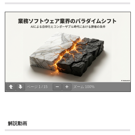
ページ
1
/
15
ズーム
100%
解説動画