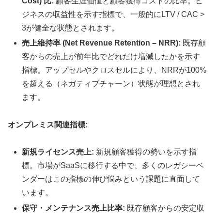
Cost) 比:
顧客生涯価値と顧客獲得コストの比率。ビ
ジネスの収益性を示す指標で、一般的にLTV / CAC >
3が健全な状態とされます。
売上維持率 (Net Revenue Retention – NRR):
既存顧
客からの売上が前年比でどれだけ増減したかを示す
指標。アップセルやクロスセルにより、NRRが100%
を超える（ネガティブチャーン）状態が理想とされ
ます。
オンプレミス関連指標:
新規ライセンス売上:
新規顧客獲得の勢いを示す指
標。市場がSaaSに移行する中で、多くのレガシーベ
ンダーはこの指標の伸び悩みという課題に直面して
います。
保守・メンテナンス売上比率:
既存顧客からの安定収