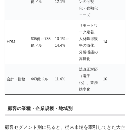
億ドル
12.1%
ンの可視
化・強靭化
ニーズ
リモートワ
ーク定着、
605億～735
10.1%～
人材獲得競
HRM
14
億ドル
14.4%
争の激化、
分析機能の
高度化
法改正対応
（電子
会計・財務
443億ドル
11.4%
16
化）、業務
効率化
顧客の業種・企業規模・地域別
顧客セグメント別に見ると、従来市場を牽引してきた大企