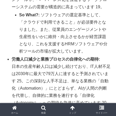
ーシステムの需要が構造的に高まっています 19。
So What?:
ソフトウェアの選定基準として、
「クラウドで利用できること」が必須要件とな
りました。また、従業員のエンゲージメントや
生産性をいかに維持・向上させるかが経営課題
となり、これを支援するHRMソフトウェアや分
析ツールの市場が拡大しています。
労働人口減少と業務プロセスの自律化への期待:
日本の生産年齢人口は減少し続けており、IT人材不足
は2030年に最大で79万人に達すると予測されていま
す 25。この深刻な人手不足は、単なる業務の「自動
化（Automation）」にとどまらず、AIが人間の判断
を代替し、自律的に業務を遂行する「自律化
（Autonomy）」への期待を急速に高めています 20。
So What?:
この社会的要請と、後述する生成AI
ホーム
検索
トップ
サイドバー