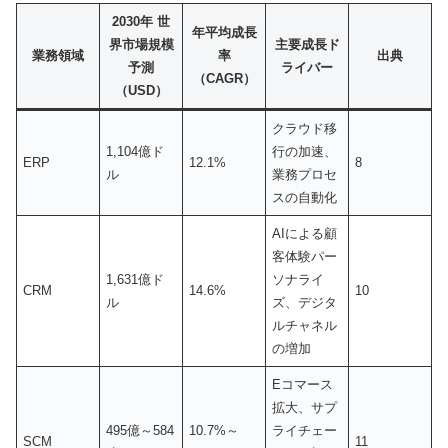
2030年 世
年平均成長
界市場規模
主要成長ド
業務領域
率
出典
予測
ライバー
（CAGR）
（USD）
クラウド移
1,104億ド
行の加速、
ERP
12.1%
8
ル
業務プロセ
スの自動化
AIによる顧
客体験パー
1,631億ド
ソナライ
CRM
14.6%
10
ル
ズ、デジタ
ルチャネル
の増加
Eコマース
拡大、サプ
495億～584
10.7%～
ライチェー
SCM
11