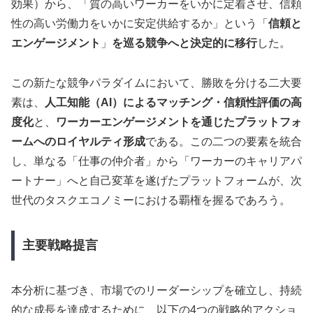
効果）から、「質の高いワーカーをいかに定着させ、信頼
性の高い労働力をいかに安定供給するか」という「
信頼と
エンゲージメント
」
を巡る競争へと決定的に移行
した。
この新たな競争パラダイムにおいて、勝敗を分ける二大要
素は、
人工知能（AI）によるマッチング・信頼性評価の高
度化
と、
ワーカーエンゲージメントを通じたプラットフォ
ームへのロイヤルティ形成
である。この二つの要素を統合
し、単なる「仕事の仲介者」から「ワーカーのキャリアパ
ートナー」へと自己変革を遂げたプラットフォームが、次
世代のタスクエコノミーにおける覇権を握るであろう。
主要戦略提言
本分析に基づき、市場でのリーダーシップを確立し、持続
的な成長を達成するために、以下の4つの戦略的アクショ