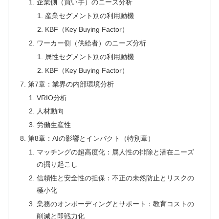
企業側（買い手）のニーズ分析
産業セグメント別の利用動機
KBF（Key Buying Factor）
ワーカー側（供給者）のニーズ分析
属性セグメント別の利用動機
KBF（Key Buying Factor）
第7章：業界の内部環境分析
VRIO分析
人材動向
労働生産性
第8章：AIの影響とインパクト（特別章）
マッチングの超高度化：属人性の排除と潜在ニーズ
の掘り起こし
信頼性と安全性の担保：不正の未然防止とリスクの
極小化
業務のオンボーディングとサポート：教育コストの
削減と即戦力化