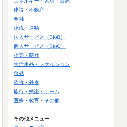
エネルギー・素材・資源
建設・不動産
金融
物流・運輸
法人サービス（BtoB）
個人サービス（BtoC）
小売・商社
生活用品・ファッション
食品
飲食・外食
旅行・娯楽・ゲーム
医療・教育・その他
その他メニュー