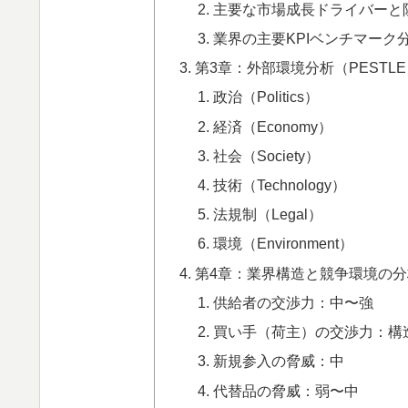
主要な市場成長ドライバーと
業界の主要KPIベンチマーク
第3章：外部環境分析（PESTLE An
政治（Politics）
経済（Economy）
社会（Society）
技術（Technology）
法規制（Legal）
環境（Environment）
第4章：業界構造と競争環境の分析（Fiv
供給者の交渉力：中〜強
買い手（荷主）の交渉力：構
新規参入の脅威：中
代替品の脅威：弱〜中