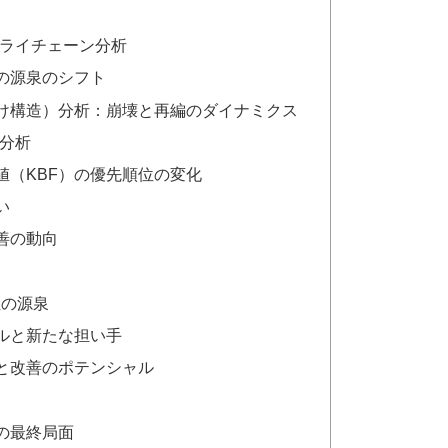
プライチェーン分析
の源泉のシフト
け構造）分析：崩壊と再編のダイナミクス
性分析
値（KBF）の優先順位の変化
い
善の動向
位の源泉
ルと新たな担い手
と改善のポテンシャル
の最終局面