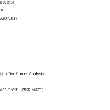
阻害要因
分析
alysis）
e Forces Analysis）
造的に変化（弱体化傾向）