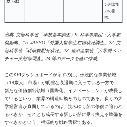
数（社）
ン創出能
力の指
標。
出典: 文部科学省「学校基本調査」9, 私学事業団「入学志
願動向」15, JASSO「外国人留学生在籍状況調査」22, 文
部科学省「科研費配分状況」23, 経済産業省「大学発ベン
チャー実態等調査」24 等のデータを基に作成。
このKPIダッシュボードが示すのは、伝統的な事業領域
（18歳人口市場）が明確な衰退期に入っている一方で、
新たな価値創出領域（国際化、イノベーション）が成長し
ているという、業界の構造転換そのものである。多くの大
学経営者が直面しているのは、沈みゆく船の修復に追われ
るべきか、それとも成長する新しい船に乗り換える準備を
すべきかという、根源的な戦略選択である。