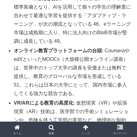
標準装備となり、AIを活用して個々の学生の理解度に
合わせて最適な学習を提供する「アダプティブ・ラ
ーニング」が次の潮流となっている 46。eラーニング
市場は成熟期に入り、特に法人向けのBtoB市場が堅
調に成長している 49。
オンライン教育プラットフォームの台頭:
Courseraや
edXといったMOOCs（大規模公開オンライン講座）
は、世界中のトップ大学の講座を安価または無料で
提供し、教育のグローバルな市場を形成している
51。これらは日本の大学にとって、国内市場に参入
してくる強力な競合である。
VR/ARによる教育の高度化:
仮想現実（VR）や拡張
現実（AR）技術は、医学部での手術シミュレーショ
ンや、危険を伴う工学部の実習など、物理的な制約
を超える体験型学習を可能にし、教育の質を飛躍的
ホーム
検索
トップ
サイドバー