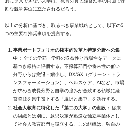
的に導入できない大学は、教育の質と経営効率の両面で深
刻な競争劣位に立たされるだろう。
以上の分析に基づき、取るべき事業戦略として、以下の5
つの主要な推奨事項を提言する。
事業ポートフォリオの抜本的改革と特定分野への集
中：
全ての学部・学科の収益性と市場性をデータに
基づき厳格に評価する。不採算部門や将来性の低い
分野からは撤退・縮小し、DX/GX（グリーン・トラ
ンスフォーメーション）、ヘルスケア、AIなど、市場
が求める成長分野と自学の強みが合致する領域に経
営資源を集中投下する「選択と集中」を断行する。
社会人教育に特化した「第二の大学」の創設：
従来
の組織とは別に、意思決定が迅速な独立事業体とし
て社会人教育部門を設立する。この組織は、独自の