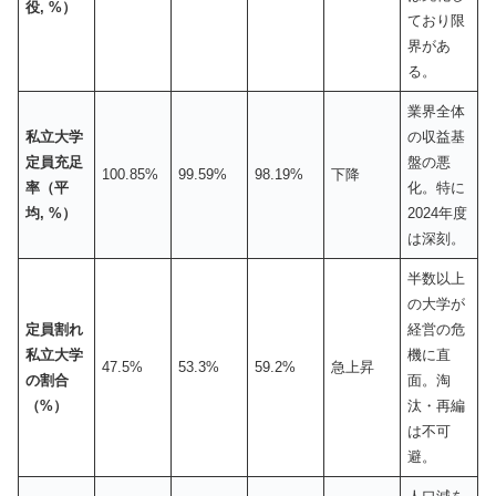
役, %）
ており限
界があ
る。
業界全体
私立大学
の収益基
定員充足
盤の悪
100.85%
99.59%
98.19%
下降
率（平
化。特に
均, %）
2024年度
は深刻。
半数以上
の大学が
定員割れ
経営の危
私立大学
機に直
47.5%
53.3%
59.2%
急上昇
の割合
面。淘
（%）
汰・再編
は不可
避。