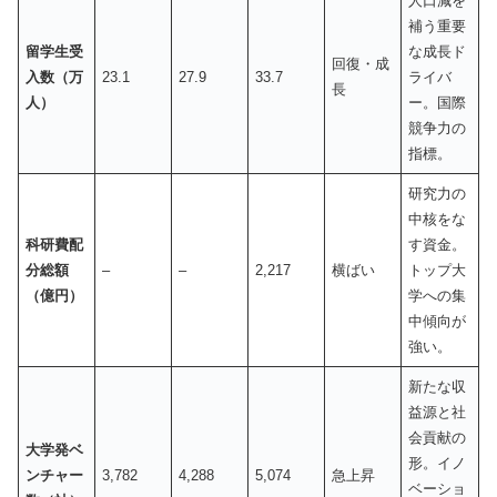
人口減を
補う重要
留学生受
な成長ド
回復・成
入数（万
23.1
27.9
33.7
ライバ
長
人）
ー。国際
競争力の
指標。
研究力の
中核をな
科研費配
す資金。
分総額
–
–
2,217
横ばい
トップ大
（億円）
学への集
中傾向が
強い。
新たな収
益源と社
会貢献の
大学発ベ
形。イノ
ンチャー
3,782
4,288
5,074
急上昇
ベーショ