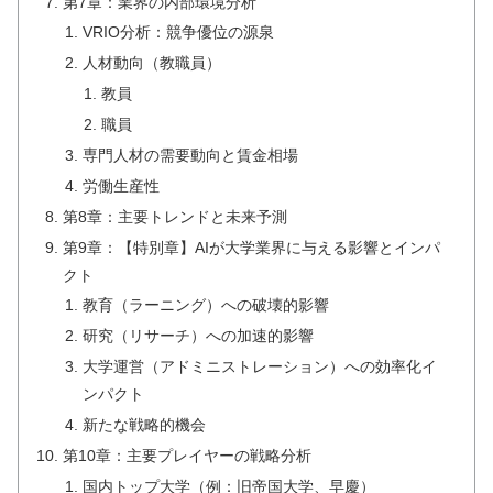
第7章：業界の内部環境分析
VRIO分析：競争優位の源泉
人材動向（教職員）
教員
職員
専門人材の需要動向と賃金相場
労働生産性
第8章：主要トレンドと未来予測
第9章：【特別章】AIが大学業界に与える影響とインパ
クト
教育（ラーニング）への破壊的影響
研究（リサーチ）への加速的影響
大学運営（アドミニストレーション）への効率化イ
ンパクト
新たな戦略的機会
第10章：主要プレイヤーの戦略分析
国内トップ大学（例：旧帝国大学、早慶）