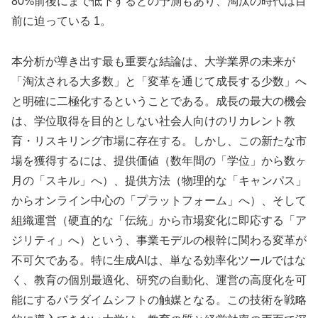
80%前後にまで低下するとの予測もあり、淘汰の時代は目
前に迫っている 1。
本分析が導き出す最も重要な結論は、大学業界の未来が
「淘汰される大多数」と「変革を通じて成長する少数」へ
と明確に二極化するということである。成長の最大の機会
は、学位取得を目的としない社会人向けのリカレント教
育・リスキリング市場に存在する。しかし、この新たな市
場を獲得するには、提供価値（数年間の「学位」から数ヶ
月の「スキル」へ）、提供方法（物理的な「キャンパス」
からオンライン中心の「プラットフォーム」へ）、そして
組織運営（硬直的な「伝統」から市場変化に即応する「ア
ジリティ」へ）という、事業モデルの根幹に関わる変革が
不可欠である。特に生成AIは、単なる効率化ツールではな
く、教育の個別最適化、研究の自動化、運営の高度化を可
能にするパラダイムシフトの触媒となる。この技術を戦略