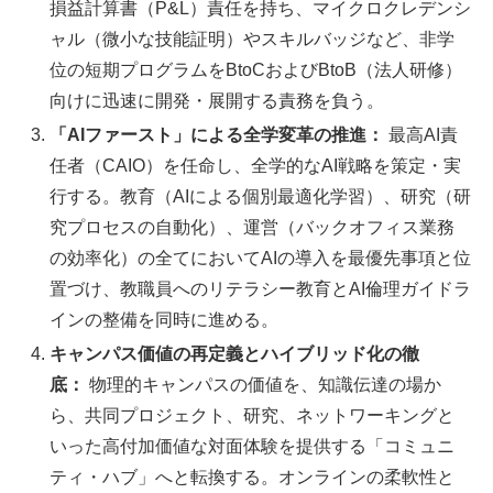
損益計算書（P&L）責任を持ち、マイクロクレデンシ
ャル（微小な技能証明）やスキルバッジなど、非学
位の短期プログラムをBtoCおよびBtoB（法人研修）
向けに迅速に開発・展開する責務を負う。
「AIファースト」による全学変革の推進：
最高AI責
任者（CAIO）を任命し、全学的なAI戦略を策定・実
行する。教育（AIによる個別最適化学習）、研究（研
究プロセスの自動化）、運営（バックオフィス業務
の効率化）の全てにおいてAIの導入を最優先事項と位
置づけ、教職員へのリテラシー教育とAI倫理ガイドラ
インの整備を同時に進める。
キャンパス価値の再定義とハイブリッド化の徹
底：
物理的キャンパスの価値を、知識伝達の場か
ら、共同プロジェクト、研究、ネットワーキングと
いった高付加価値な対面体験を提供する「コミュニ
ティ・ハブ」へと転換する。オンラインの柔軟性と