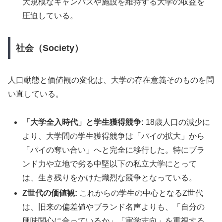
大規模なキャンパスや施設を維持する大学の収益を
圧迫している。
社会（Society）
人口動態と価値観の変化は、大学の存在意義そのものを問
い直している。
「大学全入時代」と学生獲得競争:
18歳人口の減少に
より、大学間の学生獲得競争は「パイの拡大」から
「パイの奪い合い」へと完全に移行した。特にブラ
ンド力や立地で劣る中堅以下の私立大学にとって
は、生き残りをかけた熾烈な競争となっている。
Z世代の価値観:
これからの学生の中心となるZ世代
は、旧来の偏差値やブランド名声よりも、「自分の
興味関心に合っているか」「実学志向」を重視する