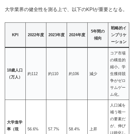
大学業界の健全性を測る上で、以下のKPIが重要となる。
戦略的イ
5年間の
KPI
2022年度
2023年度
2024年度
ンプリケ
傾向
ーション
コア市場
の構造的
縮小。学
18歳人口
約112
約110
約106
減少
生獲得競
（万人）
争がゼロ
サムゲー
ム化。
人口減を
補う唯一
の要素だ
大学進学
が、伸び
率（現
56.6%
57.7%
58.4%
上昇
は鈍化し