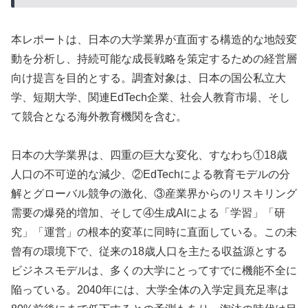
本レポートは、日本の大学業界が直面する構造的な地殻変
動を分析し、持続可能な成長戦略を策定するための経営層
向け提言を目的とする。調査対象は、日本の国公私立大
学、短期大学、関連EdTech企業、社会人教育市場、そし
て競合となる海外教育機関を含む。
日本の大学業界は、四重の巨大な変化、すなわち①18歳
人口の不可逆的な減少、②EdTechによる教育モデルの分
解とグローバル競争の激化、③産業界からのリスキリング
需要の爆発的増加、そして④生成AIによる「学習」「研
究」「運営」の根本的変革に同時に直面している。この未
曾有の環境下で、従来の18歳人口を主たる収益源とする
ビジネスモデルは、多くの大学にとってすでに機能不全に
陥っている。2040年には、大学全体の入学定員充足率は