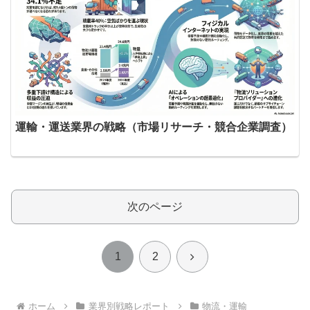
運輸・運送業界の戦略（市場リサーチ・競合企業調査）
次のページ
次
1
2
へ
ホーム
業界別戦略レポート
物流・運輸