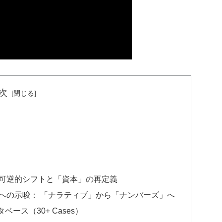
次
不可逆的シフトと「資本」の再定義
業への示唆： 「ナラティブ」から「ナンバーズ」へ
タベース（30+ Cases）