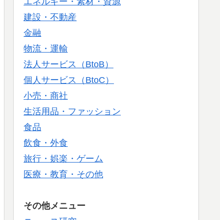
エネルギー・素材・資源
建設・不動産
金融
物流・運輸
法人サービス（BtoB）
個人サービス（BtoC）
小売・商社
生活用品・ファッション
食品
飲食・外食
旅行・娯楽・ゲーム
医療・教育・その他
その他メニュー