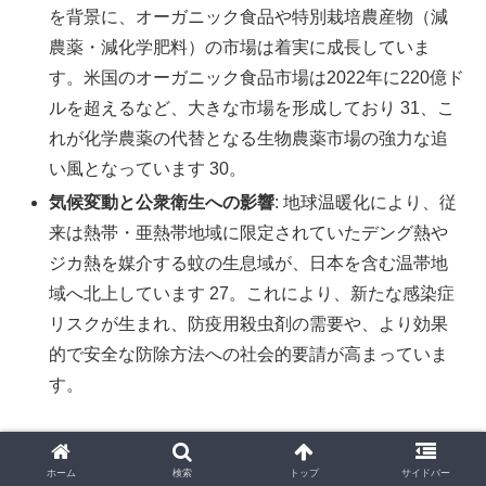
を背景に、オーガニック食品や特別栽培農産物（減
農薬・減化学肥料）の市場は着実に成長していま
す。米国のオーガニック食品市場は2022年に220億ド
ルを超えるなど、大きな市場を形成しており 31、こ
れが化学農薬の代替となる生物農薬市場の強力な追
い風となっています 30。
気候変動と公衆衛生への影響
: 地球温暖化により、従
来は熱帯・亜熱帯地域に限定されていたデング熱や
ジカ熱を媒介する蚊の生息域が、日本を含む温帯地
域へ北上しています 27。これにより、新たな感染症
リスクが生まれ、防疫用殺虫剤の需要や、より効果
的で安全な防除方法への社会的要請が高まっていま
す。
3.4. 技術（Technology）
ホーム
検索
トップ
サイドバー