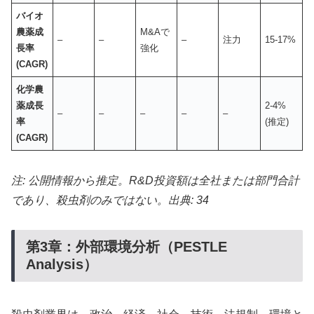
バイオ
農薬成
M&Aで
–
–
–
注力
15-17%
長率
強化
(CAGR)
化学農
薬成長
2-4%
–
–
–
–
–
率
(推定)
(CAGR)
注: 公開情報から推定。R&D投資額は全社または部門合計
であり、殺虫剤のみではない。出典: 34
第3章：外部環境分析（PESTLE
Analysis）