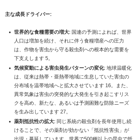
主な成長ドライバー:
世界的な食糧需要の増大
: 国連の予測によれば、世界
人口は増加を続け、それに伴う食糧増産への圧力
は、作物を害虫から守る殺虫剤への根本的な需要を
下支えします 5。
気候変動による害虫発生パターンの変化
: 地球温暖化
は、従来は熱帯・亜熱帯地域に生息していた害虫の
分布域を温帯地域へと拡大させています 16。また、
異常気象は害虫の突発的な大発生を引き起こすリス
クを高め、新たな、あるいは予測困難な防除ニーズ
を生み出しています 27。
薬剤抵抗性の拡大
: 同じ系統の殺虫剤を長年使用し続
けることで、その薬剤が効かない「抵抗性害虫」が
出現・蔓延しています。世界で500種以上の昆虫で抵