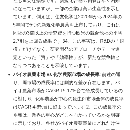
性も重要な指標です。新規化合物の創製は年々困難
になっていますが、一部の企業は高い生産性を示し
ています。例えば、住友化学は2020年から2024年の
5年間で5つの新規化学農薬を上市しており、これは
同社の3倍以上の研究費を持つ欧米の競合他社の平均
2.7剤を上回る成果です 34。この事実は、R&Dの「規
模」だけでなく、研究開発のアプローチやテーマ選
定といった「質」や「効率性」が、新たな競争軸と
なりつつあることを示唆しています。
バイオ農薬市場 vs 化学農薬市場の成長率
: 前述の通
り、両市場の成長率には劇的な差が存在します。バ
イオ農薬市場がCAGR 15-17%台で急成長しているの
に対し 6、化学農薬が中心の殺虫剤市場全体の成長率
はCAGR 4-6%台に留まっています 2。この成長率の
乖離は、業界の重心がどこへ向かっているかを明確
に示しており、各社がバイオ農薬事業にどれだけ注