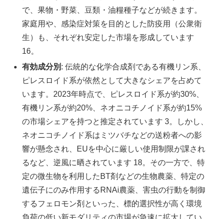
で、果物・野菜、豆類・油糧種子などが続きます。
家庭用や、感染症対策を目的とした防疫用（公衆衛
生）も、それぞれ安定した市場を形成しています
16。
有効成分別
: 伝統的な化学合成剤である有機リン系、
ピレスロイド系が依然として大きなシェアを占めて
います。2023年時点で、ピレスロイド系が約30%、
有機リン系が約20%、ネオニコチノイド系が約15%
の市場シェアを持つと推定されています 3。しかし、
ネオニコチノイド系はミツバチなどの送粉者への影
響が懸念され、EUを中心に厳しい使用制限が課され
るなど、逆風に晒されています 18。その一方で、特
定の微生物を利用したBT剤などの生物農薬、特定の
遺伝子にのみ作用するRNAi農薬、害虫の行動を制御
するフェロモン剤といった、標的選択性が高く環境
負荷の低い新モダリティの市場が急速に拡大してい