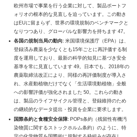
欧州市場で事業を行う企業に対して、製品ポートフ
ォリオの根本的な見直しを迫っています。この動き
はEUに留まらず、世界の環境規制のベンチマークと
なりつつあり、グローバルな影響力を持ちます 47。
各国の規制当局の動向
: 米国環境保護庁（EPA）は、
登録済み農薬を少なくとも15年ごとに再評価する制
度を運用しており、最新の科学的知見に基づき安全
基準を常に見直しています 49。日本でも、2018年の
農薬取締法改正により、同様の再評価制度が導入さ
れ、水産動植物だけでなく「生活環境動植物」全般
への影響評価が強化されました 50。これらの動き
は、製品のライフサイクル管理と、登録維持のため
の継続的なデータ提出・投資を企業に要求します。
国際条約と食糧安全保障
: POPs条約（残留性有機汚
染物質に関するストックホルム条約）のように、特
定の化学物質を国際的に規制する枠組みが存在し、