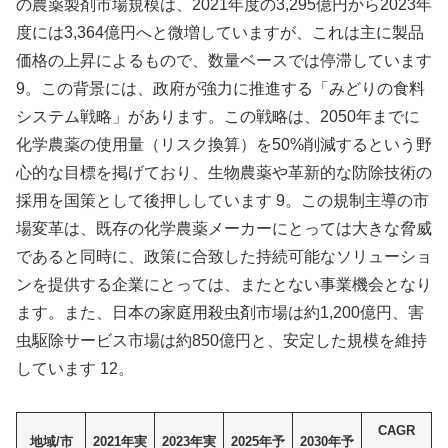
の農薬製剤市場規模は、2021年度の3,295億円から2023年
度には3,364億円へと微増していますが、これは主に製品
価格の上昇によるもので、数量ベースでは停滞しています
9。この背景には、政府が強力に推進する「みどりの食料
システム戦略」があります。この戦略は、2050年までに
化学農薬の使用量（リスク換算）を50%削減するという野
心的な目標を掲げており、生物農薬や革新的な防除技術の
採用を国策として後押ししています 9。この規制主導の市
場変革は、既存の化学農薬メーカーにとっては大きな脅威
であると同時に、政策に合致した持続可能なソリューショ
ンを提供する企業にとっては、またとない事業機会となり
ます。また、日本の家庭用殺虫剤市場は約1,200億円、害
虫駆除サービス市場は約850億円と、安定した規模を維持
しています 12。
CAGR
地域/市
2021年実
2023年実
2025年予
2030年予