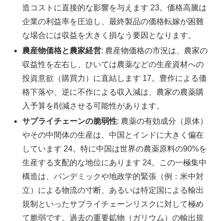
造コストに直接的な影響を与えます 23。価格高騰は
企業の利益率を圧迫し、最終製品の価格転嫁が困難
な場合には収益を大きく損なう要因となります。
農産物価格と農家経営
: 農産物価格の市況は、農家の
収益性を左右し、ひいては農薬などの生産資材への
投資意欲（購買力）に直結します 17。豊作による価
格下落や、逆に不作による収入減は、農家の農薬購
入予算を削減させる可能性があります。
サプライチェーンの脆弱性
: 農薬の有効成分（原体）
やその中間体の生産は、中国とインドに大きく偏在
しています 24。特に中国は世界の農薬原料の90%を
生産する支配的な地位にあります 24。この一極集中
構造は、パンデミックや地政学的緊張（例：米中対
立）による物流の寸断、あるいは特定国による輸出
規制といったサプライチェーンリスクに対して極め
て脆弱です。過去の重要鉱物（ガリウム）の輸出規