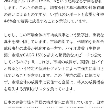
264.8億ドル（CAGR 5.5%）3といった異なる予測も存在
します。これらの差異は、調査会社の算出基準や対象範囲
の違いによるものですが、いずれのレポートも市場が年率
4-6%台で着実に成長することを示唆しています。
しかし、この市場全体の平均成長率という数字は、重要な
真実を覆い隠しています。市場内部では、伝統的な化学合
成殺虫剤の成長が鈍化する一方で、バイオ農薬（生物農
薬）市場がCAGR 15%を超える驚異的なスピードで拡大
しているのです 6。これは、市場の成長が、実際にはバイ
オ農薬という特定の新興セグメントによって強力に牽引さ
れていることを意味します。この「平均の罠」に気づか
ず、市場全体の成長率に安住する企業は、将来の成長機会
を逸失する深刻なリスクを負っています。
日本の農薬市場も同様の構造変化に直面しています。日本