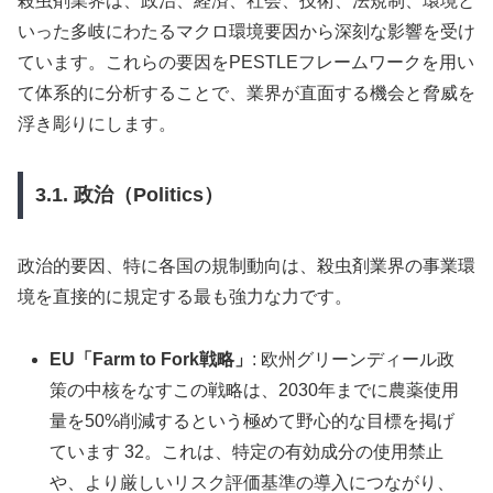
殺虫剤業界は、政治、経済、社会、技術、法規制、環境と
いった多岐にわたるマクロ環境要因から深刻な影響を受け
ています。これらの要因をPESTLEフレームワークを用い
て体系的に分析することで、業界が直面する機会と脅威を
浮き彫りにします。
3.1. 政治（Politics）
政治的要因、特に各国の規制動向は、殺虫剤業界の事業環
境を直接的に規定する最も強力な力です。
EU「Farm to Fork戦略」
: 欧州グリーンディール政
策の中核をなすこの戦略は、2030年までに農薬使用
量を50%削減するという極めて野心的な目標を掲げ
ています 32。これは、特定の有効成分の使用禁止
や、より厳しいリスク評価基準の導入につながり、