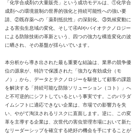
「化学合成剤の大量販売」という成功モデルは、①化学合
成剤への環境規制の世界的強化と持続可能性への強い要
請、②既存薬への「薬剤抵抗性」の深刻化、③気候変動に
よる害虫生息域の変化、そして④AIやバイオテクノロジー
による防除技術の革新という、四つの強力な構造変化の波
に晒され、その基盤が揺らいでいます。
本分析から導き出された最も重要な結論は、業界の競争優
位の源泉が、特許で保護された「強力な有効成分（モ
ノ）」から、データとテクノロジーを駆使して顧客の課題
を解決する「持続可能な防除ソリューション（コト）」へ
と不可逆的にシフトしているという事実です。このパラダ
イムシフトに適応できない企業は、市場での影響力を失
い、やがて淘汰されるリスクに直面します。逆に、この変
革を主導する企業は、次世代の害虫管理市場において新た
なリーダーシップを確立する絶好の機会を手にすることが