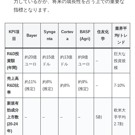
力しているかが、将来の成長性を占う上での重要な
指標となります。
業界平
KPI項
Synge
Cortev
BASF
住友化
Bayer
均/トレ
目
nta
a
(Agri)
学
ンド
R&D投
巨大な
約20億
約15億
約13億
約9億
資額
–
投資規
ユーロ
ドル
ドル
ユーロ
(年間)
模
売上高
約11%
約8%
約9%
R&D比
約8%
–
7-10%
(推定)
(推定)
(推定)
率
新規有
効成分
欧米大
上市数
–
–
–
–
5剤
手平均
(20-24
2.7剤
年)