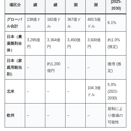
(2025-
場区分
績
績
測
測
2030)
グローバ
138億ド
182億ド
367億ド
493.5億
6.1%
ル合計
ル
ル
ル
ドル
日本（農
3,295億
3,364億
3,450億
3,600億
約1.0%
薬製剤全
円
円
円
円
(推定)
体）
日本（家
約1,200
微増 (推
庭用殺虫
–
–
–
億円
定)
剤）
5.0%
104.3億
北米
–
–
–
(2021-
ドル
2030)
規制によ
欧州
–
–
–
–
り微減の
可能性