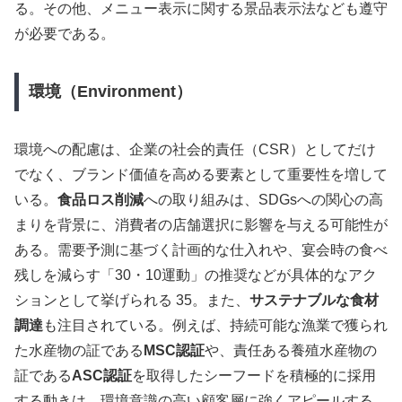
る。その他、メニュー表示に関する景品表示法なども遵守
が必要である。
環境（Environment）
環境への配慮は、企業の社会的責任（CSR）としてだけ
でなく、ブランド価値を高める要素として重要性を増して
いる。
食品ロス削減
への取り組みは、SDGsへの関心の高
まりを背景に、消費者の店舗選択に影響を与える可能性が
ある。需要予測に基づく計画的な仕入れや、宴会時の食べ
残しを減らす「30・10運動」の推奨などが具体的なアク
ションとして挙げられる 35。また、
サステナブルな食材
調達
も注目されている。例えば、持続可能な漁業で獲られ
た水産物の証である
MSC認証
や、責任ある養殖水産物の
証である
ASC認証
を取得したシーフードを積極的に採用
する動きは、環境意識の高い顧客層に強くアピールする