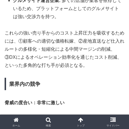
グルメサイト運営企業:
多くの店舗が集客を依存して
いるため、プラットフォームとしてのグルメサイト
は強い交渉力を持つ。
これらの強い売り手からのコスト上昇圧力を吸収するため
には、①顧客への適切な価格転嫁、②産地直送など仕入れ
ルートの多様化・短縮化による中間マージンの削減、
③DXによるオペレーション効率化を通じたコスト削減、
といった多角的な打ち手が必須となる。
業界内の競争
脅威の度合い：非常に激しい
低い参入障壁と高い代替品の脅威の結果として、業界内の
ホーム
検索
トップ
サイドバー
競争は極めて激しい。大手チェーン間では、スケールメリ