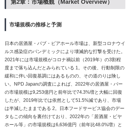
第2章：市場概観（Market Overview）
市場規模の推移と予測
日本の居酒屋・パブ・ビアホール市場は、新型コロナウイ
ルス感染症のパンデミックにより壊滅的な打撃を受けた。
2021年には市場規模がコロナ禍以前（2019年）の3割程
度まで落ち込んだとみられている 1。その後、行動制限の
緩和に伴い回復基調にはあるものの、その道のりは険し
い。NPD Japanの調査によれば、2022年の居酒屋・バー
の市場規模は9,253億円と前年比で74.3%増と大幅に回復
したが、2019年比では依然として51.5%減であり、市場
は半減したままである 2。日本フードサービス協会のデー
タもこの傾向を裏付けており、2022年の「居酒屋・ビヤ
ホール等」の市場規模は6,636億円（前年比48.0%増）と