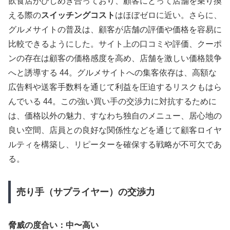
飲食店がひしめき合っており、顧客にとって店舗を乗り換
える際の
スイッチングコスト
はほぼゼロに近い。さらに、
グルメサイトの普及は、顧客が店舗の評価や価格を容易に
比較できるようにした。サイト上の口コミや評価、クーポ
ンの存在は顧客の価格感度を高め、店舗を激しい価格競争
へと誘導する 44。グルメサイトへの集客依存は、高額な
広告料や送客手数料を通じて利益を圧迫するリスクもはら
んでいる 44。この強い買い手の交渉力に対抗するために
は、価格以外の魅力、すなわち独自のメニュー、居心地の
良い空間、店員との良好な関係性などを通じて顧客ロイヤ
ルティを構築し、リピーターを確保する戦略が不可欠であ
る。
売り手（サプライヤー）の交渉力
脅威の度合い：中〜高い