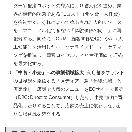
ダーや配膳ロボットの導入により省人化を進め、業
界の構造的課題であるFLコスト（食材費・人件費）
を抑制する。それによって捻出された人的リソース
を、マニュアル化できない「体験価値の向上」に再
配分する。同時に、CRM（顧客関係管理）やAI（人
工知能）を活用したパーソナライズド・マーケティ
ングを推進し、顧客ロイヤルティと生涯価値（LTV）
を最大化する。
「中食・小売」への事業領域拡大:
実店舗をブランド
の世界観を発信する「メディア」兼「体験の場」と
再定義し、店舗で人気のメニューをECサイトで販売
（D2C: Direct to Consumer）したり、小売向けに商
品化したりすることで、店舗の売上に依存しない新
たな収益源を確立する。