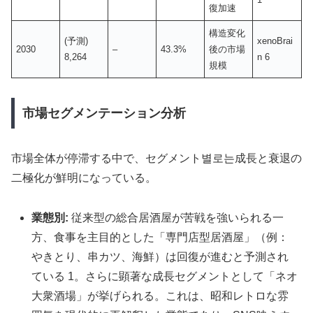
復加速
構造変化
(予測)
xenoBrai
2030
–
43.3%
後の市場
8,264
n 6
規模
市場セグメンテーション分析
市場全体が停滞する中で、セグメント별로는成長と衰退の
二極化が鮮明になっている。
業態別:
従来型の総合居酒屋が苦戦を強いられる一
方、食事を主目的とした「専門店型居酒屋」（例：
やきとり、串カツ、海鮮）は回復が進むと予測され
ている 1。さらに顕著な成長セグメントとして「ネオ
大衆酒場」が挙げられる。これは、昭和レトロな雰