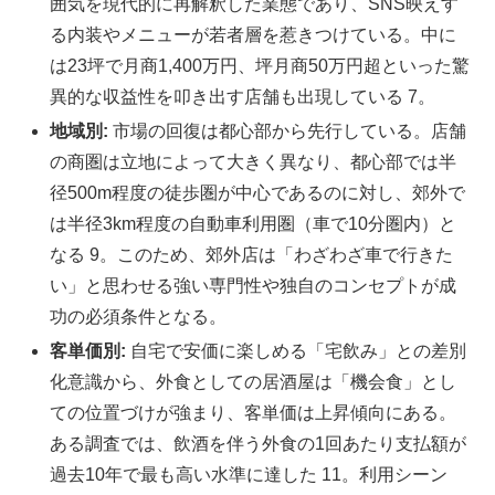
囲気を現代的に再解釈した業態であり、SNS映えす
る内装やメニューが若者層を惹きつけている。中に
は23坪で月商1,400万円、坪月商50万円超といった驚
異的な収益性を叩き出す店舗も出現している 7。
地域別:
市場の回復は都心部から先行している。店舗
の商圏は立地によって大きく異なり、都心部では半
径500m程度の徒歩圏が中心であるのに対し、郊外で
は半径3km程度の自動車利用圏（車で10分圏内）と
なる 9。このため、郊外店は「わざわざ車で行きた
い」と思わせる強い専門性や独自のコンセプトが成
功の必須条件となる。
客単価別:
自宅で安価に楽しめる「宅飲み」との差別
化意識から、外食としての居酒屋は「機会食」とし
ての位置づけが強まり、客単価は上昇傾向にある。
ある調査では、飲酒を伴う外食の1回あたり支払額が
過去10年で最も高い水準に達した 11。利用シーン