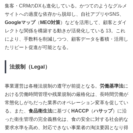
集客・CRMのDXも進化している。かつてのようなグルメ
サイトへの過度な依存から脱却し、自社アプリやSNS、
Googleマップ
（
MEO対策
）などを活用して、顧客とダイ
レクトな関係を構築する動きが活発化している 13。これ
により、手数料を削減しつつ、顧客データを蓄積・活用し
たリピート促進が可能となる。
法規制（Legal）
事業運営は各種法規制の遵守が前提となる。
労働基準法
に
おける労働時間管理や残業規制の厳格化は、長時間労働が
常態化しがちだった業界のオペレーション変革を促してい
る。また、
食品衛生法
に基づく
HACCP
（
ハサップ
）に沿
った衛生管理の完全義務化は、食の安全に対する社会的な
要求水準を高め、対応できない事業者の淘汰要因となり得