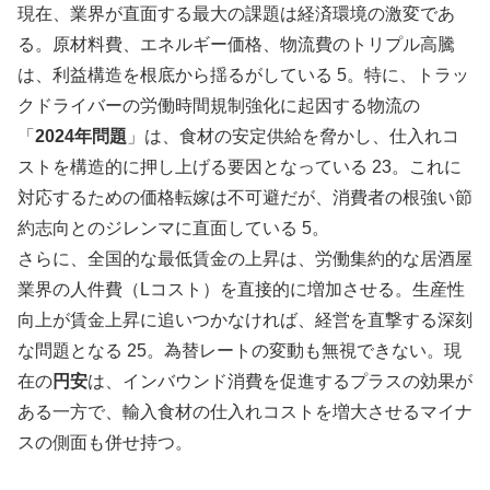
現在、業界が直面する最大の課題は経済環境の激変であ
る。原材料費、エネルギー価格、物流費のトリプル高騰
は、利益構造を根底から揺るがしている 5。特に、トラッ
クドライバーの労働時間規制強化に起因する物流の
「
2024年問題
」は、食材の安定供給を脅かし、仕入れコ
ストを構造的に押し上げる要因となっている 23。これに
対応するための価格転嫁は不可避だが、消費者の根強い節
約志向とのジレンマに直面している 5。
さらに、全国的な最低賃金の上昇は、労働集約的な居酒屋
業界の人件費（Lコスト）を直接的に増加させる。生産性
向上が賃金上昇に追いつかなければ、経営を直撃する深刻
な問題となる 25。為替レートの変動も無視できない。現
在の
円安
は、インバウンド消費を促進するプラスの効果が
ある一方で、輸入食材の仕入れコストを増大させるマイナ
スの側面も併せ持つ。