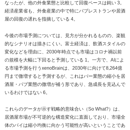
なったが、他の外食業態と比較して回復ペースは鈍い 3。
経済産業省も、外食産業の中で特にパブレストランや居酒
屋の回復の遅れを指摘している 4。
今後の市場予測については、見方が分かれるものの、楽観
的なシナリオは描きにくい。富士経済は、飲酒スタイルの
変化などを理由に、2030年時点でも市場はコロナ禍以前
の規模を大幅に下回ると予測している 1。一方で、AIによ
る市場予測を行うxenoBrainは、2030年に向けて8,264億
円まで微増すると予測するが、これはバー業態の縮小を居
酒屋・パブ業態の微増が補う形であり、急成長を見込んで
いるわけではない 6。
これらのデータが示す戦略的意味合い（So What?）は、
居酒屋市場が不可逆的な構造変化に直面しており、市場全
体のパイは縮小均衡に向かう可能性が高いということであ