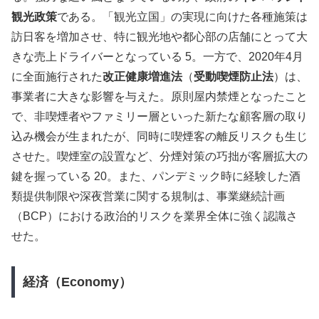
観光政策
である。「観光立国」の実現に向けた各種施策は
訪日客を増加させ、特に観光地や都心部の店舗にとって大
きな売上ドライバーとなっている 5。一方で、2020年4月
に全面施行された
改正健康増進法
（
受動喫煙防止法
）は、
事業者に大きな影響を与えた。原則屋内禁煙となったこと
で、非喫煙者やファミリー層といった新たな顧客層の取り
込み機会が生まれたが、同時に喫煙客の離反リスクも生じ
させた。喫煙室の設置など、分煙対策の巧拙が客層拡大の
鍵を握っている 20。また、パンデミック時に経験した酒
類提供制限や深夜営業に関する規制は、事業継続計画
（BCP）における政治的リスクを業界全体に強く認識さ
せた。
経済（Economy）