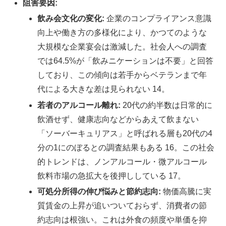
阻害要因:
飲み会文化の変化:
企業のコンプライアンス意識
向上や働き方の多様化により、かつてのような
大規模な企業宴会は激減した。社会人への調査
では64.5%が「飲みニケーションは不要」と回答
しており、この傾向は若手からベテランまで年
代による大きな差は見られない 14。
若者のアルコール離れ:
20代の約半数は日常的に
飲酒せず、健康志向などからあえて飲まない
「ソーバーキュリアス」と呼ばれる層も20代の4
分の1にのぼるとの調査結果もある 16。この社会
的トレンドは、ノンアルコール・微アルコール
飲料市場の急拡大を後押ししている 17。
可処分所得の伸び悩みと節約志向:
物価高騰に実
質賃金の上昇が追いついておらず、消費者の節
約志向は根強い。これは外食の頻度や単価を抑