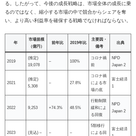
る。したがって、今後の成長戦略は、市場全体の成長に乗
るのではなく、縮小する市場の中で競合からシェアを奪
い、より高い利益率を確保する戦略でなければならない。
市場規模
主要因・
年
前年比
2019年比
出典
（億円）
備考
(推定)
コロナ禍
NPD
2019
–
100%
19,078
前
Japan 2
コロナ禍
(推定)
富士経済
2021
–
27.8%
による市
5,308
1
場の底
行動制限
NPD
2022
9,253
+74.3%
48.5%
緩和によ
Japan 2
る回復
5類移行
富士経済
2023
(見込) –
–
–
による回
1