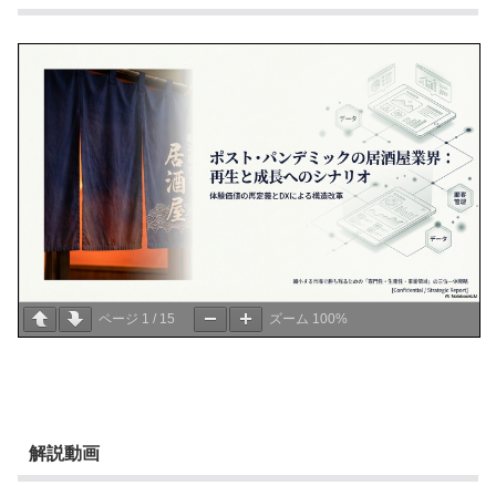
ページ
1
/
15
ズーム
100%
解説動画