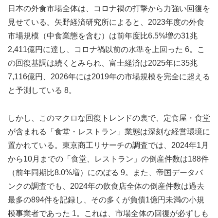
日本の外食市場全体は、コロナ禍の打撃から力強い回復を
見せている。矢野経済研究所によると、2023年度の外食
市場規模（中食業態を含む）は前年度比6.5%増の31兆
2,411億円に達し、コロナ禍以前の水準を上回った 6。こ
の回復基調は続くとみられ、富士経済は2025年に35兆
7,116億円、2026年には2019年の市場規模を完全に超える
と予測している 8。
しかし、このマクロな回復トレンドの裏で、定食屋・食堂
が含まれる「食堂・レストラン」業態は深刻な経営環境に
置かれている。東京商工リサーチの調査では、2024年1月
から10月までの「食堂、レストラン」の倒産件数は188件
（前年同期比8.0%増）にのぼる 9。また、帝国データバ
ンクの調査でも、2024年の飲食店全体の倒産件数は過去
最多の894件を記録し、その多くが負債1億円未満の小規
模事業者であった 1。これは、市場全体の回復が必ずしも