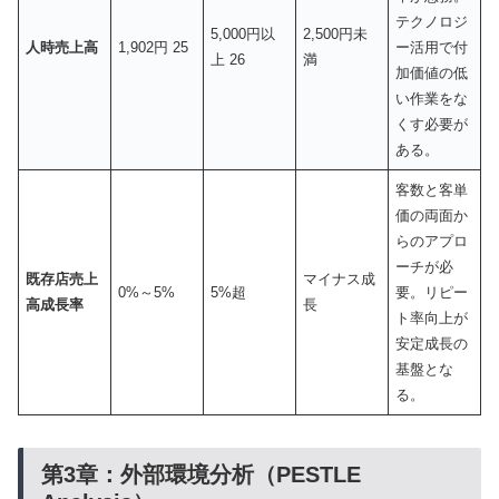
テクノロジ
5,000円以
2,500円未
人時売上高
1,902円 25
ー活用で付
上 26
満
加価値の低
い作業をな
くす必要が
ある。
客数と客単
価の両面か
らのアプロ
ーチが必
既存店売上
マイナス成
0%～5%
5%超
要。リピー
高成長率
長
ト率向上が
安定成長の
基盤とな
る。
第3章：外部環境分析（PESTLE