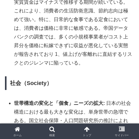
実質賃金はマイナスで推移する期間が続いている。
これにより、消費者の生活防衛意識、節約志向は極
めて強い。特に、日常的な食事である定食において
は、消費者は価格に非常に敏感である。帝国データ
バンクの調査では、多くの小規模事業者がコスト上
昇分を価格に転嫁できずに収益が悪化している実態
が報告されており 1、値上げが客離れに直結するリス
クとのジレンマに陥っている。
社会（Society）
世帯構造の変化と「個食」ニーズの拡大:
日本の社会
構造における最も大きな変化は、単身世帯の急増で
ある。国立社会保障・人口問題研究所の推計によれ
ば、2020年時点で一般世帯の38%を占める単身世帯
ホーム
検索
トップ
サイドバー
は、2030年には約2,025万世帯に達すると予測されて