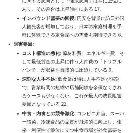
に関する志向として「健康志向」は常に上位に
あり、その割合は上昇傾向にある 17。
インバウンド需要の回復:
円安を背景に訪日外国
人観光客が増加しており、日本の家庭料理を手
軽に体験できる定食屋への需要も期待できる 6。
阻害要因:
コスト構造の悪化:
原材料費、エネルギー費、そ
して最低賃金の上昇に伴う人件費の「トリプル
パンチ」が収益を直接的に圧迫している 9。
深刻な人手不足:
飲食業は特に人手不足が深刻
で、営業時間の短縮や店舗閉鎖を余儀なくされ
るケースも少なくない。これが最大の成長阻害
要因となっている 21。
中食・内食との競争激化:
コンビニ弁当、スーパ
ー惣菜、冷凍食品の品質が飛躍的に向上し、価
格・利便性で優位に立つ中食市場が外食需要を