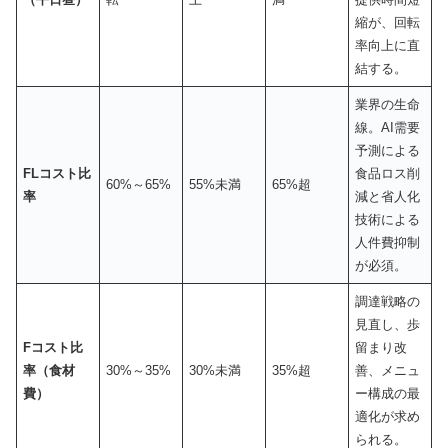
縮が、回転
率向上に直
結する。
業界の生命
線。AI需要
予測による
FLコスト比
食品ロス削
60%～65%
55%未満
65%超
率
減と省人化
技術による
人件費抑制
が必須。
調達戦略の
見直し、歩
Fコスト比
留まり改
率（食材
30%～35%
30%未満
35%超
善、メニュ
費）
ー構成の最
適化が求め
られる。