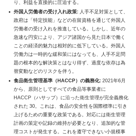
り、利益を直接的に圧迫する。
外国人労働者の受け入れ政策:
人手不足対策として、
政府は「特定技能」などの在留資格を通じて外国人
労働者の受け入れを推進している。しかし、近年の
急速な円安により、アジア諸国から見た日本で働く
ことの経済的魅力は相対的に低下している。外国人
労働力は一時的な緩和策にはなっても、人手不足問
題の根本的な解決策とはなり得ず、過度な依存は為
替変動などのリスクを伴う。
食品衛生管理基準（HACCP）の義務化:
2021年6月
から、原則としてすべての食品等事業者に
HACCP（ハサップ）に沿った衛生管理が完全義務化
された 30。これは、食品の安全性を国際標準に引き
上げるための重要な政策である。対応には衛生管理
計画の策定や記録の維持が必要となり、追加的な管
理コストが発生する。これを遵守できない小規模事