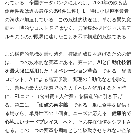
れている。帝国データバンクによれば、2024年の飲食店
倒産件数は過去最多の894件に達し 1、特に小規模事業者
の淘汰が加速している。この危機的状況は、単なる景気変
動や一時的なコスト増ではなく、労働集約型ビジネスモデ
ルそのものが限界に達したことを示す構造的危機である。
この構造的危機を乗り越え、持続的成長を遂げるための鍵
は、二つの抜本的な変革にある。第一に、
AIと自動化技術
を最大限に活用した
「
オペレーション革命
」である。配膳
ロボット、AIによる需要予測、調理の自動化などを駆使
し、業界の最大の課題である人手不足を解消すると同時
に、FLコスト（食材費＋人件費）を構造的に引き下げ
る。第二に、
「価値の再定義」
である。単に食事を提供す
る場から、単身世帯の「個食」ニーズに応える「
健康的で
心地よいサードプレイス
」へと、その存在価値をシフトさ
せる。この二つの変革を両輪として駆動させられない企業