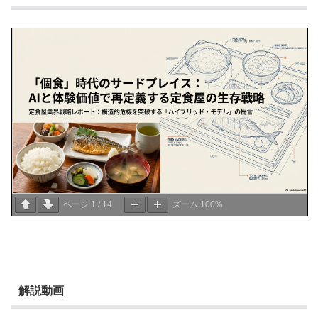
ページ
1
/
14
ズーム
100%
解説動画