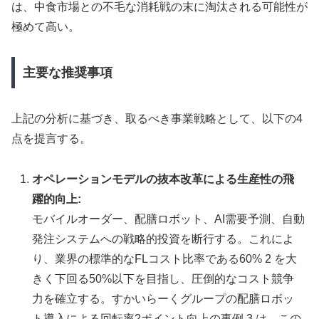
は、中食市場との不毛な消耗戦の末に淘汰される可能性が
極めて高い。
主要な推奨事項
上記の分析に基づき、取るべき事業戦略として、以下の4
点を提言する。
オペレーションモデルの抜本改革による生産性の飛
躍的向上:
モバイルオーダー、配膳ロボット、AI需要予測、自動
発注システムへの戦略的投資を断行する。これによ
り、業界の標準的なFLコスト比率である60% 2 を大
きく下回る50%以下を目指し、圧倒的なコスト競争
力を確立する。すかいらーくグループの配膳ロボッ
ト導入による回転率2ポイント向上の事例 3 は、この