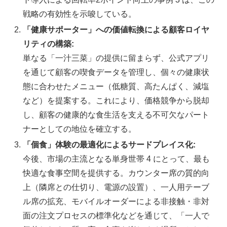
戦略の有効性を示唆している。
「健康サポーター」への価値転換による顧客ロイヤ
リティの構築:
単なる「一汁三菜」の提供に留まらず、公式アプリ
を通じて顧客の喫食データを管理し、個々の健康状
態に合わせたメニュー（低糖質、高たんぱく、減塩
など）を提案する。これにより、価格競争から脱却
し、顧客の健康的な食生活を支える不可欠なパート
ナーとしての地位を確立する。
「個食」体験の最適化によるサードプレイス化:
今後、市場の主流となる単身世帯 4 にとって、最も
快適な食事空間を提供する。カウンター席の質的向
上（隣席との仕切り、電源の設置）、一人用テーブ
ル席の拡充、モバイルオーダーによる非接触・非対
面の注文プロセスの標準化などを通じて、「一人で