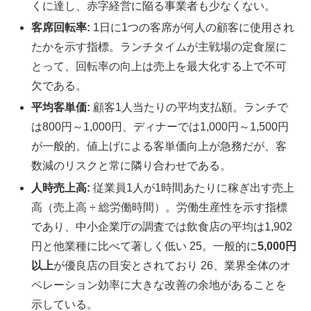
くに達し、赤字経営に陥る事業者も少なくない。
客席回転率:
1日に1つの客席が何人の顧客に使用され
たかを示す指標。ランチタイムが主戦場の定食屋に
とって、回転率の向上は売上を最大化する上で不可
欠である。
平均客単価:
顧客1人当たりの平均支払額。ランチで
は800円～1,000円、ディナーでは1,000円～1,500円
が一般的。値上げによる客単価向上が急務だが、客
数減のリスクと常に隣り合わせである。
人時売上高:
従業員1人が1時間あたりに稼ぎ出す売上
高（売上高 ÷ 総労働時間）。労働生産性を示す指標
であり、中小企業庁の調査では飲食店の平均は1,902
円と他業種に比べて著しく低い 25。一般的に
5,000円
以上
が優良店の目安とされており 26、業界全体のオ
ペレーション効率に大きな改善の余地があることを
示している。