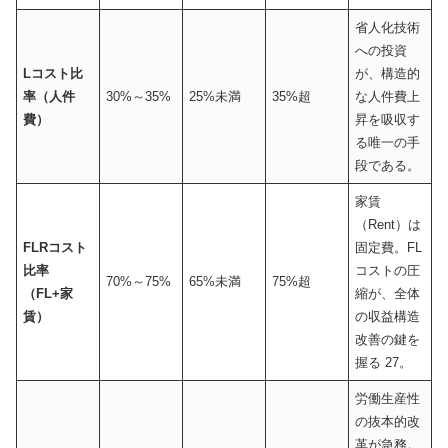
省人化技術
への投資
Lコスト比
が、構造的
率（人件
30%～35%
25%未満
35%超
な人件費上
費）
昇を吸収す
る唯一の手
段である。
家賃
（Rent）は
FLRコスト
固定費。FL
比率
コストの圧
70%～75%
65%未満
75%超
（FL+家
縮が、全体
賃）
の収益構造
改善の鍵を
握る 27。
労働生産性
の抜本的改
革が急務。