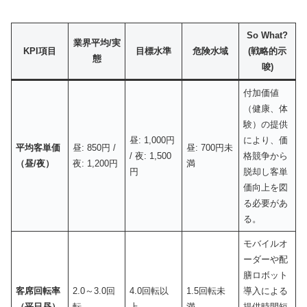
So What?
業界平均/実
KPI項目
目標水準
危険水域
(戦略的示
態
唆)
付加価値
（健康、体
験）の提供
昼: 1,000円
により、価
平均客単価
昼: 850円 /
昼: 700円未
/ 夜: 1,500
格競争から
（昼/夜）
夜: 1,200円
満
円
脱却し客単
価向上を図
る必要があ
る。
モバイルオ
ーダーや配
膳ロボット
客席回転率
2.0～3.0回
4.0回転以
1.5回転未
導入による
（平日昼）
転
上
満
提供時間短