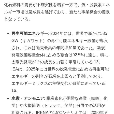
化石燃料の需要が不確実性を増す一方で、低・脱炭素エネ
ルギー市場は急成長を遂げており、新たな事業機会の源泉
となっている。
再生可能エネルギー:
2024年には、世界で新たに585
GW（ギガワット）の再生可能エネルギー設備が導入
され、これは過去最高の年間増加量であった。新規
発電設備容量全体に占める割合は92.5%に達し、特に
太陽光発電がその成長を力強く牽引している 13。
IEAは、2025年には世界の総発電量に占める再生可能
エネルギーの割合が石炭を上回ると予測しており、
エネルギーミックスの主役交代が目前に迫っている
16。
水素・アンモニア:
脱炭素化が困難な産業（鉄鋼、化
学）や大型輸送（トラック、船舶）分野での活用が
期待される。IRENAの1.5℃シナリオでは、2050年ま