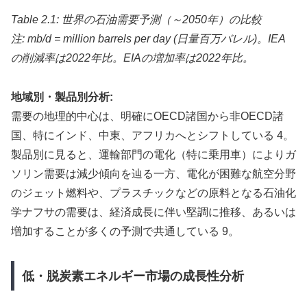
Table 2.1: 世界の石油需要予測（～2050年）の比較
注: mb/d = million barrels per day (日量百万バレル)。IEA
の削減率は2022年比。EIAの増加率は2022年比。
地域別・製品別分析:
需要の地理的中心は、明確にOECD諸国から非OECD諸
国、特にインド、中東、アフリカへとシフトしている 4。
製品別に見ると、運輸部門の電化（特に乗用車）によりガ
ソリン需要は減少傾向を辿る一方、電化が困難な航空分野
のジェット燃料や、プラスチックなどの原料となる石油化
学ナフサの需要は、経済成長に伴い堅調に推移、あるいは
増加することが多くの予測で共通している 9。
低・脱炭素エネルギー市場の成長性分析