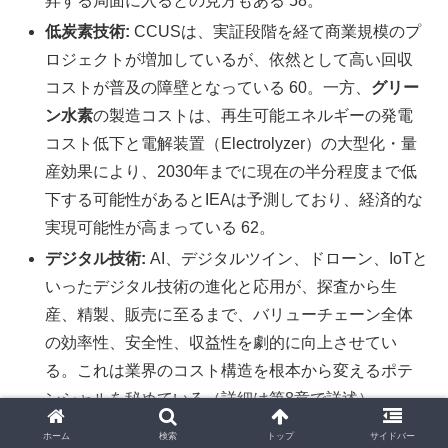
昇する局面に入るとの見方もある 58。
低炭素技術:
CCUSは、実証段階を経て商業規模のプ
ロジェクトが増加しているが、依然として高い回収
コストが普及の障壁となっている 60。一方、
グリー
ン水素
の製造コストは、再生可能エネルギーの発電
コスト低下と電解装置（Electrolyzer）の大型化・量
産効果により、2030年までに現在の半分程度まで低
下する可能性があるとIEAは予測しており、経済的な
実現可能性が高まっている 62。
デジタル技術:
AI、デジタルツイン、ドローン、IoTと
いったデジタル技術の進化と応用が、探査から生
産、精製、販売に至るまで、バリューチェーン全体
の効率性、安全性、収益性を劇的に向上させてい
る。これは業界のコスト構造を根本から変えるポテ
ンシャルを秘めている（詳細は第8章で詳述）。
ホーム
検索
トップ
サイドバー