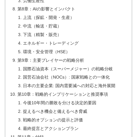
労働生産性
第8章：AIの影響とインパクト
上流（探鉱・開発・生産）
中流（輸送・貯蔵）
下流（精製・販売）
エネルギー・トレーディング
環境・安全管理（HSE）
第9章：主要プレイヤーの戦略分析
国際石油資本（スーパーメジャー）の戦略分岐
国営石油会社（NOCs）: 国家戦略との一体化
日本の主要企業: 国内需要減への対応と海外展開
第10章：戦略的インプリケーションと推奨事項
今後10年間の勝敗を分ける決定的要因
捉えるべき機会と備えるべき脅威
戦略的オプションの提示と評価
最終提言とアクションプラン
第11章：付録