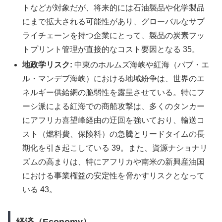
トなどが対象だが、将来的には石油製品や化学製品
にまで拡大される可能性があり、グローバルなサプ
ライチェーンを持つ企業にとって、製品の炭素フッ
トプリント管理が直接的なコスト要因となる 35。
地政学リスク:
中東のホルムズ海峡や紅海（バブ・エ
ル・マンデブ海峡）における地域紛争は、世界のエ
ネルギー供給網の脆弱性を露呈させている。特にフ
ーシ派による紅海での商船攻撃は、多くのタンカー
にアフリカ喜望峰経由の迂回を強いており、輸送コ
スト（燃料費、保険料）の急騰とリードタイムの長
期化を引き起こしている 39。また、資源ナショナリ
ズムの高まりは、特にアフリカや南米の新興産油国
における事業権益の安定性を脅かすリスクとなって
いる 43。
経済（Economy）