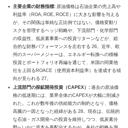
主要企業の財務指標:
原油価格は石油企業の売上高や
利益率（ROA, ROE, ROCE）に大きな影響を与える
が、その関係は単純な正比例ではない。価格変動リ
スクを管理するヘッジ戦略や、下流部門・化学部門
の収益性、低炭素事業への投資リターンなどが、総
合的な財務パフォーマンスを左右する 26。近年、欧
州のスーパーメジャーは、エネルギー転換への積極
投資とポートフォリオ再編を通じて、米国の同業他
社を上回るROACE（使用資本利益率）を達成する傾
向が見られる 27。
上流部門の探鉱開発投資（CAPEX）:
過去の原油価
格の低迷期には、業界全体のCAPEXが大幅に削減さ
れた。これが数年後の供給能力の制約となり、価格
高騰の一因となった経緯がある 28。現在は、伝統的
な石油・ガス開発への投資を維持しつつ、低炭素分
野へいかに資本を再配分するかが、各社の戦略を測