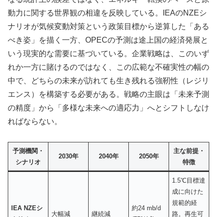
動力に関する世界観の相違を反映している。IEAのNZEシ
ナリオが気候変動対策という政策目標から逆算した「ある
べき姿」を描く一方、OPECの予測は途上国の経済発展と
いう現実的な需要に基づいている。企業戦略は、このいず
れか一方に賭けるのではなく、この広範な不確実性の幅の
中で、どちらの未来が訪れても生き残れる強靭性（レジリ
エンス）を構築する必要がある。戦略の主眼は「未来予測
の精度」から「多様な未来への適応力」へとシフトしなけ
ればならない。
予測機関・
主な前提・
2030年
2040年
2050年
シナリオ
特徴
1.5℃目標達
成に向けた
規範的経
IEA NZEシ
約24 mb/d
大幅減
継続減
路。再生可