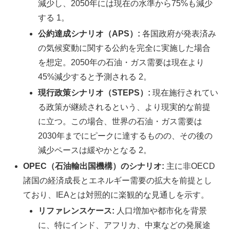
減少し、2050年には現在の水準から75%も減少
する 1。
公約達成シナリオ（APS）:
各国政府が発表済み
の気候変動に関する公約を完全に実施した場合
を想定。2050年の石油・ガス需要は現在より
45%減少すると予測される 2。
現行政策シナリオ（STEPS）:
現在施行されてい
る政策が継続されるという、より現実的な前提
に立つ。この場合、世界の石油・ガス需要は
2030年までにピークに達するものの、その後の
減少ペースは緩やかとなる 2。
OPEC（石油輸出国機構）のシナリオ:
主に非OECD
諸国の経済成長とエネルギー需要の拡大を前提とし
ており、IEAとは対照的に楽観的な見通しを示す。
リファレンスケース:
人口増加や都市化を背景
に、特にインド、アフリカ、中東などの発展途