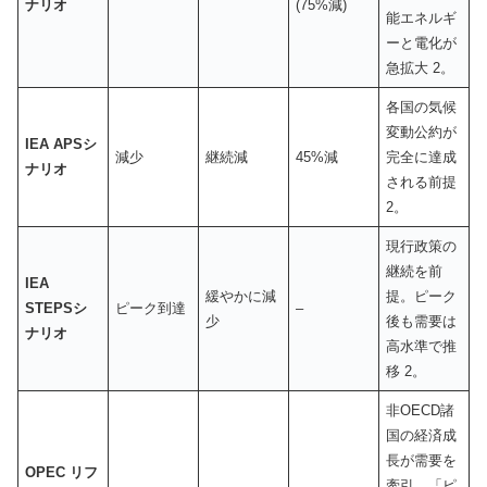
ナリオ
(75%減)
能エネルギ
ーと電化が
急拡大 2。
各国の気候
変動公約が
IEA APSシ
減少
継続減
45%減
完全に達成
ナリオ
される前提
2。
現行政策の
継続を前
IEA
緩やかに減
提。ピーク
STEPSシ
ピーク到達
–
少
後も需要は
ナリオ
高水準で推
移 2。
非OECD諸
国の経済成
長が需要を
OPEC リフ
牽引。「ピ