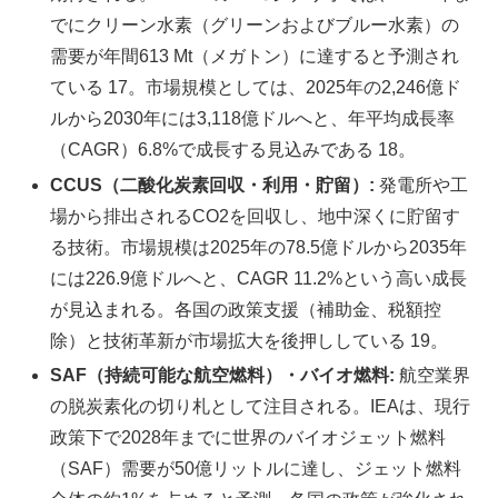
でにクリーン水素（グリーンおよびブルー水素）の
需要が年間613 Mt（メガトン）に達すると予測され
ている 17。市場規模としては、2025年の2,246億ド
ルから2030年には3,118億ドルへと、年平均成長率
（CAGR）6.8%で成長する見込みである 18。
CCUS（二酸化炭素回収・利用・貯留）:
発電所や工
場から排出されるCO2を回収し、地中深くに貯留す
る技術。市場規模は2025年の78.5億ドルから2035年
には226.9億ドルへと、CAGR 11.2%という高い成長
が見込まれる。各国の政策支援（補助金、税額控
除）と技術革新が市場拡大を後押ししている 19。
SAF（持続可能な航空燃料）・バイオ燃料:
航空業界
の脱炭素化の切り札として注目される。IEAは、現行
政策下で2028年までに世界のバイオジェット燃料
（SAF）需要が50億リットルに達し、ジェット燃料