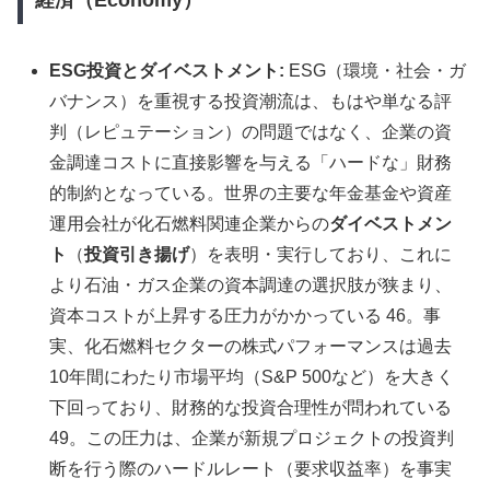
ESG投資とダイベストメント:
ESG（環境・社会・ガ
バナンス）を重視する投資潮流は、もはや単なる評
判（レピュテーション）の問題ではなく、企業の資
金調達コストに直接影響を与える「ハードな」財務
的制約となっている。世界の主要な年金基金や資産
運用会社が化石燃料関連企業からの
ダイベストメン
ト
（
投資引き揚げ
）を表明・実行しており、これに
より石油・ガス企業の資本調達の選択肢が狭まり、
資本コストが上昇する圧力がかかっている 46。事
実、化石燃料セクターの株式パフォーマンスは過去
10年間にわたり市場平均（S&P 500など）を大きく
下回っており、財務的な投資合理性が問われている
49。この圧力は、企業が新規プロジェクトの投資判
断を行う際のハードルレート（要求収益率）を事実