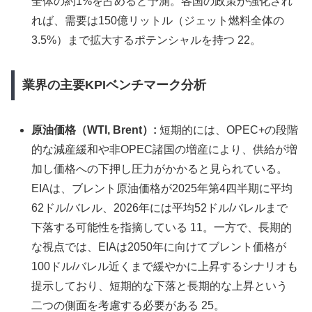
全体の約1%を占めると予測。各国の政策が強化され
れば、需要は150億リットル（ジェット燃料全体の
3.5%）まで拡大するポテンシャルを持つ 22。
業界の主要KPIベンチマーク分析
原油価格（WTI, Brent）:
短期的には、OPEC+の段階
的な減産緩和や非OPEC諸国の増産により、供給が増
加し価格への下押し圧力がかかると見られている。
EIAは、ブレント原油価格が2025年第4四半期に平均
62ドル/バレル、2026年には平均52ドル/バレルまで
下落する可能性を指摘している 11。一方で、長期的
な視点では、EIAは2050年に向けてブレント価格が
100ドル/バレル近くまで緩やかに上昇するシナリオも
提示しており、短期的な下落と長期的な上昇という
二つの側面を考慮する必要がある 25。