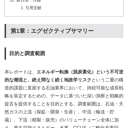
引用文献
第1章：エグゼクティブサマリー
目的と調査範囲
本レポートは、
エネルギー転換（脱炭素化）という不可逆
的な潮流と、絶え間なく続く地政学リスク
という二重の構
造的課題に直面する石油業界において、持続可能な成長戦
略を策定するための、データに基づいた深い洞察と戦略的
提言を提供することを目的とする。調査範囲は、石油・天
然ガスの上流（探鉱・開発・生産）、中流（輸送・貯
蔵）、下流（精製・販売）のバリューチェーン全体に加
え、再生可能エネルギー、水素、CCUS（二酸化炭素回