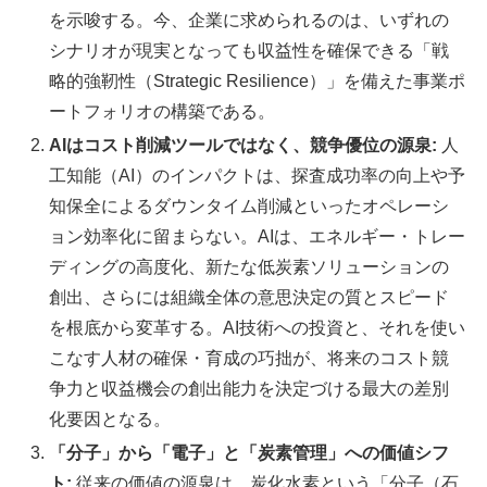
を示唆する。今、企業に求められるのは、いずれの
シナリオが現実となっても収益性を確保できる「戦
略的強靭性（Strategic Resilience）」を備えた事業ポ
ートフォリオの構築である。
AIはコスト削減ツールではなく、競争優位の源泉:
人
工知能（AI）のインパクトは、探査成功率の向上や予
知保全によるダウンタイム削減といったオペレーシ
ョン効率化に留まらない。AIは、エネルギー・トレー
ディングの高度化、新たな低炭素ソリューションの
創出、さらには組織全体の意思決定の質とスピード
を根底から変革する。AI技術への投資と、それを使い
こなす人材の確保・育成の巧拙が、将来のコスト競
争力と収益機会の創出能力を決定づける最大の差別
化要因となる。
「分子」から「電子」と「炭素管理」への価値シフ
ト:
従来の価値の源泉は、炭化水素という「分子（石