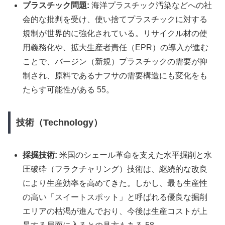
プラスチック問題:
海洋プラスチック汚染などへの社
会的な批判を受け、使い捨てプラスチックに対する
規制が世界的に強化されている。リサイクル材の使
用義務化や、拡大生産者責任（EPR）の導入が進む
ことで、バージン（新規）プラスチックの需要が抑
制され、原料であるナフサの需要構造にも変化をも
たらす可能性がある 55。
技術（Technology）
採掘技術:
米国のシェール革命を支えた水平掘削と水
圧破砕（フラクチャリング）技術は、継続的な改良
により生産効率を高めてきた。しかし、最も生産性
の高い「スイートスポット」と呼ばれる優良な掘削
エリアの枯渇が進んでおり、今後は生産コストが上