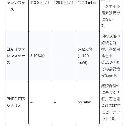
ァレンスケ
113.3 mb/d
120.0 mb/d
122.9 mb/d
ークオイル
ース
需要は視野
にない」
7。
現行政策の
継続を前
EIA リファ
6-42%増
提。産業用
レンスケー
3-10%増
–
(～120
途と非
ス
mb/d)
OECD諸国
での需要増
が顕著 9。
経済合理性
に基づく移
BNEF ETS
行。石油需
–
–
88 mb/d
シナリオ
要は2032年
にピークア
ウト 10。