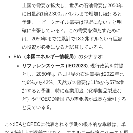
上国で需要が拡大し、世界の石油需要は2050年
に日量約1億2,300万バレルまで増加し続けると
予測。「ピークオイル需要は視野にない」と明
確に主張している 4。この需要を満たすために
は、2050年までに累計で18.2兆ドルという巨額
の投資が必要になると試算している 4。
EIA（米国エネルギー情報局）のシナリオ:
リファレンスケース (IEO2023):
現行政策を前提
とし、2050年までに世界の石油需要は2022年比
で6%から42%、天然ガス需要は11%から57%増
加すると予測。特に産業用途（化学製品製造な
ど）や非OECD諸国での需要増が成長を牽引する
と見ている 9。
このIEAとOPECに代表される予測の根本的な乖離は、単
なる統計上の誤差ではなく、エネルギー転換のペースと原