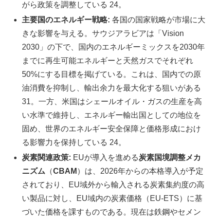
がら政策を調整している 24。
主要国のエネルギー戦略:
各国の国家戦略が市場に大
きな影響を与える。サウジアラビアは「Vision
2030」の下で、国内のエネルギーミックスを2030年
までに再生可能エネルギーと天然ガスでそれぞれ
50%にする目標を掲げている。これは、国内での原
油消費を抑制し、輸出余力を最大化する狙いがある
31。一方、米国はシェールオイル・ガスの生産を高
い水準で維持し、エネルギー輸出国としての地位を
固め、世界のエネルギー安全保障と価格形成におけ
る影響力を保持している 24。
炭素関連政策:
EUが導入を進める
炭素国境調整メカ
ニズム
（
CBAM
）は、2026年からの本格導入が予定
されており、EU域外から輸入される炭素集約度の高
い製品に対し、EU域内の炭素価格（EU-ETS）に基
づいた価格を課すものである。現在は鉄鋼やセメン