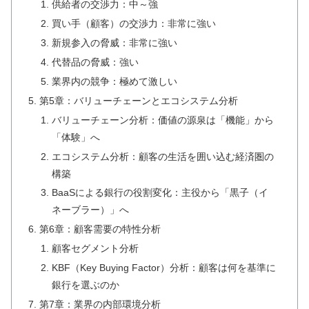
供給者の交渉力：中～強
買い手（顧客）の交渉力：非常に強い
新規参入の脅威：非常に強い
代替品の脅威：強い
業界内の競争：極めて激しい
第5章：バリューチェーンとエコシステム分析
バリューチェーン分析：価値の源泉は「機能」から
「体験」へ
エコシステム分析：顧客の生活を囲い込む経済圏の
構築
BaaSによる銀行の役割変化：主役から「黒子（イ
ネーブラー）」へ
第6章：顧客需要の特性分析
顧客セグメント分析
KBF（Key Buying Factor）分析：顧客は何を基準に
銀行を選ぶのか
第7章：業界の内部環境分析