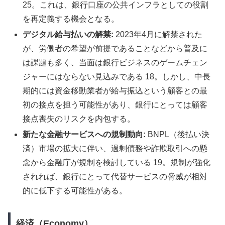
25。これは、銀行口座の公共インフラとしての役割
を再定義する機会となる。
デジタル給与払いの解禁:
2023年4月に解禁された
が、労働者の希望が前提であることなどから普及に
は課題も多く、当面は銀行ビジネスのゲームチェン
ジャーにはならない見込みである 18。しかし、中長
期的には資金移動業者が給与振込という顧客との最
初の接点を担う可能性があり、銀行にとっては顧客
接点喪失のリスクを内包する。
新たな金融サービスへの規制動向:
BNPL（後払い決
済）市場の拡大に伴い、過剰債務や詐欺取引への懸
念から金融庁が規制を検討している 19。規制が強化
されれば、銀行にとって代替サービスの脅威が相対
的に低下する可能性がある。
経済（Economy）