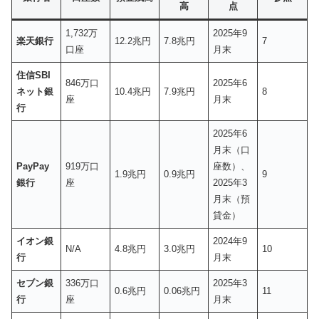
高
点
1,732万
2025年9
楽天銀行
12.2兆円
7.8兆円
7
口座
月末
住信SBI
846万口
2025年6
ネット銀
10.4兆円
7.9兆円
8
座
月末
行
2025年6
月末（口
PayPay
919万口
座数）、
1.9兆円
0.9兆円
9
銀行
座
2025年3
月末（預
貸金）
イオン銀
2024年9
N/A
4.8兆円
3.0兆円
10
行
月末
セブン銀
336万口
2025年3
0.6兆円
0.06兆円
11
行
座
月末