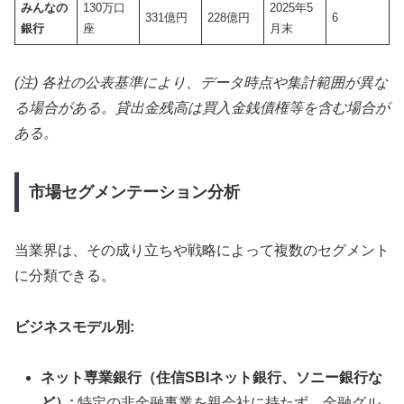
みんなの
130万口
2025年5
331億円
228億円
6
銀行
座
月末
(注) 各社の公表基準により、データ時点や集計範囲が異な
る場合がある。貸出金残高は買入金銭債権等を含む場合が
ある。
市場セグメンテーション分析
当業界は、その成り立ちや戦略によって複数のセグメント
に分類できる。
ビジネスモデル別:
ネット専業銀行（住信SBIネット銀行、ソニー銀行な
ど）:
特定の非金融事業を親会社に持たず、金融グル