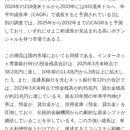
2024年の216億米ドルから2033年には431億米ドルへ、年
平均成長率（CAGR）で成長すると予測されている [1]。
別の調査では、2025年から2032年までのCAGRをと予測
しており、いずれにせよ二桁成長が見込まれる高いポテン
シャルを持つ市場である 2。
この潮流は国内市場においても同様である。インターネッ
ト専業銀行9行の預金残高合計は、2025年3月末時点で
38.2兆円に達し、10年前の11.4兆円から3倍以上に拡大し
た 3。また、流通系銀行を含むネット銀行等12行の合計で
は、2023年3月末時点で預金残高が約35兆円、貸出金残高
が約21兆円に達している 4。過去10年間の年率平均伸び
率は、預金が、貸出金がと、信用金庫（預金、貸出金）を
圧倒しており、伝統的金融機関からの劇的な資金シフトが
継続していることを示している 4。この力強い成長は、単
なる利便性向上だけでなく、後述するエコシステム戦略に