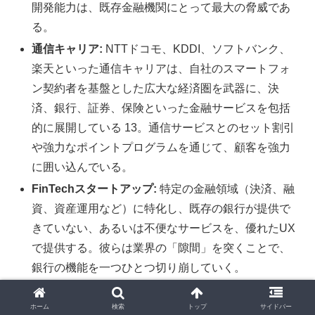
開発能力は、既存金融機関にとって最大の脅威であ
る。
通信キャリア:
NTTドコモ、KDDI、ソフトバンク、
楽天といった通信キャリアは、自社のスマートフォ
ン契約者を基盤とした広大な経済圏を武器に、決
済、銀行、証券、保険といった金融サービスを包括
的に展開している 13。通信サービスとのセット割引
や強力なポイントプログラムを通じて、顧客を強力
に囲い込んでいる。
FinTechスタートアップ:
特定の金融領域（決済、融
資、資産運用など）に特化し、既存の銀行が提供で
きていない、あるいは不便なサービスを、優れたUX
で提供する。彼らは業界の「隙間」を突くことで、
銀行の機能を一つひとつ切り崩していく。
ホーム
検索
トップ
サイドバー
代替品の脅威：強い