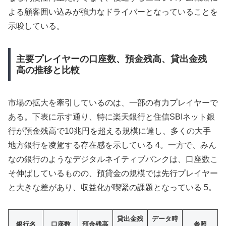
よる顧客囲い込みが強力なドライバーとなっていることを
示唆している。
主要プレイヤーの口座数、預金残高、貸出金残
高の推移と比較
市場の拡大を牽引しているのは、一部の有力プレイヤーで
ある。下表に示す通り、特に楽天銀行と住信SBIネット銀
行が預金残高で10兆円を超える規模に達し、多くの大手
地方銀行を凌駕する存在感を示している 4。一方で、みん
なの銀行のようなデジタルネイティブバンクは、口座数こ
そ伸ばしているものの、預貸金の規模では先行プレイヤー
と大きな差があり、収益化が喫緊の課題となっている 5。
貸出金残
データ時
銀行名
口座数
預金残高
参照