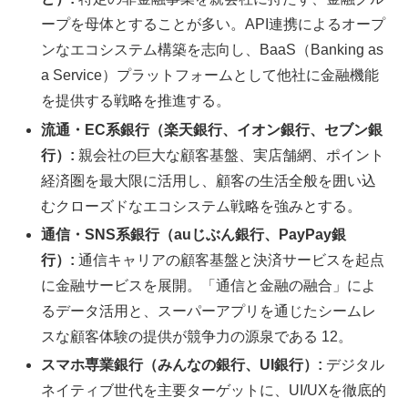
ープを母体とすることが多い。API連携によるオープ
ンなエコシステム構築を志向し、BaaS（Banking as
a Service）プラットフォームとして他社に金融機能
を提供する戦略を推進する。
流通・EC系銀行（楽天銀行、イオン銀行、セブン銀
行）:
親会社の巨大な顧客基盤、実店舗網、ポイント
経済圏を最大限に活用し、顧客の生活全般を囲い込
むクローズドなエコシステム戦略を強みとする。
通信・SNS系銀行（auじぶん銀行、PayPay銀
行）:
通信キャリアの顧客基盤と決済サービスを起点
に金融サービスを展開。「通信と金融の融合」によ
るデータ活用と、スーパーアプリを通じたシームレ
スな顧客体験の提供が競争力の源泉である 12。
スマホ専業銀行（みんなの銀行、UI銀行）:
デジタル
ネイティブ世代を主要ターゲットに、UI/UXを徹底的