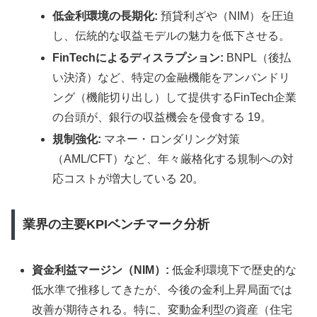
低金利環境の長期化:
預貸利ざや（NIM）を圧迫
し、伝統的な収益モデルの魅力を低下させる。
FinTechによるディスラプション:
BNPL（後払
い決済）など、特定の金融機能をアンバンドリ
ング（機能切り出し）して提供するFinTech企業
の台頭が、銀行の収益機会を侵食する 19。
規制強化:
マネー・ロンダリング対策
（AML/CFT）など、年々厳格化する規制への対
応コストが増大している 20。
業界の主要KPIベンチマーク分析
資金利益マージン（NIM）:
低金利環境下で歴史的な
低水準で推移してきたが、今後の金利上昇局面では
改善が期待される。特に、変動金利型の資産（住宅