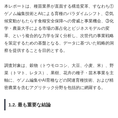
本レポートは、種苗業界が直面する構造変革、すなわち①
ゲノム編集技術とAIによる育種のパラダイムシフト、②気
候変動がもたらす食糧安全保障への脅威と事業機会、③化
学・農薬大手による市場の寡占化とビジネスモデルの変
革、という複合的な力学を深く分析し、次世代の事業戦略
を策定するための基盤となる、データに基づいた戦略的洞
察を提供することを目的とする。
調査対象は、穀物（トウモロコシ、大豆、小麦、米）、野
菜（トマト、レタス）、果樹、花卉の種子・苗木事業を主
軸に、ゲノム編集やAI育種などの関連育種技術、および精
密農業を含むアグリテック分野を包括的に網羅する。
1.2. 最も重要な結論