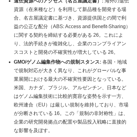
遺伝資源へのアクセス（名古屋議定書）:
海外の遺伝
資源（在来種など）を利用して新品種を開発する場
合、名古屋議定書に基づき、資源提供国との間で利
益の公正な配分（ABS: Access and Benefit-Sharing）
に関する契約を締結する必要がある 26。これによ
り、法的手続きが複雑化し、企業のコンプライアン
スコストと開発の不確実性が増大している 26。
GMO/ゲノム編集作物への規制スタンス:
各国・地域
で規制対応が大きく異なり、これがグローバルな事
業展開における最大の不確実性要因となっている。
米国、カナダ、ブラジル、アルゼンチン、日本など
はゲノム編集技術に比較的寛容な姿勢を示す一方、
欧州連合（EU）は厳しい規制を維持しており、市場
が分断されている 16。この「規制の非対称性」は、
企業の研究開発拠点の配置や製品投入戦略に直接的
な影響を及ぼす。