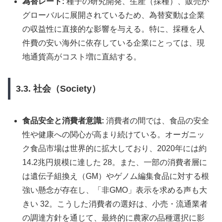
為替レート:
種子の研究開発、生産（採種）、販売が
グローバルに展開されているため、為替変動は企業
の収益性に直接的な影響を与える。特に、採種を人
件費の安い海外に依存している企業にとっては、現
地通貨高がコスト増に直結する。
3.3. 社会（Society）
食品安全と消費者意識:
消費者の間では、食品の安全
性や健康への関心が高まり続けている。オーガニッ
ク食品市場は世界的に拡大しており、2020年には約
14.2兆円規模に達した 28。また、一部の消費者層に
は遺伝子組換え（GM）やゲノム編集食品に対する根
強い懸念が存在し、「非GMO」表示を求める声も大
きい 32。こうした消費者の選好は、小売・流通業者
の調達方針を通じて、最終的に農家の品種選択に影