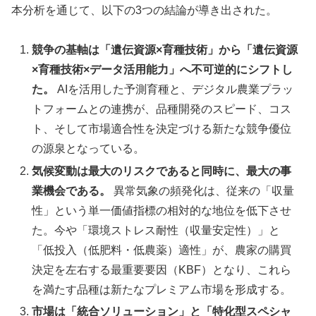
本分析を通じて、以下の3つの結論が導き出された。
競争の基軸は「遺伝資源×育種技術」から「遺伝資源
×育種技術×データ活用能力」へ不可逆的にシフトし
た。
AIを活用した予測育種と、デジタル農業プラッ
トフォームとの連携が、品種開発のスピード、コス
ト、そして市場適合性を決定づける新たな競争優位
の源泉となっている。
気候変動は最大のリスクであると同時に、最大の事
業機会である。
異常気象の頻発化は、従来の「収量
性」という単一価値指標の相対的な地位を低下させ
た。今や「環境ストレス耐性（収量安定性）」と
「低投入（低肥料・低農薬）適性」が、農家の購買
決定を左右する最重要要因（KBF）となり、これら
を満たす品種は新たなプレミアム市場を形成する。
市場は「統合ソリューション」と「特化型スペシャ