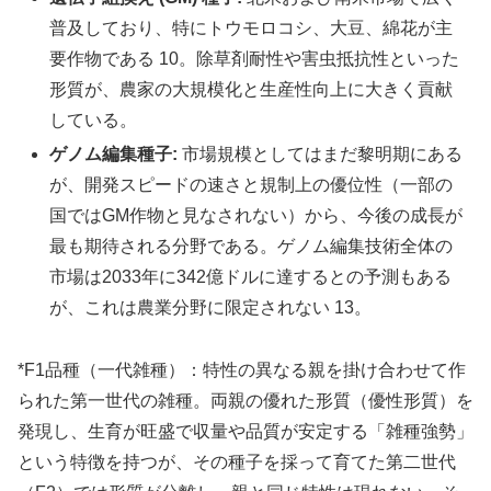
普及しており、特にトウモロコシ、大豆、綿花が主
要作物である 10。除草剤耐性や害虫抵抗性といった
形質が、農家の大規模化と生産性向上に大きく貢献
している。
ゲノム編集種子:
市場規模としてはまだ黎明期にある
が、開発スピードの速さと規制上の優位性（一部の
国ではGM作物と見なされない）から、今後の成長が
最も期待される分野である。ゲノム編集技術全体の
市場は2033年に342億ドルに達するとの予測もある
が、これは農業分野に限定されない 13。
*F1品種（一代雑種）：特性の異なる親を掛け合わせて作
られた第一世代の雑種。両親の優れた形質（優性形質）を
発現し、生育が旺盛で収量や品質が安定する「雑種強勢」
という特徴を持つが、その種子を採って育てた第二世代