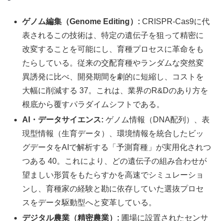
ゲノム編集（Genome Editing）:
CRISPR-Cas9に代
表されるこの技術は、特定の遺伝子を狙って精密に
改変することを可能にし、育種プロセスに革命をも
たらしている。従来の交配育種やランダムな突然変
異誘発に比べ、開発期間を劇的に短縮し、コストを
大幅に削減する 37。これは、業界のR&Dのあり方を
根底から覆すパラダイムシフトである。
AI・データサイエンス:
ゲノム情報（DNA配列）、表
現型情報（生育データ）、環境情報を統合したビッ
グデータをAIで解析する「予測育種」が実用化されつ
つある 40。これにより、どの遺伝子の組み合わせが
望ましい形質をもたらすかを高速でシミュレーショ
ンし、育種家の経験と勘に依存していた選抜プロセ
スをデータ駆動型へと変革している。
デジタル農業（精密農業）:
圃場に設置されたセンサ