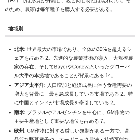
（F2）では形質が分離し、親と同じ特性は現れない。そ
のため、農家は毎年種子を購入する必要がある。
地域別
北米:
世界最大の市場であり、全体の30%を超えるシ
ェアを占める 2。先進的な農業技術の導入、大規模農
家の存在、そしてBayerやCortevaといったグローバ
ル大手の本拠地であることが背景にある 14。
アジア太平洋:
人口増加と経済成長に伴う食糧需要の
増大を背景に、最も急成長している市場である 2。特
に中国とインドが市場成長を牽引している 2。
南米:
ブラジルやアルゼンチンを中心に、GM作物の
主要生産地として重要な地位を占める 7。
欧州:
GM作物に対する厳しい規制がある一方で、高
品質な野菜種子や、オーガニック農法・持続可能な