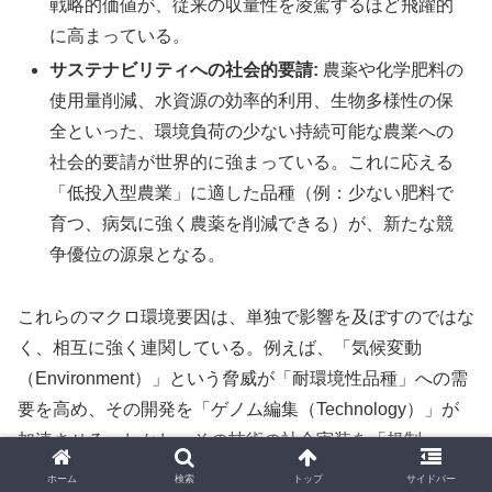
戦略的価値が、従来の収量性を凌駕するほど飛躍的
に高まっている。
サステナビリティへの社会的要請:
農薬や化学肥料の
使用量削減、水資源の効率的利用、生物多様性の保
全といった、環境負荷の少ない持続可能な農業への
社会的要請が世界的に強まっている。これに応える
「低投入型農業」に適した品種（例：少ない肥料で
育つ、病気に強く農薬を削減できる）が、新たな競
争優位の源泉となる。
これらのマクロ環境要因は、単独で影響を及ぼすのではな
く、相互に強く連関している。例えば、「気候変動
（Environment）」という脅威が「耐環境性品種」への需
要を高め、その開発を「ゲノム編集（Technology）」が
加速させる。しかし、その技術の社会実装を「規制
（Politics, Legal）」が左右し、最終製品の表示を巡って
ホーム
検索
トップ
サイドバー