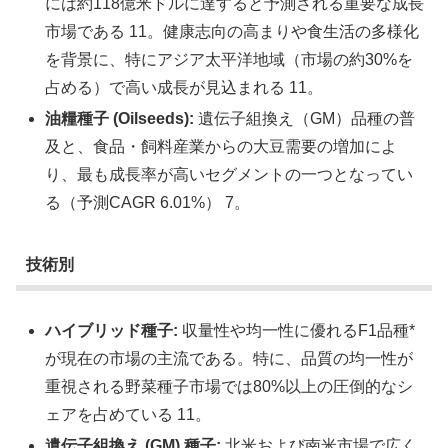
には約118億米ドルに達すると予測される重要な成長
市場である 11。健康志向の高まりや食生活の多様化
を背景に、特にアジア太平洋地域（市場の約30%を
占める）で高い成長が見込まれる 11。
油糧種子 (Oilseeds):
遺伝子組換え（GM）品種の普
及と、食品・飼料産業からの大豆需要の増加によ
り、最も成長率が高いセグメントの一つとなってい
る（予測CAGR 6.01%） 7。
技術別
ハイブリッド種子:
収量性や均一性に優れるF1品種*
が現在の市場の主流である。特に、品質の均一性が
重視される野菜種子市場では80%以上の圧倒的なシ
ェアを占めている 11。
遺伝子組換え (GM) 種子:
北米および南米市場で広く