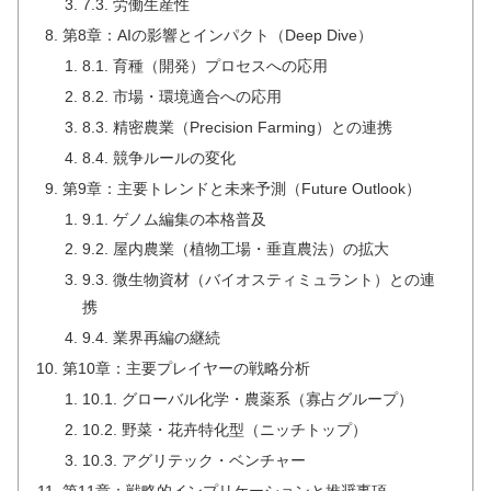
7.3. 労働生産性
第8章：AIの影響とインパクト（Deep Dive）
8.1. 育種（開発）プロセスへの応用
8.2. 市場・環境適合への応用
8.3. 精密農業（Precision Farming）との連携
8.4. 競争ルールの変化
第9章：主要トレンドと未来予測（Future Outlook）
9.1. ゲノム編集の本格普及
9.2. 屋内農業（植物工場・垂直農法）の拡大
9.3. 微生物資材（バイオスティミュラント）との連
携
9.4. 業界再編の継続
第10章：主要プレイヤーの戦略分析
10.1. グローバル化学・農薬系（寡占グループ）
10.2. 野菜・花卉特化型（ニッチトップ）
10.3. アグリテック・ベンチャー
第11章：戦略的インプリケーションと推奨事項