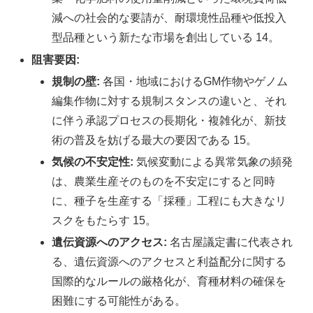
減への社会的な要請が、耐環境性品種や低投入
型品種という新たな市場を創出している 14。
阻害要因:
規制の壁:
各国・地域におけるGM作物やゲノム
編集作物に対する規制スタンスの違いと、それ
に伴う承認プロセスの長期化・複雑化が、新技
術の普及を妨げる最大の要因である 15。
気候の不安定性:
気候変動による異常気象の頻発
は、農業生産そのものを不安定にすると同時
に、種子を生産する「採種」工程にも大きなリ
スクをもたらす 15。
遺伝資源へのアクセス:
名古屋議定書に代表され
る、遺伝資源へのアクセスと利益配分に関する
国際的なルールの厳格化が、育種材料の確保を
困難にする可能性がある。