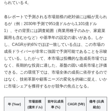
られている 4。
各レポートで予測される市場規模の絶対値には幅が見られ
るが（例：2030年予測で951億ドルから1,101億ドル
1）、その背景には調査範囲（商業用種子のみか、家庭菜
園用も含むかなど）や基準年の設定の違いがある。しか
し、CAGRが約6%でほぼ一致している点は、この市場の
成長ドライバーが非常に強固で予測可能であることを示唆
している。したがって、本市場は投機的な急成長市場では
なく、長期的な投資に適した、基盤の固い成長市場と評価
できる。この環境下では、市場全体の成長に依存するので
はなく、技術革新や顧客ニーズの変化を的確に捉え、いか
に市場シェアを獲得するかが競争の焦点となる。
市場規模
前年比成長
備考 (出典
年 (Year)
CAGR (5年)
(億米ドル)
率 (%)
統合)