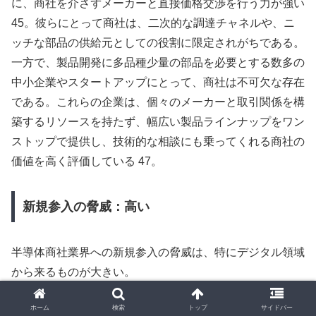
に、商社を介さずメーカーと直接価格交渉を行う力が強い
45。彼らにとって商社は、二次的な調達チャネルや、ニ
ッチな部品の供給元としての役割に限定されがちである。
一方で、製品開発に多品種少量の部品を必要とする数多の
中小企業やスタートアップにとって、商社は不可欠な存在
である。これらの企業は、個々のメーカーと取引関係を構
築するリソースを持たず、幅広い製品ラインナップをワン
ストップで提供し、技術的な相談にも乗ってくれる商社の
価値を高く評価している 47。
新規参入の脅威：高い
半導体商社業界への新規参入の脅威は、特にデジタル領域
から来るものが大きい。
Digi-KeyやMouserに代表されるECプラットフォームは、
ホーム
検索
トップ
サイドバー
物理的な営業拠点や多数の営業担当者を必要としない、極