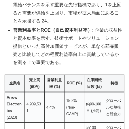
需給バランスを示す重要な先行指標であり、1を上回
ると需要が供給を上回り、市場が拡大局面にあるこ
とを示唆する 24。
営業利益率とROE（自己資本利益率）:
企業の収益性
と資本効率を示す。技術サポートやソリューション
提供といった高付加価値サービスが、単なる部品販
売と比較してどの程度利益率向上に貢献しているか
を測る上で重要である。
売上高
営業利益
在庫回転
企業名
ROE (%)
特徴
(億円)
率 (%)
日数 (日)
Arrow
15.8%
グローバ
Electron
4,909,53
約90-100
4.4%
(Non-
ルな規模
ics
1
日 (推定)
GAAP)
と総合力
(2023)
約100-
グローバ