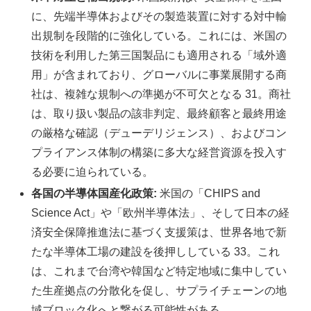
に、先端半導体およびその製造装置に対する対中輸
出規制を段階的に強化している。これには、米国の
技術を利用した第三国製品にも適用される「域外適
用」が含まれており、グローバルに事業展開する商
社は、複雑な規制への準拠が不可欠となる 31。商社
は、取り扱い製品の該非判定、最終顧客と最終用途
の厳格な確認（デューデリジェンス）、およびコン
プライアンス体制の構築に多大な経営資源を投入す
る必要に迫られている。
各国の半導体国産化政策:
米国の「CHIPS and
Science Act」や「欧州半導体法」、そして日本の経
済安全保障推進法に基づく支援策は、世界各地で新
たな半導体工場の建設を後押ししている 33。これ
は、これまで台湾や韓国など特定地域に集中してい
た生産拠点の分散化を促し、サプライチェーンの地
域ブロック化へと繋がる可能性がある。