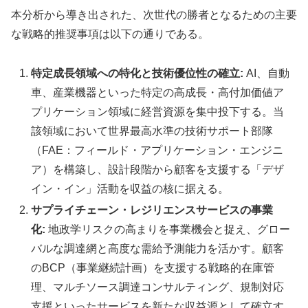
本分析から導き出された、次世代の勝者となるための主要
な戦略的推奨事項は以下の通りである。
特定成長領域への特化と技術優位性の確立:
AI、自動
車、産業機器といった特定の高成長・高付加価値ア
プリケーション領域に経営資源を集中投下する。当
該領域において世界最高水準の技術サポート部隊
（FAE：フィールド・アプリケーション・エンジニ
ア）を構築し、設計段階から顧客を支援する「デザ
イン・イン」活動を収益の核に据える。
サプライチェーン・レジリエンスサービスの事業
化:
地政学リスクの高まりを事業機会と捉え、グロー
バルな調達網と高度な需給予測能力を活かす。顧客
のBCP（事業継続計画）を支援する戦略的在庫管
理、マルチソース調達コンサルティング、規制対応
支援といったサービスを新たな収益源として確立す