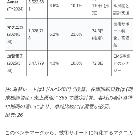
Avnet
3,522,58
3.6%
10.1%
110日 (推
ル展開と
(FY2024)
1
定)
設計支援
技術サポ
マクニカ
1,028,71
74.3日
ート特
(2024/3
6.2%
21.6%
8
(推定)
化、高収
期)
益
加賀電子
EMS事業
(2025/3
5,47,779
4.3%
10.8%
72.8日
とのシナ
期)
ジー
注: 為替レートは1ドル=148円で換算。在庫回転日数は (期
末棚卸資産 / 売上原価) * 365 で推定計算。各社の会計基準
や期間の違いにより、単純比較には留意が必要。
出典: 26
このベンチマークから、技術サポートに特化するマクニカ