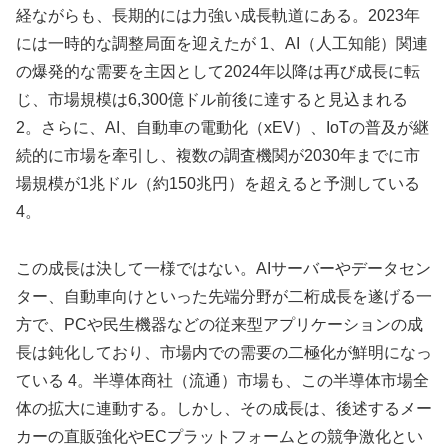
経ながらも、長期的には力強い成長軌道にある。2023年
には一時的な調整局面を迎えたが 1、AI（人工知能）関連
の爆発的な需要を主因として2024年以降は再び成長に転
じ、市場規模は6,300億ドル前後に達すると見込まれる
2。さらに、AI、自動車の電動化（xEV）、IoTの普及が継
続的に市場を牽引し、複数の調査機関が2030年までに市
場規模が1兆ドル（約150兆円）を超えると予測している
4。
この成長は決して一様ではない。AIサーバーやデータセン
ター、自動車向けといった先端分野が二桁成長を遂げる一
方で、PCや民生機器などの従来型アプリケーションの成
長は鈍化しており、市場内での需要の二極化が鮮明になっ
ている 4。半導体商社（流通）市場も、この半導体市場全
体の拡大に連動する。しかし、その成長は、後述するメー
カーの直販強化やECプラットフォームとの競争激化とい