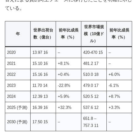
ている。
世界市場規
世界出荷台
前年比成長
前年比成長
年
模（10億ド
数（億台）
率（%）
率（%）
ル）
2020
13.97 16
–
420-470 15
–
2021
15.10 16
+8.1%
481.2 17
–
2022
15.16 16
+0.4%
510.0 18
+6.0%
2023
11.70 14
-22.8%
479.0 17
-6.1%
2024
12.39 13
+5.9%
520.5 12
+8.7%
2025 (予測)
16.39 16
+32.3%
537.6 12
+3.3%
651.8 –
2030 (予測)
17.50 15
–
–
757.3 11