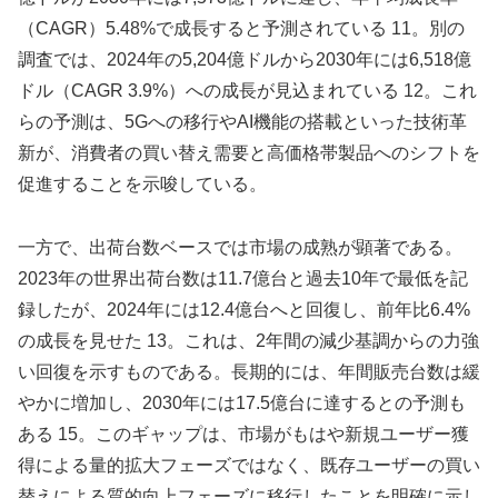
（CAGR）5.48%で成長すると予測されている 11。別の
調査では、2024年の5,204億ドルから2030年には6,518億
ドル（CAGR 3.9%）への成長が見込まれている 12。これ
らの予測は、5Gへの移行やAI機能の搭載といった技術革
新が、消費者の買い替え需要と高価格帯製品へのシフトを
促進することを示唆している。
一方で、出荷台数ベースでは市場の成熟が顕著である。
2023年の世界出荷台数は11.7億台と過去10年で最低を記
録したが、2024年には12.4億台へと回復し、前年比6.4%
の成長を見せた 13。これは、2年間の減少基調からの力強
い回復を示すものである。長期的には、年間販売台数は緩
やかに増加し、2030年には17.5億台に達するとの予測も
ある 15。このギャップは、市場がもはや新規ユーザー獲
得による量的拡大フェーズではなく、既存ユーザーの買い
替えによる質的向上フェーズに移行したことを明確に示し