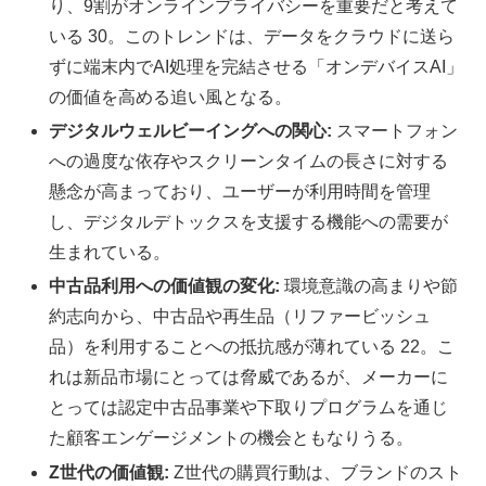
り、9割がオンラインプライバシーを重要だと考えて
いる 30。このトレンドは、データをクラウドに送ら
ずに端末内でAI処理を完結させる「オンデバイスAI」
の価値を高める追い風となる。
デジタルウェルビーイングへの関心:
スマートフォン
への過度な依存やスクリーンタイムの長さに対する
懸念が高まっており、ユーザーが利用時間を管理
し、デジタルデトックスを支援する機能への需要が
生まれている。
中古品利用への価値観の変化:
環境意識の高まりや節
約志向から、中古品や再生品（リファービッシュ
品）を利用することへの抵抗感が薄れている 22。こ
れは新品市場にとっては脅威であるが、メーカーに
とっては認定中古品事業や下取りプログラムを通じ
た顧客エンゲージメントの機会ともなりうる。
Z世代の価値観:
Z世代の購買行動は、ブランドのスト