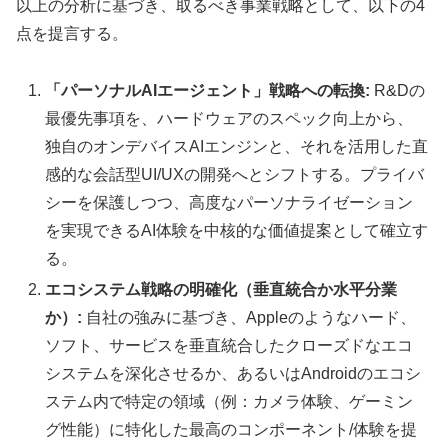
以上の分析に基づき、取るべき事業戦略として、以下の4
点を提言する。
「パーソナルAIエージェント」戦略への転換:
R&Dの
最優先事項を、ハードウェアのスペック向上から、
独自のオンデバイスAIエンジンと、それを活用した直
感的な会話型UI/UXの開発へとシフトする。プライバ
シーを保護しつつ、高度なパーソナライゼーション
を実現できるAI体験を中核的な価値提案として確立す
る。
エコシステム戦略の明確化（垂直統合か水平分業
か）:
自社の強みに基づき、Appleのようなハード、
ソフト、サービスを垂直統合したクローズドなエコ
システムを深化させるか、あるいはAndroidのエコシ
ステム内で特定の領域（例：カメラ体験、ゲーミン
グ性能）に特化した最高のコンポーネント/体験を提