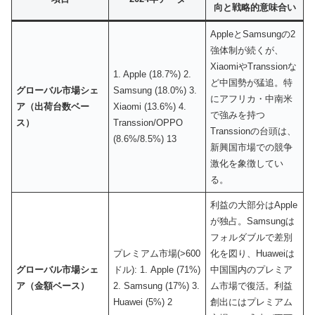
向と戦略的意味合い
AppleとSamsungの2
強体制が続くが、
XiaomiやTranssionな
1. Apple (18.7%) 2.
ど中国勢が猛追。特
グローバル市場シェ
Samsung (18.0%) 3.
にアフリカ・中南米
ア（出荷台数ベー
Xiaomi (13.6%) 4.
で強みを持つ
ス）
Transsion/OPPO
Transsionの台頭は、
(8.6%/8.5%) 13
新興国市場での競争
激化を象徴してい
る。
利益の大部分はApple
が独占。Samsungは
フォルダブルで差別
プレミアム市場(>600
化を図り、Huaweiは
グローバル市場シェ
ドル): 1. Apple (71%)
中国国内のプレミア
ア（金額ベース）
2. Samsung (17%) 3.
ム市場で復活。利益
Huawei (5%) 2
創出にはプレミアム