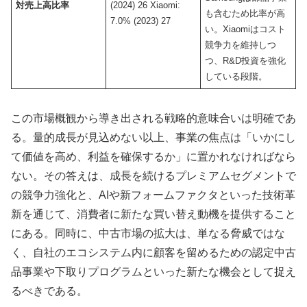
対売上高比率
(2024) 26 Xiaomi:
も含むため比率が高
7.0% (2023) 27
い。Xiaomiはコスト
競争力を維持しつ
つ、R&D投資を強化
している段階。
この市場概観から導き出される戦略的意味合いは明確であ
る。量的成長が見込めない以上、事業の焦点は「いかにし
て価値を高め、利益を確保するか」に置かれなければなら
ない。その答えは、成長を続けるプレミアムセグメントで
の競争力強化と、AIや新フォームファクタといった技術革
新を通じて、消費者に新たな買い替え動機を提供すること
にある。同時に、中古市場の拡大は、単なる脅威ではな
く、自社のエコシステム内に顧客を留めるための認定中古
品事業や下取りプログラムといった新たな機会として捉え
るべきである。