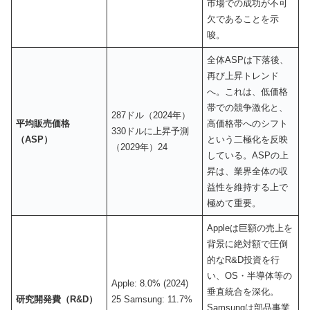
市場での成功が不可
欠であることを示
唆。
全体ASPは下落後、
再び上昇トレンド
へ。これは、低価格
帯での競争激化と、
287ドル（2024年）
平均販売価格
高価格帯へのシフト
330ドルに上昇予測
（ASP）
という二極化を反映
（2029年）24
している。ASPの上
昇は、業界全体の収
益性を維持する上で
極めて重要。
Appleは巨額の売上を
背景に絶対額で圧倒
的なR&D投資を行
い、OS・半導体等の
Apple: 8.0% (2024)
垂直統合を深化。
研究開発費（R&D）
25 Samsung: 11.7%
Samsungは部品事業