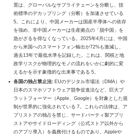
置は、グローバルなサプライチェーンを分断し、技
術標準のデカップリング（分断）を加速させている
5。これにより、中国メーカーは国産半導体への依存
を強め、非中国メーカーは生産拠点の「脱中国」を
急がざるを得なくなっている。2025年4月には、中国
から米国へのスマートフォン輸出が72%も激減し、
過去13年で最低水準を記録した。これは、関税と地
政学リスクが物理的なモノの流れをいかに劇的に変
えるかを示す象徴的な出来事である 5。
各国の独占禁止法:
EUのデジタル市場法（DMA）や
日本のスマホソフトウェア競争促進法など、巨大プ
ラットフォーマー（Apple、Google）を対象とした規
制が世界的に強化されている 7。これらの法律は、ア
プリストアの独占を禁じ、サードパーティ製アプリ
ストアやサイドローディング（公式ストア以外から
のアプリ導入）を義務付けるものであり、Appleや