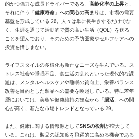
的かつ強力な成長ドライバーである。
高齢化率の上昇
と、
それに伴う「
健康寿命
」
への関心の高まり
は、市場の需要
基盤を形成している 26。人々は単に長生きするだけでな
く、生涯を通じて活動的で質の高い生活（QOL）を送る
ことを望んでおり、そのための予防医療やセルフケアへの
投資を惜しまない。
ライフスタイルの多様化も新たなニーズを生んでいる。ス
トレス社会や睡眠不足、食生活の乱れといった現代的な課
題は、メンタルヘルスケアや睡眠の質向上、栄養バランス
改善を目的とした製品への需要を喚起している。特に若年
層においては、美容や健康維持の観点から「
腸活
」への関
心が高く、新たな市場トレンドとなっている 29。
また、健康に関する情報源として
SNSの役割
が増大して
いる。これは、製品の認知度を飛躍的に高める機会である