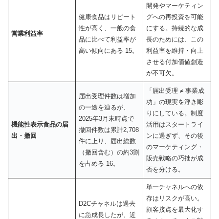
開発やマーケティン
健康食品はリピート
グへの再投資を可能
性が高く、一般の食
にする。持続的な成
営業利益率
品に比べて利益率が
長のためには、この
高い傾向にある 15。
利益率を維持・向上
させる付加価値創造
が不可欠。
「届出受理 ≠ 事業成
届出受理件数は増加
功」の現実を浮き彫
の一途を辿るが、
りにしている。制度
2025年3月末時点で
機能性表示食品の届
活用はスタートライ
撤回件数は累計2,708
出・撤回
ンに過ぎず、その後
件に上り、届出総数
のマーケティング・
（撤回含む）の約3割
販売戦略の巧拙が成
を占める 16。
否を分ける。
単一チャネルへの依
存はリスクが高い。
D2Cチャネルは過去
顧客接点を最大化す
に急成長したが、近