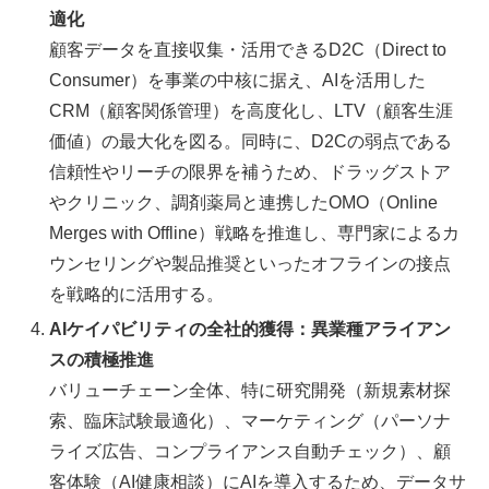
適化
顧客データを直接収集・活用できるD2C（Direct to
Consumer）を事業の中核に据え、AIを活用した
CRM（顧客関係管理）を高度化し、LTV（顧客生涯
価値）の最大化を図る。同時に、D2Cの弱点である
信頼性やリーチの限界を補うため、ドラッグストア
やクリニック、調剤薬局と連携したOMO（Online
Merges with Offline）戦略を推進し、専門家によるカ
ウンセリングや製品推奨といったオフラインの接点
を戦略的に活用する。
AIケイパビリティの全社的獲得：異業種アライアン
スの積極推進
バリューチェーン全体、特に研究開発（新規素材探
索、臨床試験最適化）、マーケティング（パーソナ
ライズ広告、コンプライアンス自動チェック）、顧
客体験（AI健康相談）にAIを導入するため、データサ