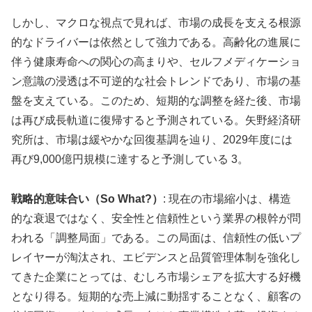
しかし、マクロな視点で見れば、市場の成長を支える根源
的なドライバーは依然として強力である。高齢化の進展に
伴う健康寿命への関心の高まりや、セルフメディケーショ
ン意識の浸透は不可逆的な社会トレンドであり、市場の基
盤を支えている。このため、短期的な調整を経た後、市場
は再び成長軌道に復帰すると予測されている。矢野経済研
究所は、市場は緩やかな回復基調を辿り、2029年度には
再び9,000億円規模に達すると予測している 3。
戦略的意味合い（So What?）
: 現在の市場縮小は、構造
的な衰退ではなく、安全性と信頼性という業界の根幹が問
われる「調整局面」である。この局面は、信頼性の低いプ
レイヤーが淘汰され、エビデンスと品質管理体制を強化し
てきた企業にとっては、むしろ市場シェアを拡大する好機
となり得る。短期的な売上減に動揺することなく、顧客の