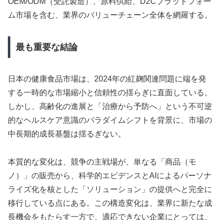
OEM/ODM（受託製造）、原料供給、D2Cプラットフォー
ム市場を含む、業界のバリューチェーン全体を網羅する。
最も重要な結論
日本の健康食品市場は、2024年の紅麹関連問題に端を発
する一時的な市場縮小と信頼性の揺らぎに直面している。
しかし、高齢化の進展と「治療から予防へ」という不可逆
的なヘルスケア意識のパラダイムシフトを背景に、市場の
中長期的成長基盤は揺るぎない。
本質的な変化は、競争の主戦場が、単なる「商品（モ
ノ）」の販売から、科学的エビデンスとAIによるパーソナ
ライズ化を核とした「ソリューション」の提供へと完全に
移行している点にある。この構造変化は、業界に新たな成
長機会をもたらす一方で、適応できない企業にとっては、