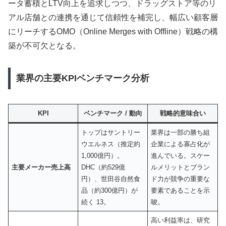
ータ蓄積とLTV向上を追求しつつ、ドラッグストア等のリ
アル店舗との連携を通じて信頼性を補完し、幅広い顧客層
にリーチするOMO（Online Merges with Offline）戦略の構
築が不可欠となる。
業界の主要KPIベンチマーク分析
KPI
ベンチマーク / 動向
戦略的意味合い
トップはサントリー
業界は一部の勝ち組
ウエルネス（推定約
企業による寡占化が
1,000億円）。
進んでいる。スケー
主要メーカー売上高
DHC（約529億
ルメリットとブラン
円）、世田谷自然食
ド力が競争の重要な
品（約300億円）が
要素であることを示
続く 13。
唆。
高い利益率は、研究