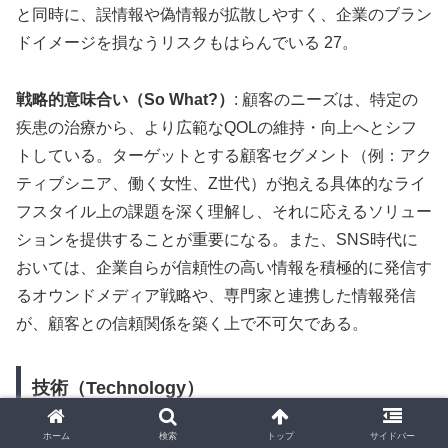
と同時に、誤情報や偽情報が拡散しやすく、企業のブラン
ドイメージを損なうリスクもはらんでいる 27。
戦略的意味合い（So What?）
: 顧客のニーズは、特定の
疾患の治療から、より広範なQOLの維持・向上へとシフ
トしている。ターゲットとする顧客セグメント（例：アク
ティブシニア、働く女性、Z世代）が抱える具体的なライ
フスタイル上の課題を深く理解し、それに応えるソリュー
ションを提供することが重要になる。また、SNS時代に
おいては、企業自らが信頼性の高い情報を積極的に発信す
るオウンドメディア戦略や、専門家と連携した情報発信
が、顧客との信頼関係を築く上で不可欠である。
技術（Technology）
ホーム
検索
トップ
サイドバー