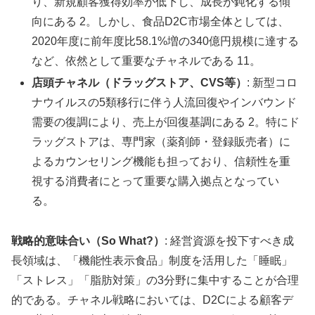
り、新規顧客獲得効率が低下し、成長が鈍化する傾
向にある 2。しかし、食品D2C市場全体としては、
2020年度に前年度比58.1%増の340億円規模に達する
など、依然として重要なチャネルである 11。
店頭チャネル（ドラッグストア、CVS等）
: 新型コロ
ナウイルスの5類移行に伴う人流回復やインバウンド
需要の復調により、売上が回復基調にある 2。特にド
ラッグストアは、専門家（薬剤師・登録販売者）に
よるカウンセリング機能も担っており、信頼性を重
視する消費者にとって重要な購入拠点となってい
る。
戦略的意味合い（So What?）
: 経営資源を投下すべき成
長領域は、「機能性表示食品」制度を活用した「睡眠」
「ストレス」「脂肪対策」の3分野に集中することが合理
的である。チャネル戦略においては、D2Cによる顧客デ