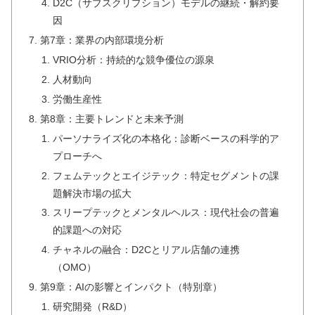
D2C（サブスクリプション）モデルの継続・解約要
因
第7章：業界の内部環境分析
VRIO分析：持続的な競争優位の源泉
人材動向
労働生産性
第8章：主要トレンドと未来予測
パーソナライズ化の本格化：診断ベースの科学的ア
プローチへ
フェムテックとエイジテック：特定セグメントの課
題解決市場の拡大
スリープテックとメンタルヘルス：現代社会の普遍
的課題への対応
チャネルの融合：D2Cとリアル店舗の連携
（OMO）
第9章：AIの影響とインパクト（特別章）
研究開発（R&D）