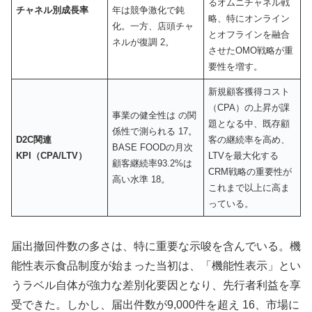
るオムニチャネル戦
チャネル別成長率
年は競争激化で鈍
略、特にオンライン
化。一方、店頭チャ
とオフラインを融合
ネルが復調 2。
させたOMO戦略が重
要性を増す。
新規顧客獲得コスト
（CPA）の上昇が課
事業の健全性は の関
題となる中、既存顧
係性で測られる 17。
D2C関連
客の継続率を高め、
BASE FOODの月次
KPI（CPA/LTV）
LTVを最大化する
顧客継続率93.2%は
CRM戦略の重要性が
高い水準 18。
これまで以上に高ま
っている。
届出撤回件数の多さは、特に重要な示唆を含んでいる。機
能性表示食品制度が始まった当初は、「機能性表示」とい
うラベル自体が強力な差別化要因となり、先行者利益を享
受できた。しかし、届出件数が9,000件を超え 16、市場に