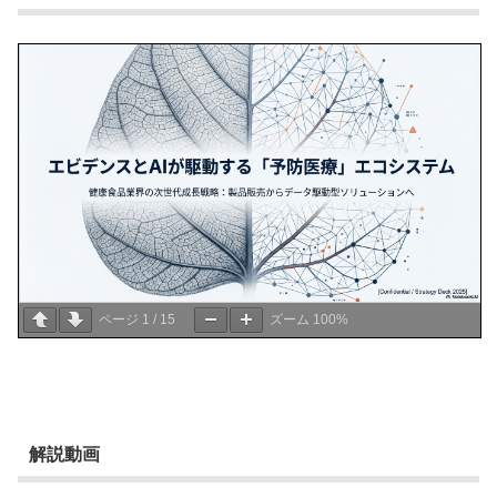
ページ
1
/
15
ズーム
100%
解説動画