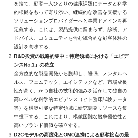
を捨て、顧客一人ひとりの健康課題にデータと科学
的根拠をもって寄り添い、継続的な改善を支援する
ソリューションプロバイダーへと事業ドメインを再
定義する。これは、製品提供に留まらず、診断、ア
ドバイス、コミュニティを含む統合的な顧客体験の
設計を意味する。
R&D投資の戦略的集中：特定領域における「エビデ
ンスNo.1」の確立
全方位的な製品開発から脱却し、睡眠、メンタルヘ
ルス、フェムテック、エイジテックなど、市場成長
性が高く、かつ自社の技術的強みを活かして独自の
高レベルな科学的エビデンス（ヒト臨床試験データ
等）を構築可能な特定領域に研究開発リソースを集
中投下する。これにより、模倣困難な競争優位性と
高いブランド価値を確立する。
D2Cモデルの高度化とOMO連携による顧客接点の最