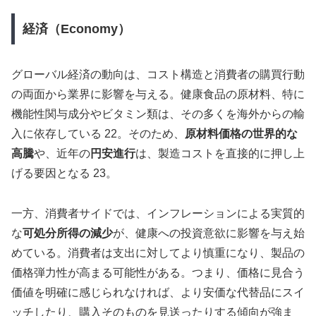
経済（Economy）
グローバル経済の動向は、コスト構造と消費者の購買行動
の両面から業界に影響を与える。健康食品の原材料、特に
機能性関与成分やビタミン類は、その多くを海外からの輸
入に依存している 22。そのため、
原材料価格の世界的な
高騰
や、近年の
円安進行
は、製造コストを直接的に押し上
げる要因となる 23。
一方、消費者サイドでは、インフレーションによる実質的
な
可処分所得の減少
が、健康への投資意欲に影響を与え始
めている。消費者は支出に対してより慎重になり、製品の
価格弾力性が高まる可能性がある。つまり、価格に見合う
価値を明確に感じられなければ、より安価な代替品にスイ
ッチしたり、購入そのものを見送ったりする傾向が強ま