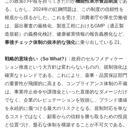
この政策の中核を担ってきたのが
機能性表示食品制度
であ
る。しかし、2024年の紅麹問題は、この制度の信頼性を
根底から揺るがした。これを受け、消費者庁や厚生労働省
は、届出審査の厳格化、製造工程におけるGMP（適正製
造規範）の義務化検討、健康被害情報の報告義務化など、
事後チェック体制の抜本的な強化
に乗り出している 21。
戦略的意味合い（So What?）
: 政府のセルフメディケー
ション推進という大方針は変わらないものの、規制強化は
確実なトレンドである。これにより、薬事・品質保証部門
の重要性が飛躍的に高まる。コンプライアンス体制の不備
は、事業停止命令や課徴金といった直接的なダメージだけ
でなく、企業のレピュテーションを毀損し、ブランド価値
を永続的に傷つける最大のリスクとなる。規制対応を単な
るコストではなく、顧客からの信頼を勝ち取るための投資
と位置づけ、盤石な体制を構築することが不可欠である。