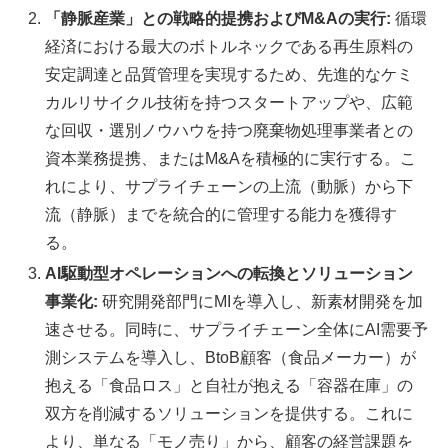
「静脈産業」との戦略的提携およびM&Aの実行:
循環
経済における最大のボトルネックである再生原料の
安定調達と品質管理を実現するため、先進的なケミ
カルリサイクル技術を持つスタートアップや、広範
な回収・選別ノウハウを持つ廃棄物処理事業者との
資本業務提携、またはM&Aを積極的に実行する。こ
れにより、サプライチェーンの上流（動脈）から下
流（静脈）までを統合的に管理する能力を獲得す
る。
AI駆動型オペレーションへの転換とソリューション
事業化:
研究開発部門にMIを導入し、新素材開発を加
速させる。同時に、サプライチェーン全体にAI需要予
測システムを導入し、BtoB顧客（食品メーカー）が
抱える「食品ロス」と自社が抱える「容器在庫」の
双方を削減するソリューションを提供する。これに
より、単なる「モノ売り」から、顧客の経営課題を