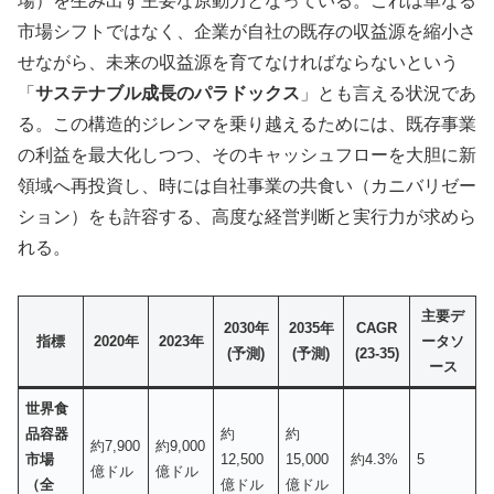
場）を生み出す主要な原動力となっている。これは単なる
市場シフトではなく、企業が自社の既存の収益源を縮小さ
せながら、未来の収益源を育てなければならないという
「
サステナブル成長のパラドックス
」とも言える状況であ
る。この構造的ジレンマを乗り越えるためには、既存事業
の利益を最大化しつつ、そのキャッシュフローを大胆に新
領域へ再投資し、時には自社事業の共食い（カニバリゼー
ション）をも許容する、高度な経営判断と実行力が求めら
れる。
主要デ
2030年
2035年
CAGR
指標
2020年
2023年
ータソ
(予測)
(予測)
(23-35)
ース
世界食
品容器
約
約
約7,900
約9,000
市場
12,500
15,000
約4.3%
5
億ドル
億ドル
（全
億ドル
億ドル