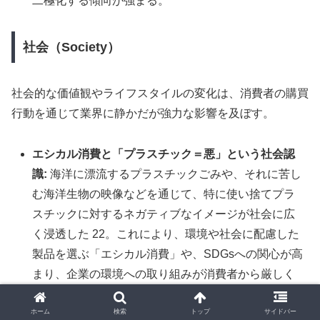
二極化する傾向が強まる。
社会（Society）
社会的な価値観やライフスタイルの変化は、消費者の購買
行動を通じて業界に静かだが強力な影響を及ぼす。
エシカル消費と「プラスチック＝悪」という社会認
識:
海洋に漂流するプラスチックごみや、それに苦し
む海洋生物の映像などを通じて、特に使い捨てプラ
スチックに対するネガティブなイメージが社会に広
く浸透した 22。これにより、環境や社会に配慮した
製品を選ぶ「エシカル消費」や、SDGsへの関心が高
まり、企業の環境への取り組みが消費者から厳しく
評価される時代となっている 37。
ホーム
検索
トップ
サイドバー
ライフスタイルの変革と新たなニーズ:
中食・デリバ