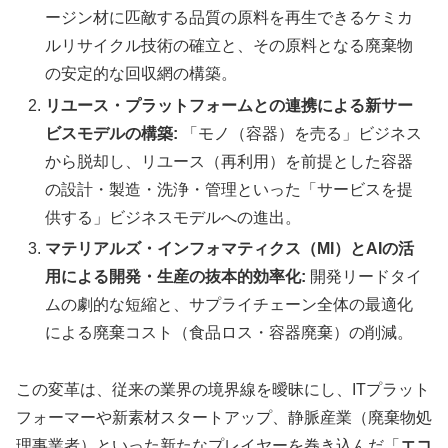
ージン材に匹敵する品質の原料を再生できるケミカ
ルリサイクル技術の確立と、その原料となる廃棄物
の安定的な回収網の構築。
リユース・プラットフォームとの連携による新サー
ビスモデルの構築:
「モノ（容器）を売る」ビジネス
から脱却し、リユース（再利用）を前提とした容器
の設計・製造・洗浄・管理といった「サービスを提
供する」ビジネスモデルへの進出。
マテリアルズ・インフォマティクス（MI）とAIの活
用による開発・生産の抜本的効率化:
開発リードタイ
ムの劇的な短縮と、サプライチェーン全体の最適化
による廃棄コスト（食品ロス・容器廃棄）の削減。
この変革は、従来の業界の境界線を曖昧にし、ITプラット
フォーマーや新素材スタートアップ、静脈産業（廃棄物処
理事業者）といった新たなプレイヤーを巻き込んだ「
エコ