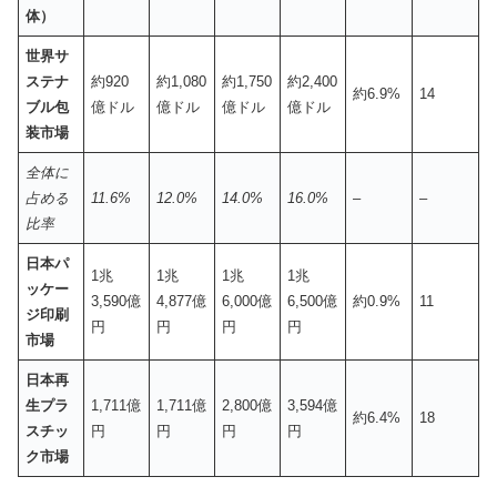
体）
世界サ
ステナ
約920
約1,080
約1,750
約2,400
約6.9%
14
ブル包
億ドル
億ドル
億ドル
億ドル
装市場
全体に
占める
11.6%
12.0%
14.0%
16.0%
–
–
比率
日本パ
1兆
1兆
1兆
1兆
ッケー
3,590億
4,877億
6,000億
6,500億
約0.9%
11
ジ印刷
円
円
円
円
市場
日本再
生プラ
1,711億
1,711億
2,800億
3,594億
約6.4%
18
スチッ
円
円
円
円
ク市場