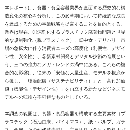
本レポートは、食器・食品容器業界が直面する歴史的な構
造変化の核心を分析し、この変革期において持続的な成長
を達成するための事業戦略を提言することを目的とする。
業界は現在、①深刻化するプラスチック廃棄物問題と世界
的な規制強化（脱プラスチック）、②中食・デリバリー市
場の急拡大に伴う消費者ニーズの高度化（利便性、デザイ
ン性、安全性）、③新素材開発とデジタル技術の進展とい
う、三つの強力なメガトレンドの渦中にある。これらの複
合的な影響は、従来の「安価な大量生産」モデルを根底か
ら覆し、「環境配慮（サステナビリティ）」と「高付加価
値（機能性・デザイン性）」を両立する新たなビジネスモ
デルへの転換を不可避なものとしている。
本調査の範囲は、食器・食品容器を構成する主要素材（プ
ラスチック（石油由来、バイオマス）、紙・パルプ、ガラ
ス、金属、その他代替素材）、主要用途（食品・飲料用パ