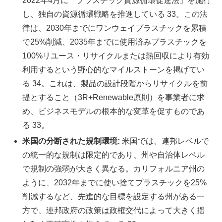
2022年4月に「プラスチック資源循環促進法」を施行
し、独自の資源循環戦略を推進している 33。この法
律は、2030年までにワンウェイプラスチックを累積
で25%削減、2035年までに使用済みプラスチックを
100%リユース・リサイクルまたは熱回収により有効
利用するという野心的なマイルストーンを掲げてい
る 34。これは、製品の設計段階からリサイクルを前
提とすること（3R+Renewable原則）を事業者に求
め、ビジネスモデルの根本的な変革を促すものであ
る 33。
米国の分断された規制環境:
米国では、連邦レベルで
の統一的な規制は限定的であり、州や自治体レベル
で規制の強弱が大きく異なる。カリフォルニア州の
ように、2032年までに使い捨てプラスチックを25%
削減するなど、先進的な目標を設定する州がある一
方で、連邦政府の政策は政権交代によって大きく揺